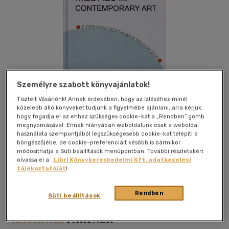
Személyre szabott könyvajánlatok!
Tisztelt Vásárlónk! Annak érdekében, hogy az ízléséhez minél
közelebb álló könyveket tudjunk a figyelmébe ajánlani, arra kérjük,
hogy fogadja el az ehhez szükséges cookie-kat a „Rendben” gomb
megnyomásával. Ennek hiányában weboldalunk csak a weboldal
használata szempontjából legszükségesebb cookie-kat telepíti a
böngészőjébe, de cookie-preferenciáit később is bármikor
Kívánságlistához adom
Megosztom
módosíthatja a Süti beállítások menüpontban. További részletekért
olvassa el a
Libri Könyvkereskedelmi Kft. adatkezelési
tájékoztatóját
!
Nincs Megadva
|
2017
|
cérnafűzött, keménytáblás
|
416
Rendben
oldal
Süti beállítások