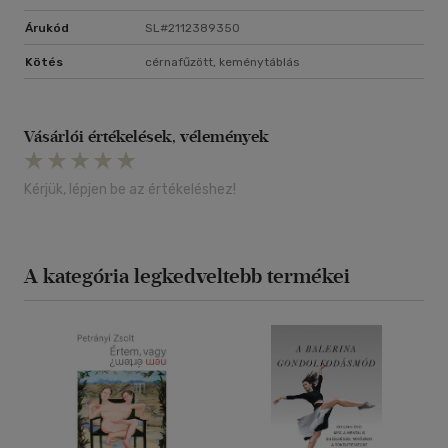
Árukód
SL#2112389350
Kötés
cérnafűzött, keménytáblás
Vásárlói értékelések, vélemények
Kérjük, lépjen be az értékeléshez!
A kategória legkedveltebb termékei