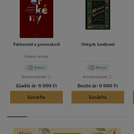
Párbeszéd a groteszkről
Mérgek királynői
Örkény István
Könyv
Könyv
Árinformációk
Árinformációk
Kiadói ár:
6 999 Ft
Borító ár:
9 990 Ft
Kosárba
Kosárba