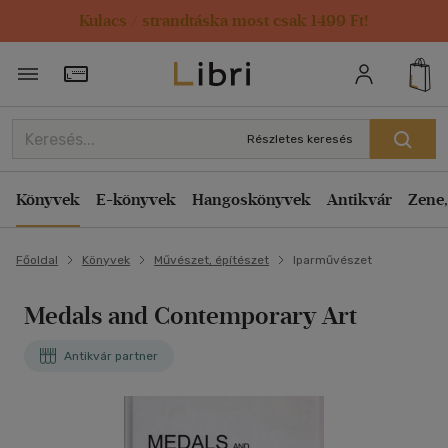
Kulacs / strandtáska most csak 1499 Ft!
Törzsvásárlói Kártya adatai
Részletes keresés
Könyvek
E-könyvek
Hangoskönyvek
Antikvár
Zene,
Főoldal
Könyvek
Művészet, építészet
Iparművészet
Medals and Contemporary Art
Antikvár partner