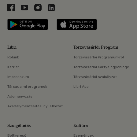
Libri a Facebookon
Libri a Youtube-on
Libri az Instagramon
Libri a LinkedInen
Libri applikáció Szerezd meg: Google P
Libri applikáció 
Libri
Törzsvásárlói Program
Rólunk
Törzsvásárlói Programunkról
Karrier
Törzsvásárlói Kártya egyenlege
Impresszum
Törzsvásárlói szabályzat
Társadalmi programok
Libri App
Adományozás
Akadálymentesítési nyilatkozat
Szolgáltatás
Kultúra
Boltkereső
Események