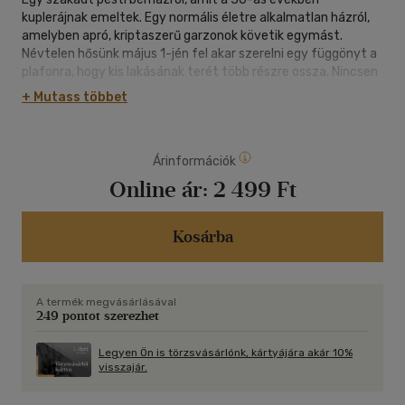
kuplerájnak emeltek. Egy normális életre alkalmatlan házról,
amelyben apró, kriptaszerű garzonok követik egymást.
Névtelen hősünk május 1-jén fel akar szerelni egy függönyt a
plafonra, hogy kis lakásának terét több részre ossza. Nincsen
létrája, így elindul, hogy a házban szerezzen be egyet.
+ Mutass többet
Miközben az emeletek közti szűk és sötét lépcsőházakban és
folyosókon bolyong, az itt élők életéről-haláláról elmélkedik, a
lakókról, akikkel nap mint nap találkozik, akik vele együtt élik
Árinformációk
szánalmas garzonszáműzetésüket.
Online ár:
2 499 Ft
Kosárba
A termék megvásárlásával
249 pontot szerezhet
Legyen Ön is törzsvásárlónk, kártyájára akár 10%
visszajár.