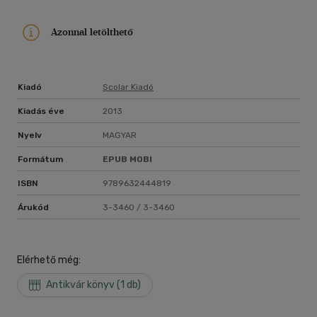
Azonnal letölthető
Kiadó
Scolar Kiadó
Kiadás éve
2013
Nyelv
MAGYAR
Formátum
EPUB
MOBI
ISBN
9789632444819
Árukód
3-3460 / 3-3460
Elérhető még:
Antikvár könyv (1 db)