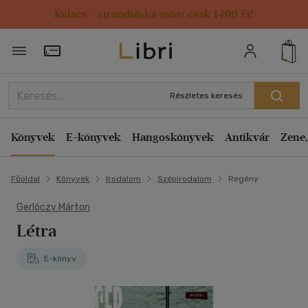
Kulacs / strandtáska most csak 1499 Ft!
Törzsvásárlói Kártya adatai
Részletes keresés
Könyvek
E-könyvek
Hangoskönyvek
Antikvár
Zene,
Főoldal
Könyvek
Irodalom
Szépirodalom
Regény
Gerlóczy Márton
Létra
E-könyv