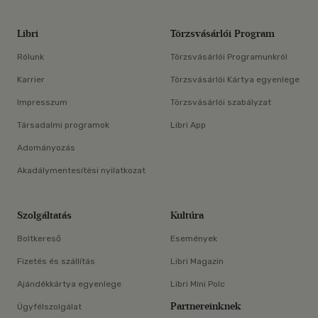
Libri
Törzsvásárlói Program
Rólunk
Törzsvásárlói Programunkról
Karrier
Törzsvásárlói Kártya egyenlege
Impresszum
Törzsvásárlói szabályzat
Társadalmi programok
Libri App
Adományozás
Akadálymentesítési nyilatkozat
Szolgáltatás
Kultúra
Boltkereső
Események
Fizetés és szállítás
Libri Magazin
Ajándékkártya egyenlege
Libri Mini Polc
Partnereinknek
Ügyfélszolgálat