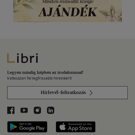
Libri
Legyen mindig képben az irodalommal!
Iratkozzon fel legfrissebb híreinkért!
Hírlevél-feliratkozás
Libri a Facebookon
Libri a Youtube-on
Libri az Instagramon
Libri a LinkedInen
Libri applikáció Szerezd meg: Google P
Libri applikáció 