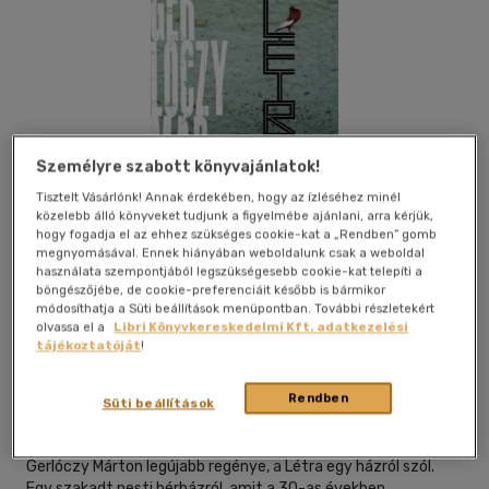
Személyre szabott könyvajánlatok!
Tisztelt Vásárlónk! Annak érdekében, hogy az ízléséhez minél
közelebb álló könyveket tudjunk a figyelmébe ajánlani, arra kérjük,
hogy fogadja el az ehhez szükséges cookie-kat a „Rendben” gomb
megnyomásával. Ennek hiányában weboldalunk csak a weboldal
használata szempontjából legszükségesebb cookie-kat telepíti a
böngészőjébe, de cookie-preferenciáit később is bármikor
módosíthatja a Süti beállítások menüpontban. További részletekért
olvassa el a
Libri Könyvkereskedelmi Kft. adatkezelési
Kívánságlistához adom
Megosztom
tájékoztatóját
!
Rendben
Süti beállítások
Scolar Kiadó
|
2013
|
magyar nyelvű
Gerlóczy Márton legújabb regénye, a Létra egy házról szól.
Egy szakadt pesti bérházról, amit a 30-as években