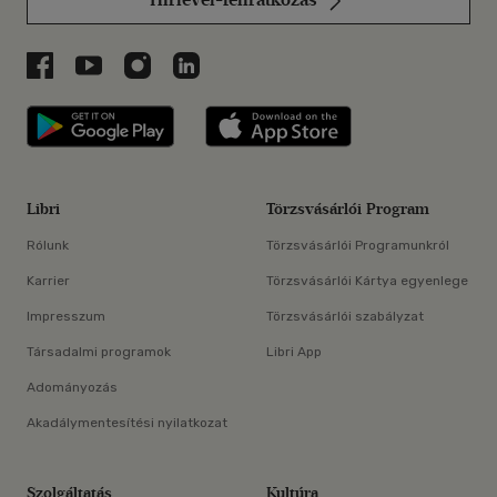
Libri a Facebookon
Libri a Youtube-on
Libri az Instagramon
Libri a LinkedInen
Libri applikáció Szerezd meg: Google P
Libri applikáció 
Libri
Törzsvásárlói Program
Rólunk
Törzsvásárlói Programunkról
Karrier
Törzsvásárlói Kártya egyenlege
Impresszum
Törzsvásárlói szabályzat
Társadalmi programok
Libri App
Adományozás
Akadálymentesítési nyilatkozat
Szolgáltatás
Kultúra