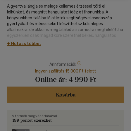
A gyertya lángja és melege kellemes érzéssel tölti el
lelkünket, és meghitt hangulatot idéz otthonunkba. A
könyvünkben található ötletek segítségével csodaszép
gyertyákat és mécseseket készíthetsz különleges
alkalmakra, de akkor is megtalálod a számodra megfelelőt, ha
egyszerűen csak magad köré szeretnél békés, hangulatos
környezetet varázsolni. Minden modellt "lépésről lépésre
+ Mutass többet
fotókkal" illusztráltunk a könnyebb elkészítés érdekében.
Árinformációk
Ingyen szállítás 15 000 Ft felett
Online ár:
4 990 Ft
Kosárba
A termék megvásárlásával
499 pontot szerezhet