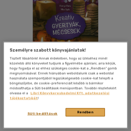
Személyre szabott könyvajánlatok!
Tisztelt Vásárlónk! Annak érdekében, hogy az ízléséhez minél
közelebb álló könyveket tudjunk a figyelmébe ajánlani, arra kérjük,
hogy fogadja el az ehhez szükséges cookie-kat a „Rendben” gomb
megnyomásával. Ennek hiányában weboldalunk csak a weboldal
használata szempontjából legszükségesebb cookie-kat telepíti a
böngészőjébe, de cookie-preferenciáit később is bármikor
módosíthatja a Süti beállítások menüpontban. További részletekért
Kívánságlistához adom
Megosztom
olvassa el a
Libri Könyvkereskedelmi Kft. adatkezelési
tájékoztatóját
!
Pannon-Literatúra Kft.
|
2013
|
papír / puha kötés
|
40 oldal
Rendben
Süti beállítások