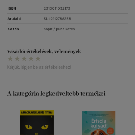
ISBN
2310011032173
Árukód
SL#2112786258
Kötés
papír / puha kötés
Vásárlói értékelések, vélemények
Kérjük, lépjen be az értékeléshez!
A kategória legkedveltebb termékei