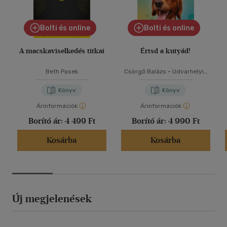
Bolti és online
Bolti és online
A macskaviselkedés titkai
Értsd a kutyád!
Beth Pasek
Csörgő Balázs
-
Udvarhelyi-
Tóth Kata
Könyv
Könyv
Árinformációk
Árinformációk
Borító ár:
4 499 Ft
Borító ár:
4 990 Ft
Kosárba
Kosárba
Új megjelenések