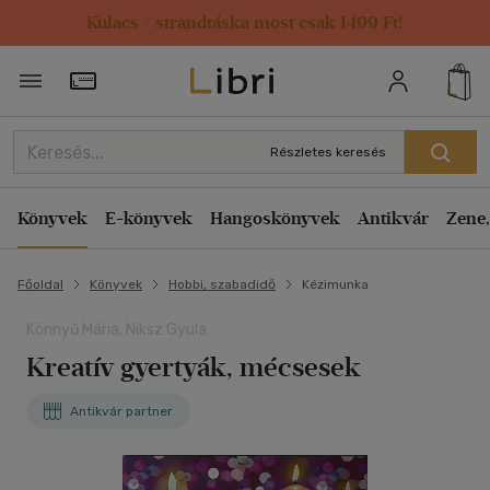
Kulacs / strandtáska most csak 1499 Ft!
Törzsvásárlói Kártya adatai
Részletes keresés
Könyvek
E-könyvek
Hangoskönyvek
Antikvár
Zene,
Főoldal
Könyvek
Hobbi, szabadidő
Kézimunka
Könnyű Mária, Niksz Gyula
Kreatív gyertyák, mécsesek
Antikvár partner