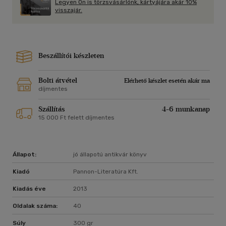
Legyen Ön is törzsvásárlónk, kártyájára akár 10%
visszajár.
Beszállítói készleten
Bolti átvétel
Elérhető készlet esetén akár ma
díjmentes
Szállítás
4-6 munkanap
15 000 Ft felett díjmentes
Állapot:
jó állapotú antikvár könyv
Kiadó
Pannon-Literatúra Kft.
Kiadás éve
2013
Oldalak száma:
40
Súly
300 gr