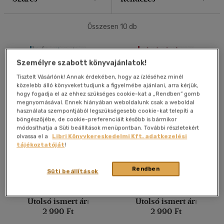
40 db / oldal
Összesen
10
db
Alkalmaz
Személyre szabott könyvajánlatok!
Tisztelt Vásárlónk! Annak érdekében, hogy az ízléséhez minél
közelebb álló könyveket tudjunk a figyelmébe ajánlani, arra kérjük,
hogy fogadja el az ehhez szükséges cookie-kat a „Rendben” gomb
megnyomásával. Ennek hiányában weboldalunk csak a weboldal
használata szempontjából legszükségesebb cookie-kat telepíti a
böngészőjébe, de cookie-preferenciáit később is bármikor
módosíthatja a Süti beállítások menüpontban. További részletekért
Harry Potter - Mágikus
Harry Potter Mágikus
olvassa el a
Libri Könyvkereskedelmi Kft. adatkezelési
tárgyak színezőkönyv
helyek és karakterek
tájékoztatóját
!
színezőkönyv
Várlaki Tibor
Várlaki Tibor
Rendben
Süti beállítások
Könyv
Könyv
Utolsó ismert ár:
Utolsó ismert ár:
2 990 Ft
2 990 Ft