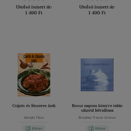
Utolsó ismert ár:
Utolsó ismert ár:
1 490 Ft
1 490 Ft
Csípős és fűszeres ízek
Rossz napom könyve talán
sikerül felvidítani
Várlaki Tibor
Bradley Trevor Greive
Könyv
Könyv