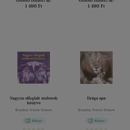
Utolsó ismert ár:
Utolsó ismert ár:
1 490 Ft
1 490 Ft
Nagyon elfoglalt emberek
Drága apa
könyve
Bradley Trevor Greive
Bradley Trevor Greive
Könyv
Könyv