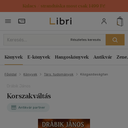
Kulacs / strandtáska most csak 1499 Ft!
Törzsvásárlói Kártya adatai
Részletes keresés
Könyvek
E-könyvek
Hangoskönyvek
Antikvár
Zene,
Főoldal
Könyvek
Társ. tudományok
Közgazdaságtan
Drábik János
Korszakváltás
Antikvár partner