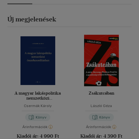
Új megjelenések
A magyar lakáspolitika
Zsákutcában
nemzetközi
összehasonlításban
Csermák Károly
László Géza
Könyv
Könyv
Árinformációk
Árinformációk
Kiadói ár:
4 990 Ft
Kiadói ár:
4 390 Ft