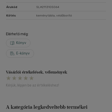
Árukód
SL#2113105064
Kötés
keménytábla, védőborító
Elérhető még:
Könyv
E-könyv
Vásárlói értékelések, vélemények
Kérjük, lépjen be az értékeléshez!
A kategória legkedveltebb termékei