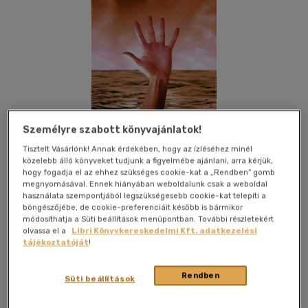
Személyre szabott könyvajánlatok!
Tisztelt Vásárlónk! Annak érdekében, hogy az ízléséhez minél
közelebb álló könyveket tudjunk a figyelmébe ajánlani, arra kérjük,
hogy fogadja el az ehhez szükséges cookie-kat a „Rendben” gomb
megnyomásával. Ennek hiányában weboldalunk csak a weboldal
használata szempontjából legszükségesebb cookie-kat telepíti a
böngészőjébe, de cookie-preferenciáit később is bármikor
Kívánságlistához adom
Megosztom
módosíthatja a Süti beállítások menüpontban. További részletekért
olvassa el a
Libri Könyvkereskedelmi Kft. adatkezelési
tájékoztatóját
!
Gold Book
|
keménytábla, védőborító
|
384 oldal
Rendben
Süti beállítások