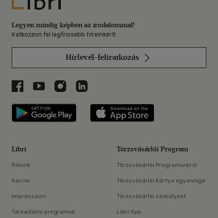
Libri
Legyen mindig képben az irodalommal!
Iratkozzon fel legfrissebb híreinkért!
Hírlevél-feliratkozás
Libri a Facebookon
Libri a Youtube-on
Libri az Instagramon
Libri a LinkedInen
Libri applikáció Szerezd meg: Google P
Libri applikáció 
Libri
Törzsvásárlói Program
Rólunk
Törzsvásárlói Programunkról
Karrier
Törzsvásárlói Kártya egyenlege
Impresszum
Törzsvásárlói szabályzat
Társadalmi programok
Libri App