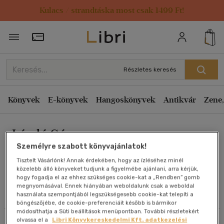
Kulacs / strandtáska most csak 1499 Ft!
Rendezés
Törzsvásárlói Kártya adatai
Rendezés
Kiadás éve szerint csökkenő
Részletes keresés
Kiadás éve szerint növekvő
Ár szerint csökkenő
Könyvek
E-könyvek
Hangoskönyvek
Antikvár
Zene,
Ár szerint növekvő
László Géza
Eladott darabszám szerint csökkenő
Személyre szabott könyvajánlatok!
Eladott darabszám szerint növekvő
Tisztelt Vásárlónk! Annak érdekében, hogy az ízléséhez minél
Cím szerint A-Z
közelebb álló könyveket tudjunk a figyelmébe ajánlani, arra kérjük,
Művei
hogy fogadja el az ehhez szükséges cookie-kat a „Rendben” gomb
Szerző szerint A-Z
megnyomásával. Ennek hiányában weboldalunk csak a weboldal
használata szempontjából legszükségesebb cookie-kat telepíti a
Olvasói vélemények
böngészőjébe, de cookie-preferenciáit később is bármikor
Megjelenítés
módosíthatja a Süti beállítások menüpontban. További részletekért
olvassa el a
Libri Könyvkereskedelmi Kft. adatkezelési
Szűrés
Rendezés
20 db / oldal