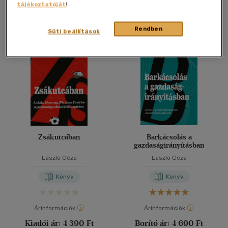
tájékoztatóját
!
40 db / oldal
Összesen
2
db
Rendben
Süti beállítások
Alkalmaz
Zsákutcában
Barkácsolás a
gazdaságirányításban
László Géza
László Géza
Könyv
Könyv
Árinformációk
Árinformációk
Kiadói ár:
4 390 Ft
Borító ár:
4 690 Ft