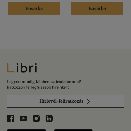
Kosárba
Kosárba
Libri
Legyen mindig képben az irodalommal!
Iratkozzon fel legfrissebb híreinkért!
Hírlevél-feliratkozás
Libri a Facebookon
Libri a Youtube-on
Libri az Instagramon
Libri a LinkedInen