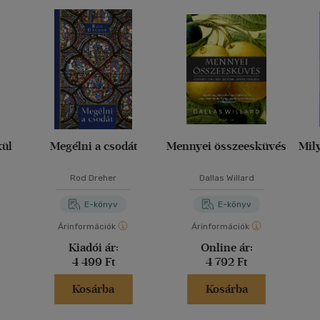
kül
Megélni a csodát
Mennyei összeesküvés
Mil
Rod Dreher
Dallas Willard
E-könyv
E-könyv
Árinformációk
Árinformációk
Kiadói ár:
Online ár:
4 499 Ft
4 792 Ft
Kosárba
Kosárba