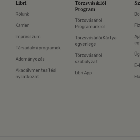
Libri
Törzsvásárlói
Sz
Program
Rólunk
Bo
Törzsvásárlói
Karrier
Fi
Programunkról
Impresszum
Aj
Törzsvásárlói Kártya
eg
egyenlege
Társadalmi programok
Üg
Törzsvásárlói
Adományozás
szabályzat
E-
Akadálymentesítési
Libri App
nyilatkozat
El
eg: Google Play
 applikáció Letölthető az App Store-ból