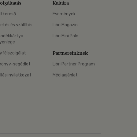
olgáltatás
Kultúra
ltkereső
Események
zetés és szállítás
Libri Magazin
ándékkártya
Libri Mini Polc
yenlege
Partnereinknek
yfélszolgálat
könyv-segédlet
Libri Partner Program
állási nyilatkozat
Médiaajánlat