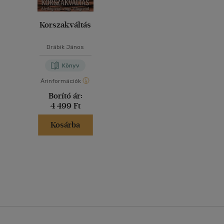
Korszakváltás
Drábik János
Könyv
Árinformációk
Borító ár:
4 499 Ft
Kosárba