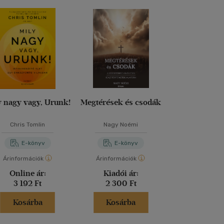
y nagy vagy, Urunk!
Megtérések és csodák
A hit miszt
Chris Tomlin
Nagy Noémi
Jon Fos
E-könyv
E-könyv
E-kö
Árinformációk
Árinformációk
Árinformáci
Online ár:
Kiadói ár:
Kiadói 
3 192 Ft
2 300 Ft
3 500 
Kosárba
Kosárba
Kosár