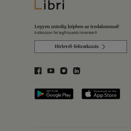
Libri
Legyen mindig képben az irodalommal!
Iratkozzon fel legfrissebb híreinkért!
Hírlevél-feliratkozás
Libri a Facebookon
Libri a Youtube-on
Libri az Instagramon
Libri a LinkedInen
Libri applikáció Szerezd m
Libri