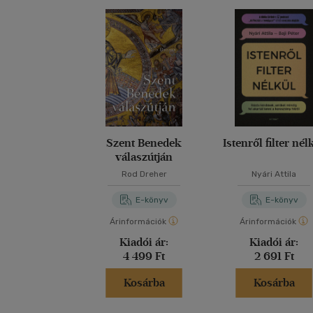
Szent Benedek
Istenről filter nél
válaszútján
Rod Dreher
Nyári Attila
E-könyv
E-könyv
Árinformációk
Árinformációk
Kiadói ár:
Kiadói ár:
4 499 Ft
2 691 Ft
Kosárba
Kosárba