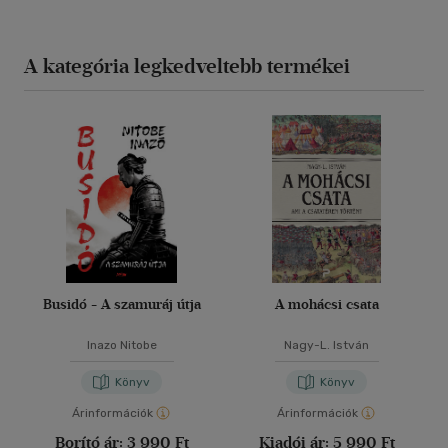
A kategória legkedveltebb termékei
Busidó - A szamuráj útja
A mohácsi csata
Inazo Nitobe
Nagy-L. István
Könyv
Könyv
Árinformációk
Árinformációk
Borító ár:
3 990 Ft
Kiadói ár:
5 990 Ft