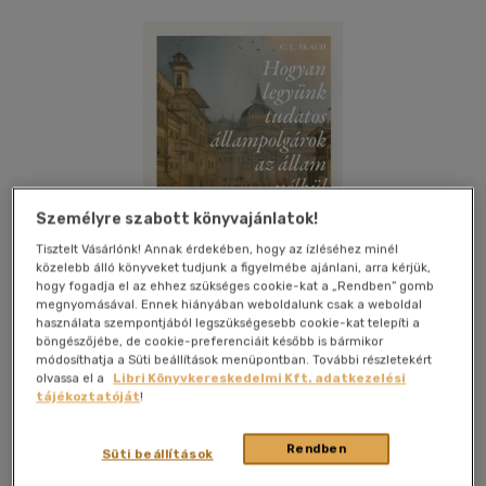
Személyre szabott könyvajánlatok!
Tisztelt Vásárlónk! Annak érdekében, hogy az ízléséhez minél
közelebb álló könyveket tudjunk a figyelmébe ajánlani, arra kérjük,
hogy fogadja el az ehhez szükséges cookie-kat a „Rendben” gomb
megnyomásával. Ennek hiányában weboldalunk csak a weboldal
használata szempontjából legszükségesebb cookie-kat telepíti a
böngészőjébe, de cookie-preferenciáit később is bármikor
módosíthatja a Süti beállítások menüpontban. További részletekért
olvassa el a
Libri Könyvkereskedelmi Kft. adatkezelési
Kívánságlistához adom
Megosztom
tájékoztatóját
!
Rendben
Süti beállítások
Libri Könyvkiadó
|
2025
|
füles, kartonált
|
241 oldal