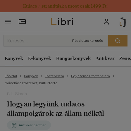
Kulacs / strandtáska most csak 1499 Ft!
Törzsvásárlói Kártya adatai
Részletes keresés
Könyvek
E-könyvek
Hangoskönyvek
Antikvár
Zene,
Főoldal
Könyvek
Történelem
Egyetemes történelem
művelődéstörténet, kultúrtörté
C. L. Skach
Hogyan legyünk tudatos
állampolgárok az állam nélkül
Antikvár partner