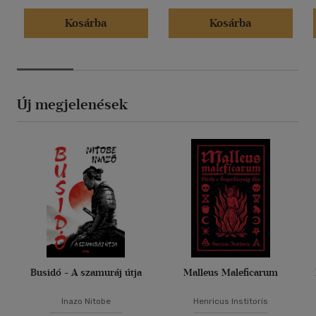
Kosárba
Kosárba
Új megjelenések
Busidó - A szamuráj útja
Malleus Maleficarum
Inazo Nitobe
Henricus Institoris