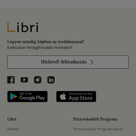
Libri
Legyen mindig képben az irodalommal!
Iratkozzon fel legfrissebb híreinkért!
Hírlevél-feliratkozás
Libri a Facebookon
Libri a Youtube-on
Libri az Instagramon
Libri a LinkedInen
Libri applikáció Szerezd meg: Google P
Libri applikáció 
Libri
Törzsvásárlói Program
Rólunk
Törzsvásárlói Programunkról