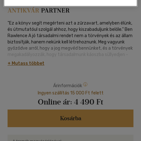
"Ez a könyv segít megérteni azt a zűrzavart, amelyben élünk,
és útmutatóul szolgál ahhoz, hogy kiszabaduljunk belőle." Ben
Rawlence A jó társadalmi rendet nem a törvények és az állam
biztosítják, hanem nekünk kell létrehoznunk. Meg vagyunk
győződve arról, hogy a jog megvéd bennünket, és a törvények
megakadályozzák, hogy társadalmunk káoszba süllyedjen -
nélkülük honnan tudnánk, mi a helyes és helytelen, miként
+ Mutass többet
működhetnének jól a közösségeink, és hogyan lehetnénk jó
felebarátai embertársainknak? C. L. Skach azonban nem ért
egyet ezzel a hozzáállással. Az állam- és jogtudományok
Árinformációk
professzoraként mindig is hitt a jog hatalmában, sőt nem egy
háború sújtotta ország alkotmányának megírásában részt
Ingyen szállítás 15 000 Ft felett
vett, hogy segítsen megoldani az adott társadalom
Online ár:
4 490 Ft
problémáit. Többéves munkája után mégis rá kellett
döbbennie, hogy a jó társadalmi rendet nem lehet felülről
rákényszeríteni az emberekre. Az ugyanis nem a törvényekre
Kosárba
való ráhagyatkozásból, hanem az állampolgárok
összefogásából fakad. Jelen könyv számos példával mutatja
be, hogyan fognak össze az állampolgárok polgárháború,