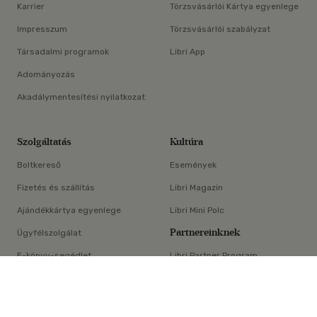
Karrier
Törzsvásárlói Kártya egyenlege
Impresszum
Törzsvásárlói szabályzat
Társadalmi programok
Libri App
Adományozás
Akadálymentesítési nyilatkozat
Szolgáltatás
Kultúra
Boltkereső
Események
Fizetés és szállítás
Libri Magazin
Ajándékkártya egyenlege
Libri Mini Polc
Partnereinknek
Ügyfélszolgálat
E-könyv-segédlet
Libri Partner Program
×
Elállási nyilatkozat
Médiaajánlat