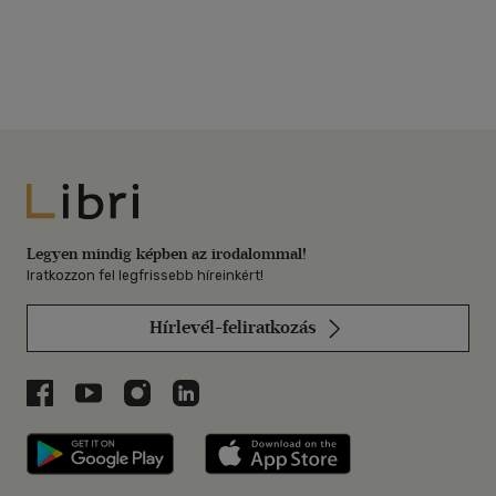
Libri
Legyen mindig képben az irodalommal!
Iratkozzon fel legfrissebb híreinkért!
Hírlevél-feliratkozás
Libri a Facebookon
Libri a Youtube-on
Libri az Instagramon
Libri a LinkedInen
Libri applikáció Szerezd meg: Google P
Libri applikáció 