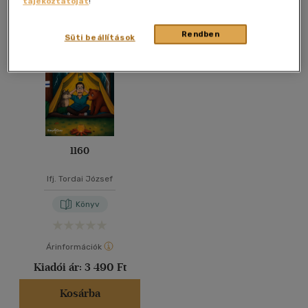
tájékoztatóját
!
Összesen
1
db
40 db / oldal
Rendben
Süti beállítások
Alkalmaz
1160
Ifj. Tordai József
Könyv
Árinformációk
Kiadói ár:
3 490 Ft
Kosárba