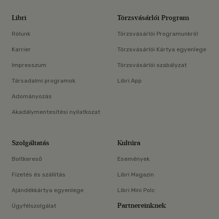
Libri
Törzsvásárlói Program
Rólunk
Törzsvásárlói Programunkról
Karrier
Törzsvásárlói Kártya egyenlege
Impresszum
Törzsvásárlói szabályzat
Társadalmi programok
Libri App
Adományozás
Akadálymentesítési nyilatkozat
Szolgáltatás
Kultúra
Boltkereső
Események
Fizetés és szállítás
Libri Magazin
Ajándékkártya egyenlege
Libri Mini Polc
Partnereinknek
Ügyfélszolgálat