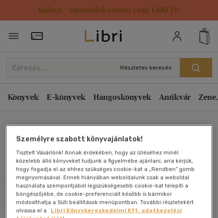
Kulacs / strandtáska most csak 1499 Ft!
Rendezés
Törzsvásárlói Kártya adatai
Rendezés
Kiadás éve szerint csökkenő
Részletes keresés
Kiadás éve szerint növekvő
Ár szerint csökkenő
Könyvek
E-könyvek
Hangoskönyvek
Antikvár
Zene,
Ár szerint növekvő
Ifj. Tordai József
Eladott darabszám szerint csökkenő
Személyre szabott könyvajánlatok!
Eladott darabszám szerint növekvő
Tisztelt Vásárlónk! Annak érdekében, hogy az ízléséhez minél
Cím szerint A-Z
közelebb álló könyveket tudjunk a figyelmébe ajánlani, arra kérjük,
Művei
hogy fogadja el az ehhez szükséges cookie-kat a „Rendben” gomb
Szerző szerint A-Z
megnyomásával. Ennek hiányában weboldalunk csak a weboldal
használata szempontjából legszükségesebb cookie-kat telepíti a
Szűrés
Rendezés
böngészőjébe, de cookie-preferenciáit később is bármikor
Megjelenítés
módosíthatja a Süti beállítások menüpontban. További részletekért
olvassa el a
Libri Könyvkereskedelmi Kft. adatkezelési
20 db / oldal