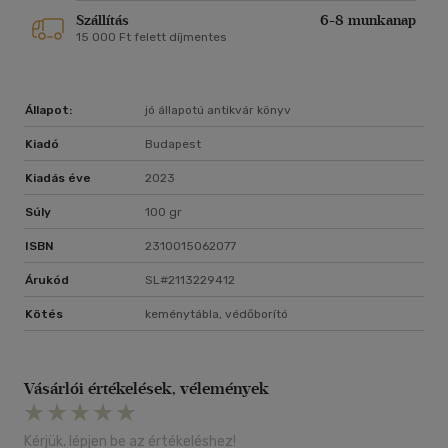
Szállítás
6-8 munkanap
15 000 Ft felett díjmentes
Állapot:
jó állapotú antikvár könyv
Kiadó
Budapest
Kiadás éve
2023
Súly
100 gr
ISBN
2310015062077
Árukód
SL#2113229412
Kötés
keménytábla, védőborító
Vásárlói értékelések, vélemények
Kérjük, lépjen be az értékeléshez!