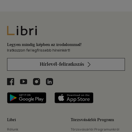
Libri
Legyen mindig képben az irodalommal!
Iratkozzon fel legfrissebb híreinkért!
Hírlevél-feliratkozás
Libri a Facebookon
Libri a Youtube-on
Libri az Instagramon
Libri a LinkedInen
Libri applikáció Szerezd meg: Google P
Libri applikáció 
Libri
Törzsvásárlói Program
Rólunk
Törzsvásárlói Programunkról