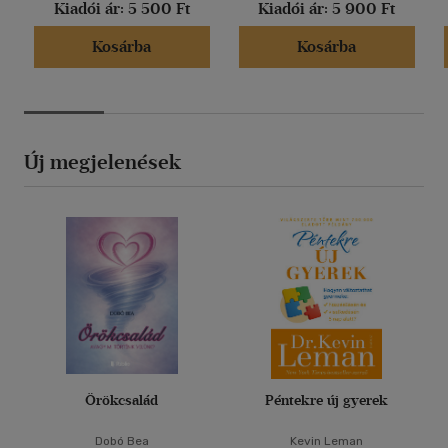
Kiadói ár:
5 500 Ft
Kiadói ár:
5 900 Ft
Kosárba
Kosárba
Új megjelenések
Örökcsalád
Péntekre új gyerek
Dobó Bea
Kevin Leman