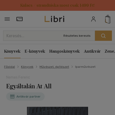
Kulacs / strandtáska most csak 1499 Ft!
Törzsvásárlói Kártya adatai
Részletes keresés
Könyvek
E-könyvek
Hangoskönyvek
Antikvár
Zene,
Főoldal
Könyvek
Művészet, építészet
Iparművészet
Nemes Ferenc
Egyáltalán At All
Antikvár partner