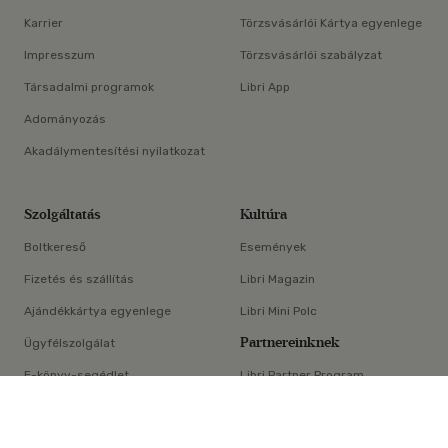
Karrier
Törzsvásárlói Kártya egyenlege
Impresszum
Törzsvásárlói szabályzat
Társadalmi programok
Libri App
Adományozás
Akadálymentesítési nyilatkozat
Szolgáltatás
Kultúra
Boltkereső
Események
Fizetés és szállítás
Libri Magazin
Ajándékkártya egyenlege
Libri Mini Polc
Partnereinknek
Ügyfélszolgálat
E-könyv-segédlet
Libri Partner Program
×
Elállási nyilatkozat
Médiaajánlat