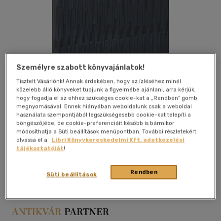
Személyre szabott könyvajánlatok!
Tisztelt Vásárlónk! Annak érdekében, hogy az ízléséhez minél
közelebb álló könyveket tudjunk a figyelmébe ajánlani, arra kérjük,
hogy fogadja el az ehhez szükséges cookie-kat a „Rendben” gomb
megnyomásával. Ennek hiányában weboldalunk csak a weboldal
használata szempontjából legszükségesebb cookie-kat telepíti a
böngészőjébe, de cookie-preferenciáit később is bármikor
módosíthatja a Süti beállítások menüpontban. További részletekért
olvassa el a
Libri Könyvkereskedelmi Kft. adatkezelési
tájékoztatóját
!
Kívánságlistához adom
Megosztom
Rendben
Süti beállítások
Budapest
|
2023
|
keménytábla, védőborító