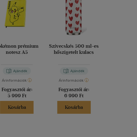
okémon prémium
Szívecskés 500 ml-es
Platinakristál
notesz A5
hőszigetelt kulacs
es hőszigetel
Ajándék
Ajándék
Aján
Árinformációk
Árinformációk
Árinformáci
Fogyasztói ár:
Fogyasztói ár:
Fogyasztó
5 999 Ft
6 990 Ft
7 690 
Kosárba
Kosárba
Kosár