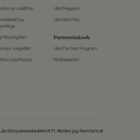
zetés és szállítás
Libri Magazin
ándékkártya
Libri Mini Polc
yenlege
Partnereinknek
yfélszolgálat
könyv-segédlet
Libri Partner Program
állási nyilatkozat
Médiaajánlat
Libri Könyvkereskedelmi Kft. Minden jog fenntartva!