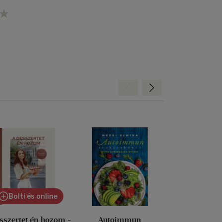
Hátra
Előre
Bolti és online
sszertet én hozom -
Autoimmun
Így is eh