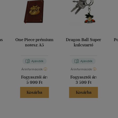
as
One Piece prémium
Dragon Ball Super
P
notesz A5
kulcstartó
Ajándék
Ajándék
Árinformációk
Árinformációk
Fogyasztói ár:
Fogyasztói ár:
5 999 Ft
3 599 Ft
Kosárba
Kosárba