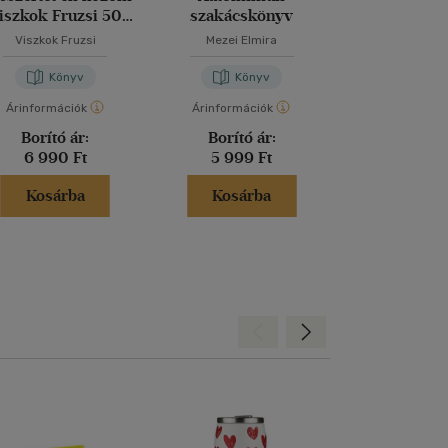
iszkok Fruzsi 50
szakácskönyv
receptje
Viszkok Fruzsi
Mezei Elmira
Nimrod Dagan
Kristóf
Könyv
Könyv
Kön
Árinformációk
Árinformációk
Árinformáci
Borító ár:
Borító ár:
Kiadói 
6 990 Ft
5 999 Ft
9 999 
Kosárba
Kosárba
Kosár
Hátra
Előre