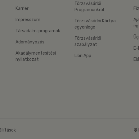
Törzsvásárlói
Karrier
Fi
Programunkról
Impresszum
Aj
Törzsvásárlói Kártya
eg
egyenlege
Társadalmi programok
Üg
Törzsvásárlói
Adományozás
szabályzat
E-
Akadálymentesítési
Libri App
nyilatkozat
El
eg: Google Play
 applikáció Letölthető az App Store-ból
állítások
© 