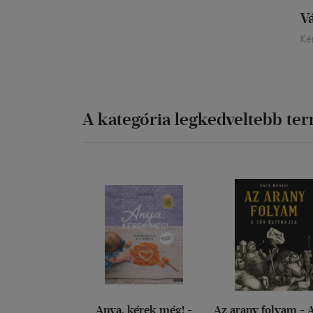
V
Ké
A kategória legkedveltebb te
Anya, kérek még! -
Az arany folyam - 