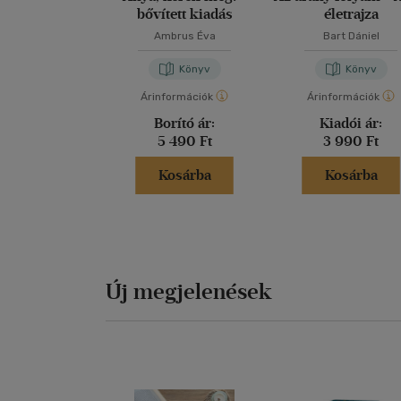
bővített kiadás
életrajza
Ambrus Éva
Bart Dániel
Könyv
Könyv
Árinformációk
Árinformációk
Borító ár:
Kiadói ár:
5 490 Ft
3 990 Ft
Kosárba
Kosárba
Új megjelenések