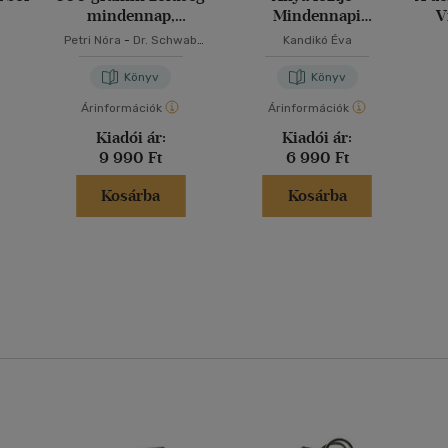
mindennap,
Mindennapi
V
változatosan
kedvenceink
Petri Nóra
-
Dr. Schwab
Kandikó Éva
Richárd
Könyv
Könyv
Árinformációk
Árinformációk
Kiadói ár:
Kiadói ár:
9 990 Ft
6 990 Ft
Kosárba
Kosárba