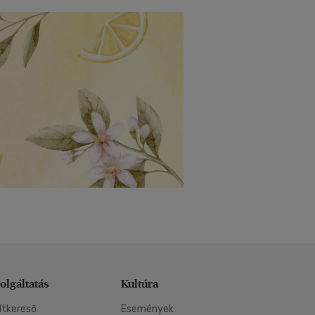
olgáltatás
Kultúra
ltkereső
Események