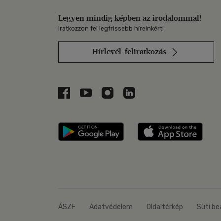
Legyen mindig képben az irodalommal!
Iratkozzon fel legfrissebb híreinkért!
Hírlevél-feliratkozás
Libri a Facebookon
Libri a Youtube-on
Libri az Instagramon
Libri a LinkedInen
Libri applikáció Szerezd m
Libri
ÁSZF
Adatvédelem
Oldaltérkép
Süti be