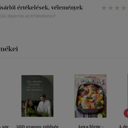
ásárlói értékelések, vélemények
rjük, lépjen be az értékeléshez!
rmékei
A sör
500 gramm zöldség
Anya főztje -
A de