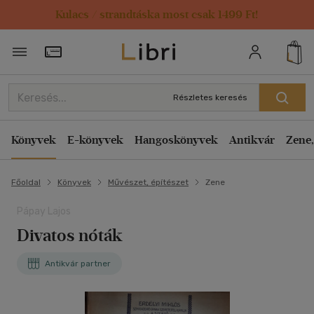
Kulacs / strandtáska most csak 1499 Ft!
Törzsvásárlói Kártya adatai
Részletes keresés
Könyvek
E-könyvek
Hangoskönyvek
Antikvár
Zene,
Főoldal
Könyvek
Művészet, építészet
Zene
Pápay Lajos
Divatos nóták
Antikvár partner