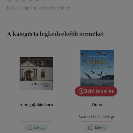
Kérjük, lépjen be az értékeléshez!
A kategória legkedveltebb termékei
Bolti és online
A megújulás kora
Duna
Száraz Miklós György
Könyv
Könyv