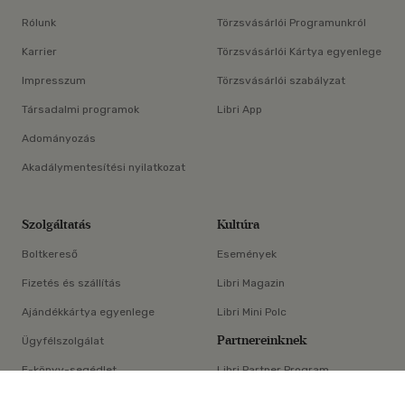
Rólunk
Törzsvásárlói Programunkról
Karrier
Törzsvásárlói Kártya egyenlege
Impresszum
Törzsvásárlói szabályzat
Társadalmi programok
Libri App
Adományozás
Akadálymentesítési nyilatkozat
Szolgáltatás
Kultúra
Boltkereső
Események
Fizetés és szállítás
Libri Magazin
Ajándékkártya egyenlege
Libri Mini Polc
Partnereinknek
Ügyfélszolgálat
E-könyv-segédlet
Libri Partner Program
×
Elállási nyilatkozat
Médiaajánlat