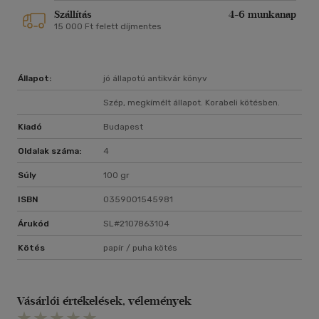
Szállítás
4-6 munkanap
15 000 Ft felett díjmentes
Állapot:
jó állapotú antikvár könyv
Szép, megkímélt állapot. Korabeli kötésben.
Kiadó
Budapest
Oldalak száma:
4
Súly
100 gr
ISBN
0359001545981
Árukód
SL#2107863104
Kötés
papír / puha kötés
Vásárlói értékelések, vélemények