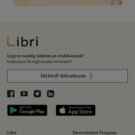
Libri
Legyen mindig képben az irodalommal!
Iratkozzon fel legfrissebb híreinkért!
Hírlevél-feliratkozás
Libri a Facebookon
Libri a Youtube-on
Libri az Instagramon
Libri a LinkedInen
Libri applikáció Szerezd meg: Google P
Libri applikáció 
Libri
Törzsvásárlói Program