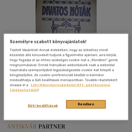
Személyre szabott könyvajánlatok!
Tisztelt Vásárlónk! Annak érdekében, hogy az ízléséhez minél
közelebb álló könyveket tudjunk a figyelmébe ajánlani, arra kérjük,
hogy fogadja el az ehhez szükséges cookie-kat a „Rendben” gomb
megnyomásával. Ennek hiányában weboldalunk csak a weboldal
használata szempontjából legszükségesebb cookie-kat telepíti a
böngészőjébe, de cookie-preferenciáit később is bármikor
módosíthatja a Süti beállítások menüpontban. További részletekért
olvassa el a
Libri Könyvkereskedelmi Kft. adatkezelési
tájékoztatóját
!
Kívánságlistához adom
Megosztom
Rendben
Süti beállítások
Budapest
|
papír / puha kötés
|
4 oldal