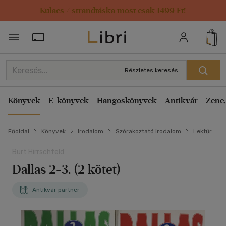
Kulacs / strandtáska most csak 1499 Ft!
Törzsvásárlói Kártya adatai
Részletes keresés
Könyvek
E-könyvek
Hangoskönyvek
Antikvár
Zene,
Főoldal
Könyvek
Irodalom
Szórakoztató irodalom
Lektűr
Burt Hirrschfeld
Dallas 2-3. (2 kötet)
Antikvár partner