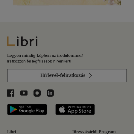
Libri
Legyen mindig képben az irodalommal!
Iratkozzon fel legfrissebb híreinkért!
Hírlevél-feliratkozás
Libri a Facebookon
Libri a Youtube-on
Libri az Instagramon
Libri a LinkedInen
Libri applikáció Szerezd meg: Google P
Libri applikáció 
Libri
Törzsvásárlói Program