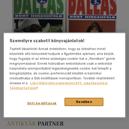
Személyre szabott könyvajánlatok!
Tisztelt Vásárlónk! Annak érdekében, hogy az ízléséhez minél
közelebb álló könyveket tudjunk a figyelmébe ajánlani, arra kérjük,
hogy fogadja el az ehhez szükséges cookie-kat a „Rendben” gomb
megnyomásával. Ennek hiányában weboldalunk csak a weboldal
használata szempontjából legszükségesebb cookie-kat telepíti a
böngészőjébe, de cookie-preferenciáit később is bármikor
módosíthatja a Süti beállítások menüpontban. További részletekért
olvassa el a
Libri Könyvkereskedelmi Kft. adatkezelési
tájékoztatóját
!
Kívánságlistához adom
Megosztom
Rendben
Süti beállítások
Delej Kft.
|
papír / puha kötés
|
729 oldal