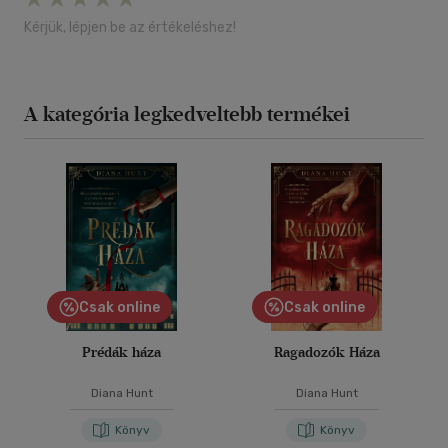
Kérjük, lépjen be az értékeléshez!
A kategória legkedveltebb termékei
Csak online
Csak online
Prédák háza
Ragadozók Háza
Diana Hunt
Diana Hunt
Könyv
Könyv