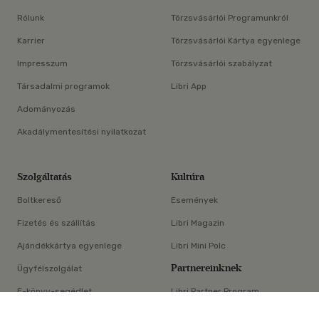
Rólunk
Törzsvásárlói Programunkról
Karrier
Törzsvásárlói Kártya egyenlege
Impresszum
Törzsvásárlói szabályzat
Társadalmi programok
Libri App
Adományozás
Akadálymentesítési nyilatkozat
Szolgáltatás
Kultúra
Boltkereső
Események
Fizetés és szállítás
Libri Magazin
Ajándékkártya egyenlege
Libri Mini Polc
Partnereinknek
Ügyfélszolgálat
E-könyv-segédlet
Libri Partner Program
×
Elállási nyilatkozat
Médiaajánlat