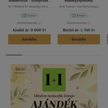
feladatsorok - Középszintű
feladatgyűjtemény
írásbeli felkészítő német
Dr. Pantóné Dr. Naszályi Dóra
-
Árki Tamás
-
Konfárné Nagy
nyelvből
Dr. Somló Katalin
Klára
-
Kovács István
-
Trembeczki Csaba
-
Urbán
Könyv
Könyv
János
Árinformációk
Árinformációk
Kiadói ár:
6 990 Ft
Borító ár:
5 780 Ft
Kosárba
Kosárba