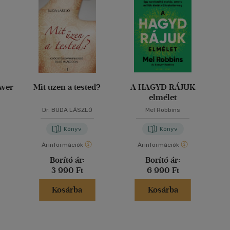
ower
Mit üzen a tested?
A HAGYD RÁJUK
elmélet
Dr. BUDA LÁSZLÓ
Mel Robbins
Könyv
Könyv
Árinformációk
Árinformációk
Borító ár:
Borító ár:
3 990 Ft
6 990 Ft
Kosárba
Kosárba