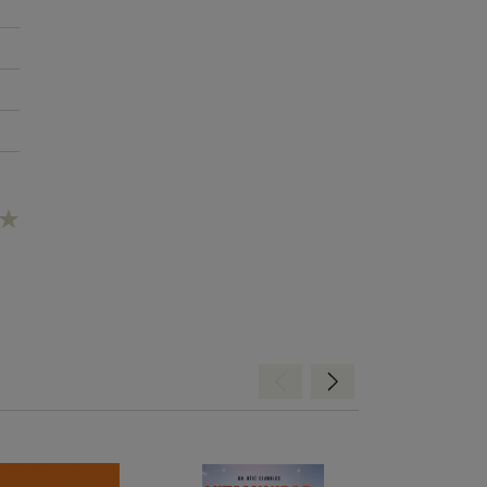
Hátra
Előre