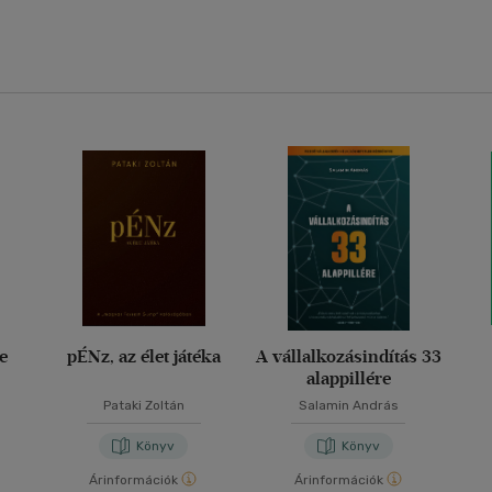
e
pÉNz, az élet játéka
A vállalkozásindítás 33
alappillére
Pataki Zoltán
Salamin András
Könyv
Könyv
Árinformációk
Árinformációk