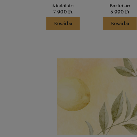
Kiadói ár:
Borító ár:
7 900 Ft
5 990 Ft
Kosárba
Kosárba