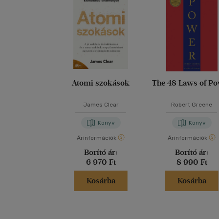
Atomi szokások
The 48 Laws of P
James Clear
Robert Greene
Könyv
Könyv
Árinformációk
Árinformációk
Borító ár:
Borító ár:
6 970 Ft
8 990 Ft
Kosárba
Kosárba