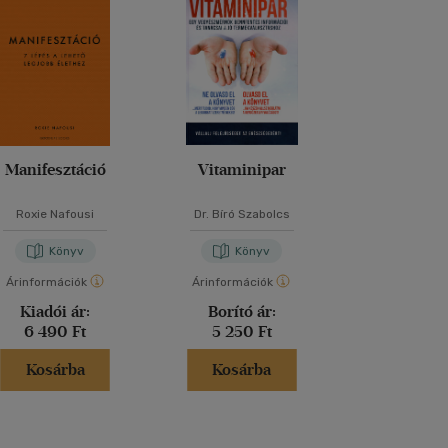
Manifesztáció
Vitaminipar
Erotikus inte
Roxie Nafousi
Dr. Bíró Szabolcs
Esther Pe
Könyv
Könyv
Kön
Árinformációk
Árinformációk
Árinformáci
Kiadói ár:
Borító ár:
Kiadói 
6 490 Ft
5 250 Ft
5 999 
Kosárba
Kosárba
Kosár