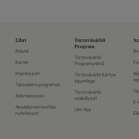
Libri
Törzsvásárlói
Sz
Program
Rólunk
Bo
Törzsvásárlói
Karrier
Fi
Programunkról
Impresszum
Aj
Törzsvásárlói Kártya
eg
egyenlege
Társadalmi programok
Üg
Törzsvásárlói
Adományozás
szabályzat
E-
Akadálymentesítési
Libri App
nyilatkozat
El
eg: Google Play
 applikáció Letölthető az App Store-ból