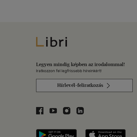
Libri
Legyen mindig képben az irodalommal!
Iratkozzon fel legfrissebb híreinkért!
Hírlevél-feliratkozás
Libri a Facebookon
Libri a Youtube-on
Libri az Instagramon
Libri a LinkedInen
Libri applikáció Szerezd m
Libri