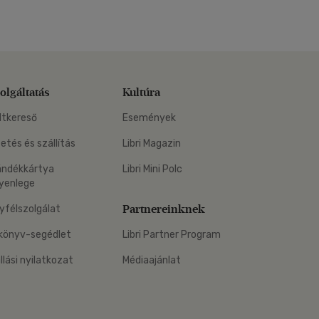
olgáltatás
Kultúra
ltkereső
Események
zetés és szállítás
Libri Magazin
ándékkártya
Libri Mini Polc
yenlege
Partnereinknek
yfélszolgálat
könyv-segédlet
Libri Partner Program
állási nyilatkozat
Médiaajánlat