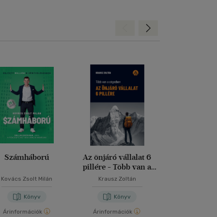
Hátra
Előre
Számháború
Az önjáró vállalat 6
A gondolatok 
pillére - Több van a
cégedben
Kovács Zsolt Milán
Krausz Zoltán
Marschall J
Könyv
Könyv
Kön
Árinformációk
Árinformációk
Árinformáci