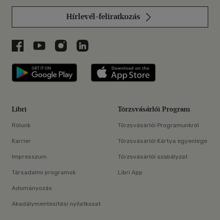
Hírlevél-feliratkozás
Libri a Facebookon
Libri a Youtube-on
Libri az Instagramon
Libri a LinkedInen
Libri applikáció Szerezd meg: Google P
Libri applikáció 
Libri
Törzsvásárlói Program
Rólunk
Törzsvásárlói Programunkról
Karrier
Törzsvásárlói Kártya egyenlege
Impresszum
Törzsvásárlói szabályzat
Társadalmi programok
Libri App
Adományozás
Akadálymentesítési nyilatkozat