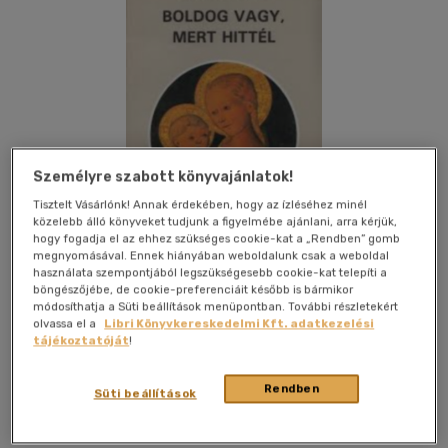
Személyre szabott könyvajánlatok!
Tisztelt Vásárlónk! Annak érdekében, hogy az ízléséhez minél
közelebb álló könyveket tudjunk a figyelmébe ajánlani, arra kérjük,
hogy fogadja el az ehhez szükséges cookie-kat a „Rendben” gomb
megnyomásával. Ennek hiányában weboldalunk csak a weboldal
használata szempontjából legszükségesebb cookie-kat telepíti a
böngészőjébe, de cookie-preferenciáit később is bármikor
módosíthatja a Süti beállítások menüpontban. További részletekért
Kívánságlistához adom
Megosztom
olvassa el a
Libri Könyvkereskedelmi Kft. adatkezelési
tájékoztatóját
!
Omc Kiadó
|
1987
|
papír / puha kötés
|
112 oldal
Rendben
Süti beállítások