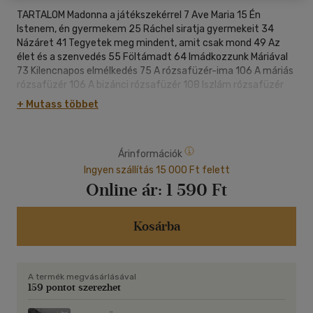
TARTALOM Madonna a játékszekérrel 7 Ave Maria 15 Én
Istenem, én gyermekem 25 Ráchel siratja gyermekeit 34
Názáret 41 Tegyetek meg mindent, amit csak mond 49 Az
élet és a szenvedés 55 Föltámadt 64 Imádkozzunk Máriával
73 Kilencnapos elmélkedés 75 A rózsafüzér-ima 106 A máriás
rózsafüzér 106 A bizánci rózsafüzér 108 Iszlám rózsafüzér
109
+ Mutass többet
Árinformációk
Ingyen szállítás 15 000 Ft felett
Online ár:
1 590 Ft
Kosárba
A termék megvásárlásával
159 pontot szerezhet