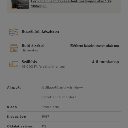
Legyen Ön is törzsvásárlónk, kártyájára akár 10%
visszajár.
Beszállítói készleten
Bolti átvétel
Elérhető készlet esetén akár ma
díjmentes
Szállítás
4-6 munkanap
15 000 Ft felett díjmentes
Állapot:
jó állapotú antikvár könyv
Előzéklapnál megtört
Kiadó
Omc Kiadó
Kiadás éve
1987
Oldalak száma:
112