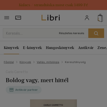
Kulacs / strandtáska most csak 1499 Ft!
Törzsvásárlói Kártya adatai
Részletes keresés
Könyvek
E-könyvek
Hangoskönyvek
Antikvár
Zene,
Főoldal
Könyvek
Vallás, mitológia
Kereszténység
Carlo Carretto
Boldog vagy, mert hittél
Antikvár partner