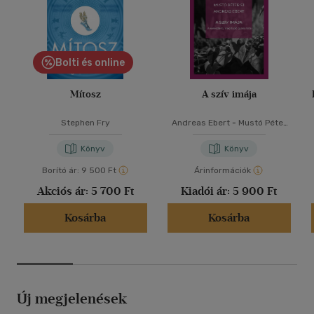
Bolti és online
Mítosz
A szív imája
Stephen Fry
Andreas Ebert
-
Mustó Péter
SJ
Könyv
Könyv
Borító ár:
9 500 Ft
Árinformációk
Akciós ár:
5 700 Ft
Kiadói ár:
5 900 Ft
Kosárba
Kosárba
Új megjelenések