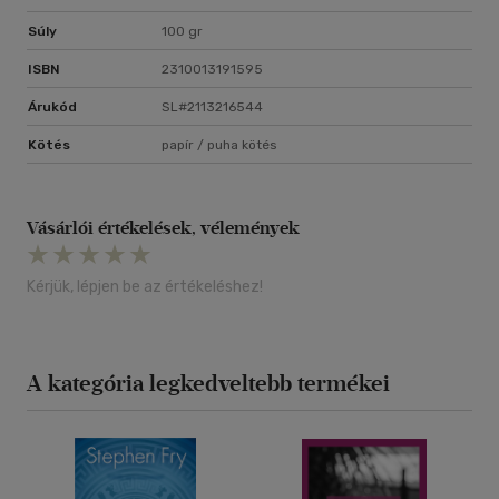
Súly
100 gr
ISBN
2310013191595
Árukód
SL#2113216544
Kötés
papír / puha kötés
Vásárlói értékelések, vélemények
Kérjük, lépjen be az értékeléshez!
A kategória legkedveltebb termékei