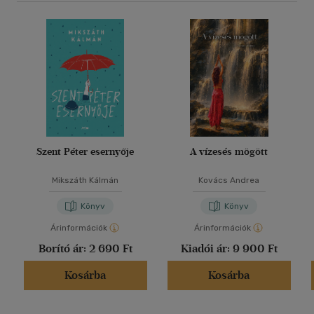
Szent Péter esernyője
A vízesés mögött
Mikszáth Kálmán
Kovács Andrea
Könyv
Könyv
Árinformációk
Árinformációk
Borító ár:
2 690 Ft
Kiadói ár:
9 900 Ft
Kosárba
Kosárba