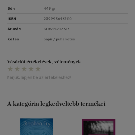
Súly
449 gr
ISBN
2399956467110
Árukód
SL#2113113617
Kötés
papír / puha kötés
Vásárlói értékelések, vélemények
Kérjük, lépjen be az értékeléshez!
A kategória legkedveltebb termékei