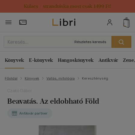
Kulacs / strandtáska most csak 1499 Ft!
Törzsvásárlói Kártya adatai
Részletes keresés
Könyvek
E-könyvek
Hangoskönyvek
Antikvár
Zene,
Főoldal
Könyvek
Vallás, mitológia
Kereszténység
Czakó Gábor
Beavatás. Az eldobható Föld
Antikvár partner