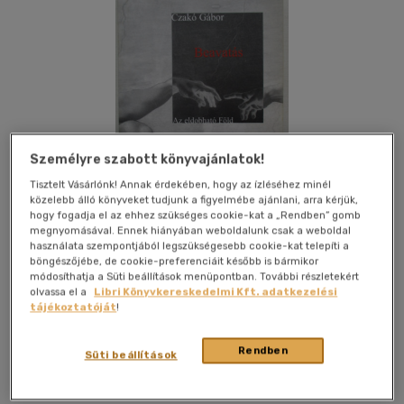
Személyre szabott könyvajánlatok!
Tisztelt Vásárlónk! Annak érdekében, hogy az ízléséhez minél
közelebb álló könyveket tudjunk a figyelmébe ajánlani, arra kérjük,
hogy fogadja el az ehhez szükséges cookie-kat a „Rendben” gomb
megnyomásával. Ennek hiányában weboldalunk csak a weboldal
használata szempontjából legszükségesebb cookie-kat telepíti a
böngészőjébe, de cookie-preferenciáit később is bármikor
módosíthatja a Süti beállítások menüpontban. További részletekért
Kívánságlistához adom
Megosztom
olvassa el a
Libri Könyvkereskedelmi Kft. adatkezelési
tájékoztatóját
!
Magánkiadás
|
2002
|
papír / puha kötés
|
313 oldal
Rendben
Süti beállítások