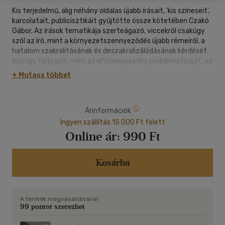
Kis terjedelmű, alig néhány oldalas újabb írásait, 'kis színeseit',
karcolatait, publicisztikáit gyűjtötte össze kötetében Czakó
Gábor. Az írások tematikája szerteágazó, viccekről csakúgy
szól az író, mint a környezetszennyeződés újabb rémeiről, a
hatalom szakralitásának és deszakralizálódásának kérdését
éppúgy fejtegeti, mint az eltömegesedés problematikáját, az
értékválasztás, a világnézetek tipológiája nem kevésbé
+ Mutass többet
tematizálódik Czakónál, mint a nemzetközi pénzvilág
döbbenetes hatalmának jelei stb. A sokféle téma, a széles
skálán elhelyezkedő problematika ellenére azonban a kötet
Árinformációk
szellemileg roppant egységes. Czakó elkötelezetten vallásos,
mércéje a keresztény kinyilatkoztatás és etika, a
Ingyen szállítás 15 000 Ft felett
korkérdésekre a választ, a problémákra a megoldást a
Online ár:
990 Ft
keresztény értékek őszinte vállalásában látja, írásai egy ilyen
igényű szellemi megújulást sürgetnek.
Kosárba
A termék megvásárlásával
99 pontot szerezhet