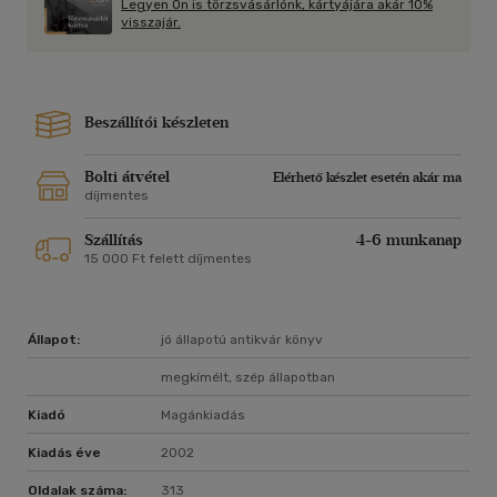
Legyen Ön is törzsvásárlónk, kártyájára akár 10%
visszajár.
Beszállítói készleten
Bolti átvétel
Elérhető készlet esetén akár ma
díjmentes
Szállítás
4-6 munkanap
15 000 Ft felett díjmentes
Állapot:
jó állapotú antikvár könyv
megkímélt, szép állapotban
Kiadó
Magánkiadás
Kiadás éve
2002
Oldalak száma:
313