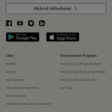
Hírlevél-feliratkozás
Libri a Facebookon
Libri a Youtube-on
Libri az Instagramon
Libri a LinkedInen
Libri applikáció Szerezd meg: Google P
Libri applikáció 
Libri
Törzsvásárlói Program
Rólunk
Törzsvásárlói Programunkról
Karrier
Törzsvásárlói Kártya egyenlege
Impresszum
Törzsvásárlói szabályzat
Társadalmi programok
Libri App
Adományozás
Akadálymentesítési nyilatkozat