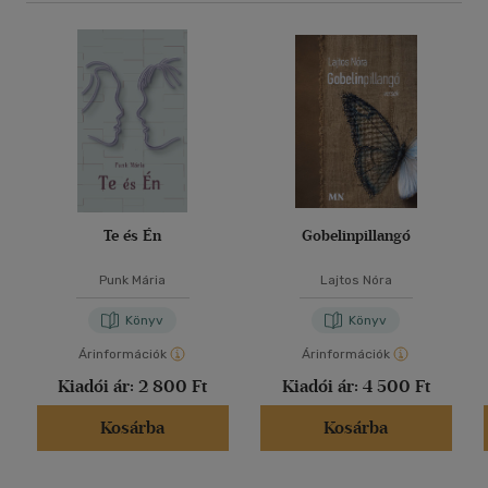
Te és Én
Gobelinpillangó
Punk Mária
Lajtos Nóra
Könyv
Könyv
Árinformációk
Árinformációk
Kiadói ár:
2 800 Ft
Kiadói ár:
4 500 Ft
Kosárba
Kosárba