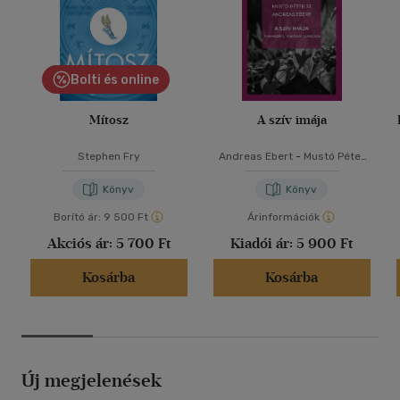
Bolti és online
Mítosz
A szív imája
Stephen Fry
Andreas Ebert
-
Mustó Péter
SJ
Könyv
Könyv
Borító ár:
9 500 Ft
Árinformációk
Akciós ár:
5 700 Ft
Kiadói ár:
5 900 Ft
Kosárba
Kosárba
Új megjelenések