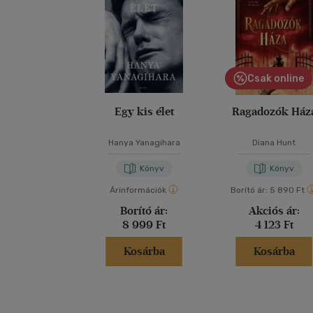
Csak online
Egy kis élet
Ragadozók Ház
Hanya Yanagihara
Diana Hunt
Könyv
Könyv
Árinformációk
Borító ár:
5 890 Ft
Borító ár:
Akciós ár:
8 999 Ft
4 123 Ft
Kosárba
Kosárba