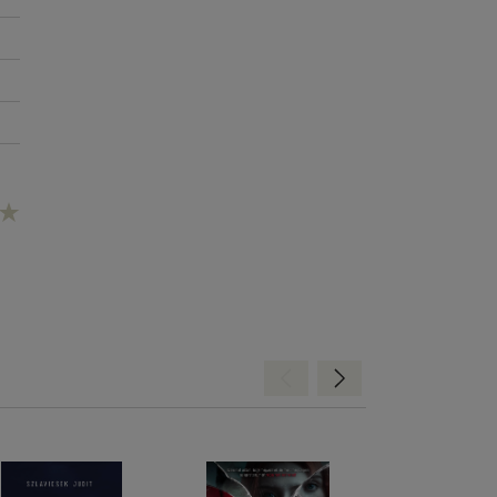
Hátra
Előre