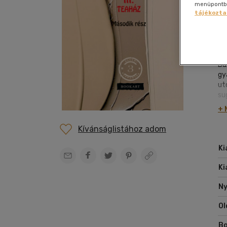
Film
menüpontban
szabadidő
Gyermek és ifjúsági
Hobbi, szabadidő
Szolfézs, zeneelm.
Gyermek és ifjúsági
Gyermek és ifjúsági
Szállítás és fizetés
Dráma
Kártya
Nap
Nap
enciklopédia
tájékozta
Folyóirat, újság
vegyes
Társ.
Bo
Hangoskönyv
Irodalom
Hobbi, szabadidő
Hangzóanyag
Ügyfélszolgálat
Egészségről-
Képregény
Nye
Nye
Sport,
tudományok
Gasztronómia
Zene vegyesen
betegségről
természetjárás
Boltkereső
Ba
Életmód,
Életrajzi
Tankönyvek,
me
Elállási nyilatkozat
egészség
segédkönyvek
Bá
Erotikus
Kert, ház,
gy
Napjaink, bulvár,
Ezoterika
otthon
ut
politika
su
Fantasy film
Számítástechnika,
ro
+ 
internet
el
me
Kívánságlistához adom
sz
sz
Ki
ol
ní
Ki
po
sz
Ny
ér
Ol
es
Bo