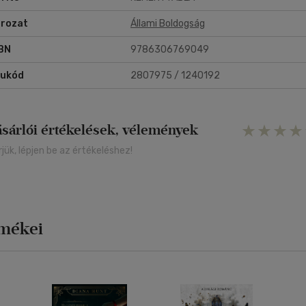
rozat
Állami Boldogság
BN
9786306769049
rukód
2807975 / 1240192
ásárlói értékelések, vélemények
rjük, lépjen be az értékeléshez!
rmékei