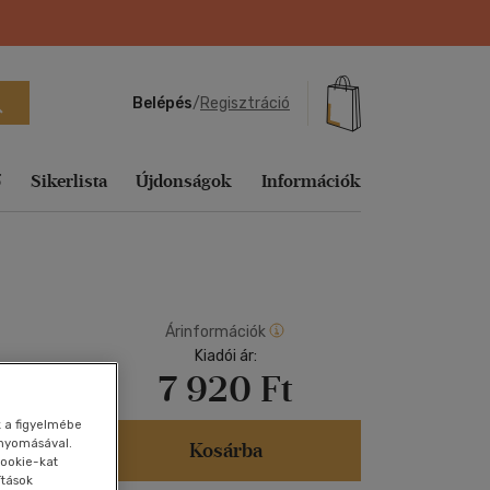
Belépés
/
Regisztráció
ő
Sikerlista
Újdonságok
Információk
Ajándék
Sikerlisták
ág
echnika,
Tankönyvek, segédkönyvek
Útifilm
Sport, természetjárás
Fejlesztő
Utazás
Utazás
Vallás, mitológia
Ajándékkártyák
Heti sikerlista
játékok
Társ. tudományok
Vígjáték
Tankönyvek, segédkönyvek
Vallás, mitológia
Vallás, mitológia
Árinformációk
Egyéb áru,
Aktuális
zeneelmélet
Könyves
szolgáltatás
Kiadói ár:
Történelem
Western
Társ. tudományok
Előrendelhető
kiegészítők
7 920 Ft
s
k,
Folyóirat, újság
Tudomány és Természet
Zene, musical
Történelem
E-könyv
vek
Földgömb
sikerlista
k a figyelmébe
Utazás
Tudomány és Természet
gnyomásával.
ományok
Kosárba
Játék
ookie-kat
Vallás, mitológia
Utazás
ítások