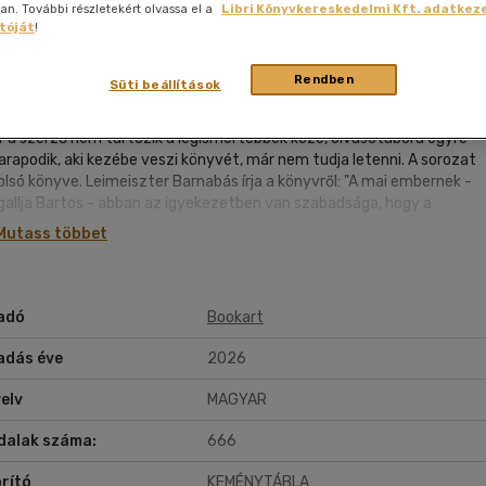
nyelvű
. További részletekért olvassa el a
Libri Könyvkereskedelmi Kft. adatkeze
Könyv
Egyéb áru,
jaink, bulvár, politika
jaink, bulvár, politika
Sport, természetjárás
Ismeretterjesztő
Nyelvkönyv, szótár, idegen nyelvű
Hangzóanyag
Történelem
Szatíra
Történelem
Térkép
Történele
tóját
!
szolgáltatás
Pénz, gazdaság, üzleti élet
okart
|
2026
|
magyar nyelvű
|
keménytábla
|
666 oldal
lvkönyv, szótár, idegen nyelvű
lvkönyv, szótár, idegen nyelvű
Számítástechnika, internet
Játékfilm
Pénz, gazdaság, üzleti élet
Papír, írószer
Tudomány és Természet
Színház
Tudomány és Természet
Naptár
Tudomány 
E-hangoskön
Sport, természetjárás
Rendben
Süti beállítások
Kaland
Természetfilm
rtos Tibor műfordító, irodalomtörténész és szerkesztő
Kártya
Utazás
Társasjátéko
moárfolyama halála után, szerencsés módonkerült a Bookart Kiadóh
Kötelező
Thriller,Pszicho-
r a szerző nem tartozik a legismertebbek közé, olvasótábora egyre
Kreatív játék
olvasmányok-
thriller
arapodik, aki kezébe veszi könyvét, már nem tudja letenni. A sorozat
filmfeld.
Történelmi
olsó könyve. Leimeiszter Barnabás írja a könyvről: "A mai embernek -
Krimi
gallja Bartos - abban az igyekezetben van szabadsága, hogy a
Tv-sorozatok
mlásnak saját formát ad, saját képére formálja. A nagyipari méretekb
Mutass többet
Misztikus
őállított trashsel szemben, a professzionális módon kivitelezett,
gkapóan áramvonalas, érzékeinkre kellemesen, netán izgatóan ható
eméttel szemben, ami önnön szemétségére nem ad rálátást, ezt a
emétséget valamiféle kápráztató, színvonalas kikészítés érzetében
adó
Bookart
dja fel, leplezi (mert a mai rendszer így teremt mégiscsak - látszólago
vót, ez a kikészítés - dizájn, technika - ad hitelt ma művészetnek,
adás éve
2026
litikának, más egyebeknek), a minőségi szabványoknak megfelelő
eméttel szemben tehát kézműves szemetet alkot, a saját
elv
MAGYAR
téktelenségét folytonosan kiütköztető cikiséget, elidegenítő, kisstílű,
dalak száma:
666
etlen, otromba gagyiságot."
rító
KEMÉNYTÁBLA