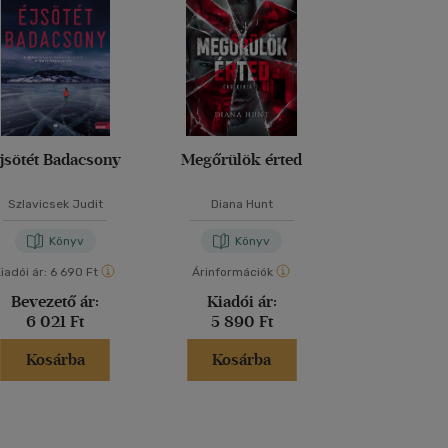
jsötét Badacsony
Megőrülök érted
Őrületbe ke
Szlavicsek Judit
Diana Hunt
Diana Hu
Könyv
Könyv
Kön
iadói ár:
6 690 Ft
Árinformációk
Árinformáci
Bevezető ár:
Kiadói ár:
Borító 
6 021 Ft
5 890 Ft
4 790 
Kosárba
Kosárba
Kosár