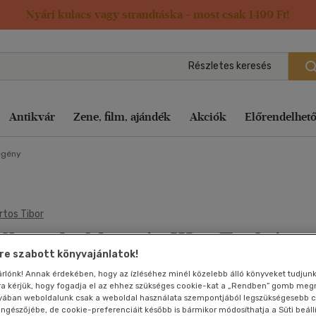
Nyári kulacs vagy strandtáska - most csak 1499 Ft!
Részletes keresés
Antikvár
Zene, film, ajándék
Akciók
Előrendelhet
egény
ifjúsági
bi, szabadidő
bi, szabadidő
Pénz, gazdaság,
Képregény
Film vegyesen
Irodalom
Kert, ház, otthon
Diafilm
Pénz, gazdaság, üzleti élet
Művész
Pénz, gazdaság, üzleti élet
Folyóirat, újs
Számítást
üzleti élet
internet
v
dalom
dalom
rtos Tibor
Kert, ház, otthon
Gyermekfilm
Játék
Lexikon, enciklopédia
Földgömb
Sport, természetjárás
Opera-Operett
Sport, természetjárás
Vallás,
Életrajzok,
mitológia
Szolfézs, 
llami boldogság III.
- Teaház,
ag
regény
tya
Lexikon, enciklopédia
Háborús
Képregény
Művészet, építészet
Képeslap
Számítástechnika, internet
Rajzfilm
Tankönyvek, segédkönyvek
visszaemlékezések
Tudomány é
Tankönyve
e szabott könyvajánlatok!
adidő
t, ház, otthon
regény
Művészet, építészet
Hobbi
Kert, ház, otthon
Napjaink, bulvár, politika
Képregény
Tankönyvek, segédkönyvek
Romantikus
Társasjátékok
ásodik rész
Film
Természet
segédköny
ó
sárlónk! Annak érdekében, hogy az ízléséhez minél közelebb álló könyveket tudjun
ikon, enciklopédia
t, ház, otthon
Nyelvkönyv, szótár, idegen nyelvű
Horror
Művészet, építészet
Naptár
Történelem
Társ. tudományok
Sci-fi
Társ. tudományok
rra kérjük, hogy fogadja el az ehhez szükséges cookie-kat a „Rendben” gomb me
Játék
Szolfézs,
Társ. tud
lami Boldogság sorozat
yában weboldalunk csak a weboldal használata szempontjából legszükségesebb c
zeneelmélet
észet, építészet
észet, építészet
Pénz, gazdaság, üzleti élet
Humor-kabaré
Napjaink, bulvár, politika
Nyelvkönyv, szótár, idegen
Hangoskönyv
Térkép
Sport-Fittness
Térkép
Utazás
Térkép
böngészőjébe, de cookie-preferenciáit később is bármikor módosíthatja a Süti beáll