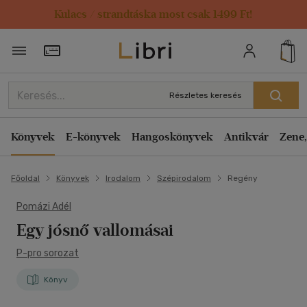
Kulacs / strandtáska most csak 1499 Ft!
Törzsvásárlói Kártya adatai
Részletes keresés
Könyvek
E-könyvek
Hangoskönyvek
Antikvár
Zene,
Főoldal
Könyvek
Irodalom
Szépirodalom
Regény
Pomázi Adél
Egy jósnő vallomásai
P-pro sorozat
Könyv