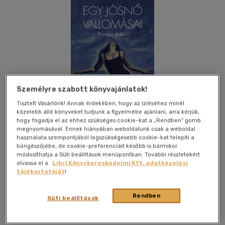
Személyre szabott könyvajánlatok!
Tisztelt Vásárlónk! Annak érdekében, hogy az ízléséhez minél
közelebb álló könyveket tudjunk a figyelmébe ajánlani, arra kérjük,
hogy fogadja el az ehhez szükséges cookie-kat a „Rendben” gomb
megnyomásával. Ennek hiányában weboldalunk csak a weboldal
használata szempontjából legszükségesebb cookie-kat telepíti a
böngészőjébe, de cookie-preferenciáit később is bármikor
módosíthatja a Süti beállítások menüpontban. További részletekért
olvassa el a
Libri Könyvkereskedelmi Kft. adatkezelési
tájékoztatóját
!
Kívánságlistához adom
Megosztom
Rendben
Süti beállítások
Parnasszus Könyvek
|
2026
|
magyar nyelvű
|
füles,
kartonált
|
336 oldal