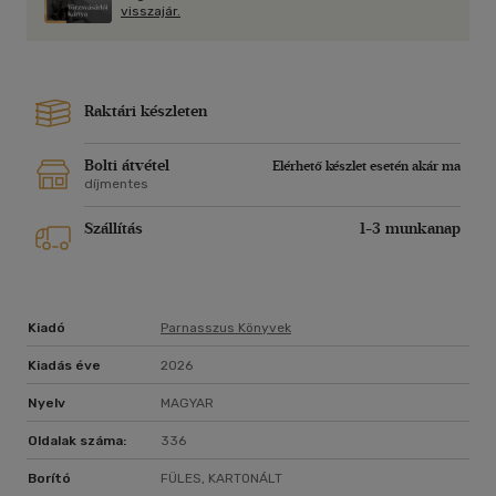
visszajár.
Raktári készleten
Bolti átvétel
Elérhető készlet esetén akár ma
díjmentes
Szállítás
1-3 munkanap
Kiadó
Parnasszus Könyvek
Kiadás éve
2026
Nyelv
MAGYAR
Oldalak száma:
336
Borító
FÜLES, KARTONÁLT