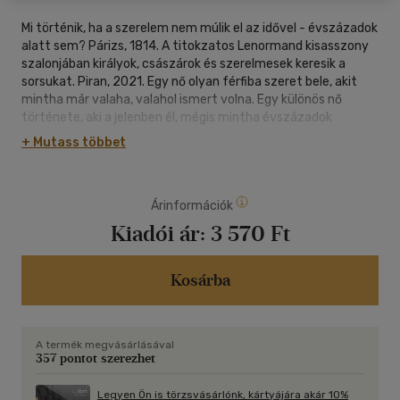
Mi történik, ha a szerelem nem múlik el az idővel - évszázadok
alatt sem? Párizs, 1814. A titokzatos Lenormand kisasszony
szalonjában királyok, császárok és szerelmesek keresik a
sorsukat. Piran, 2021. Egy nő olyan férfiba szeret bele, akit
mintha már valaha, valahol ismert volna. Egy különös nő
története, aki a jelenben él, mégis mintha évszázadok
emlékei húznák magukhoz. Két kor. Két szenvedély. Egy
+ Mutass többet
láthatatlan szál, amely összeköti a múltat a jelennel. Egy
jósnő vallomásai érzéki, szellemes és különös regény vágyról,
ismétlődő sorsokról, női erőről és a szerelemről, amely nem kér
Árinformációk
engedélyt sem az időtől, sem a józan észtől. Mert vannak
találkozások, amelyekhez nem elég egyetlen élet.
Kiadói ár:
3 570 Ft
Kosárba
A termék megvásárlásával
357 pontot szerezhet
Legyen Ön is törzsvásárlónk, kártyájára akár 10%