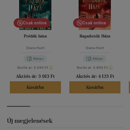
Csak online
Csak online
Prédák háza
Ragadozók Háza
Diana Hunt
Diana Hunt
Könyv
Könyv
Borító ár:
5 590 Ft
Borító ár:
5 890 Ft
Akciós ár:
3 913 Ft
Akciós ár:
4 123 Ft
Kosárba
Kosárba
Új megjelenések