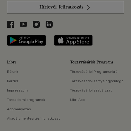
Hírlevél-feliratkozás
Libri a Facebookon
Libri a Youtube-on
Libri az Instagramon
Libri a LinkedInen
Libri applikáció Szerezd meg: Google P
Libri applikáció 
Libri
Törzsvásárlói Program
Rólunk
Törzsvásárlói Programunkról
Karrier
Törzsvásárlói Kártya egyenlege
Impresszum
Törzsvásárlói szabályzat
Társadalmi programok
Libri App
Adományozás
Akadálymentesítési nyilatkozat