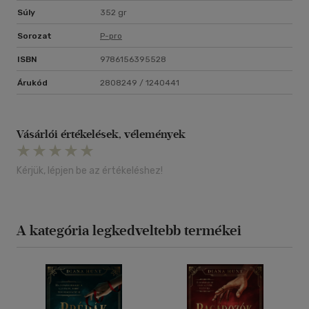
Súly
352 gr
Sorozat
P-pro
ISBN
9786156395528
Árukód
2808249 / 1240441
Vásárlói értékelések, vélemények
Kérjük, lépjen be az értékeléshez!
A kategória legkedveltebb termékei