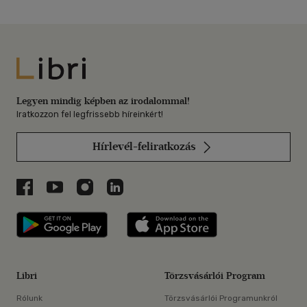
Libri
Legyen mindig képben az irodalommal!
Iratkozzon fel legfrissebb híreinkért!
Hírlevél-feliratkozás
Libri a Facebookon
Libri a Youtube-on
Libri az Instagramon
Libri a LinkedInen
Libri applikáció Szerezd meg: Google P
Libri applikáció 
Libri
Törzsvásárlói Program
Rólunk
Törzsvásárlói Programunkról