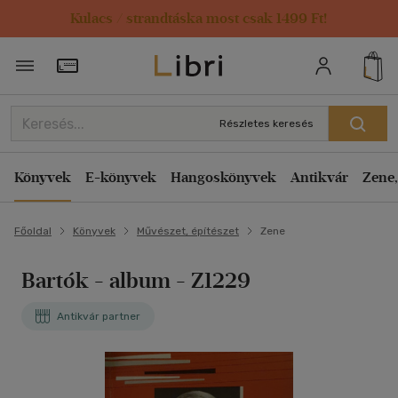
Kulacs / strandtáska most csak 1499 Ft!
Törzsvásárlói Kártya adatai
Részletes keresés
Könyvek
E-könyvek
Hangoskönyvek
Antikvár
Zene,
Főoldal
Könyvek
Művészet, építészet
Zene
Bartók - album - Z1229
Antikvár partner