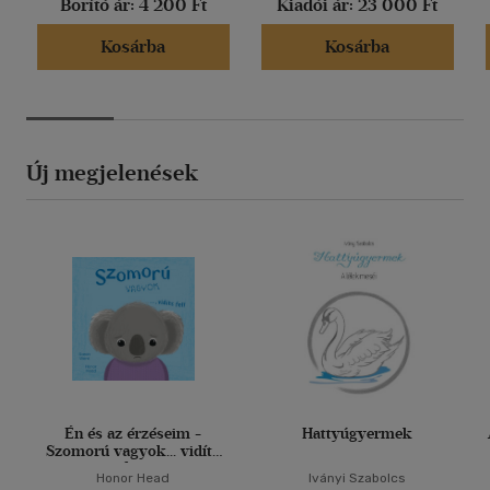
Borító ár:
4 200 Ft
Kiadói ár:
23 000 Ft
Kosárba
Kosárba
Új megjelenések
Én és az érzéseim -
Hattyúgyermek
Szomorú vagyok... vidíts
fel!
Honor Head
Iványi Szabolcs