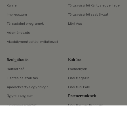
Karrier
Törzsvásárlói Kártya egyenlege
Impresszum
Törzsvásárlói szabályzat
Társadalmi programok
Libri App
Adományozás
Akadálymentesítési nyilatkozat
Szolgáltatás
Kultúra
Boltkereső
Események
Fizetés és szállítás
Libri Magazin
Ajándékkártya egyenlege
Libri Mini Polc
Partnereinknek
Ügyfélszolgálat
E-könyv-segédlet
Libri Partner Program
×
Elállási nyilatkozat
Médiaajánlat