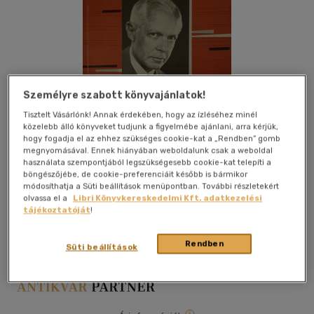
Személyre szabott könyvajánlatok!
Tisztelt Vásárlónk! Annak érdekében, hogy az ízléséhez minél
közelebb álló könyveket tudjunk a figyelmébe ajánlani, arra kérjük,
hogy fogadja el az ehhez szükséges cookie-kat a „Rendben” gomb
megnyomásával. Ennek hiányában weboldalunk csak a weboldal
használata szempontjából legszükségesebb cookie-kat telepíti a
böngészőjébe, de cookie-preferenciáit később is bármikor
módosíthatja a Süti beállítások menüpontban. További részletekért
olvassa el a
Libri Könyvkereskedelmi Kft. adatkezelési
Kívánságlistához adom
Megosztom
tájékoztatóját
!
Rendben
Süti beállítások
Zeneműkiadó Vállalat
|
papír / puha kötés
|
54 oldal