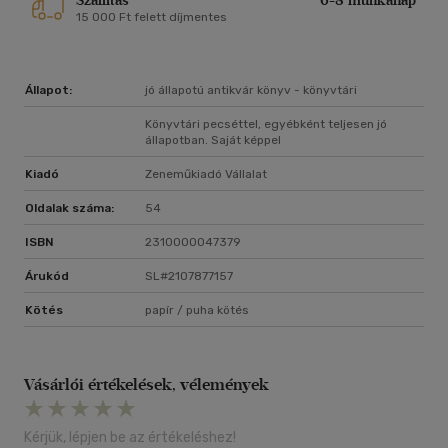
Szállítás
6-8 munkanap
15 000 Ft felett díjmentes
Állapot:
jó állapotú antikvár könyv - könyvtári
Könyvtári pecséttel, egyébként teljesen jó
állapotban. Saját képpel
Kiadó
Zeneműkiadó Vállalat
Oldalak száma:
54
ISBN
2310000047379
Árukód
SL#2107877157
Kötés
papír / puha kötés
Vásárlói értékelések, vélemények
Kérjük, lépjen be az értékeléshez!