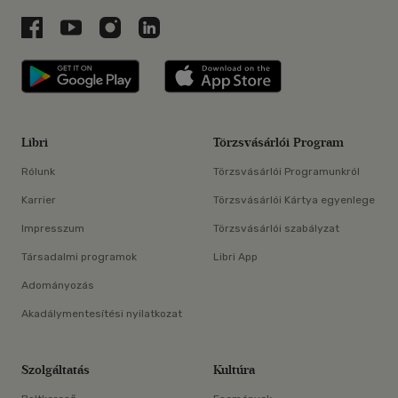
Libri a Facebookon
Libri a Youtube-on
Libri az Instagramon
Libri a LinkedInen
Libri applikáció Szerezd meg: Google P
Libri applikáció 
Libri
Törzsvásárlói Program
Rólunk
Törzsvásárlói Programunkról
Karrier
Törzsvásárlói Kártya egyenlege
Impresszum
Törzsvásárlói szabályzat
Társadalmi programok
Libri App
Adományozás
Akadálymentesítési nyilatkozat
Szolgáltatás
Kultúra