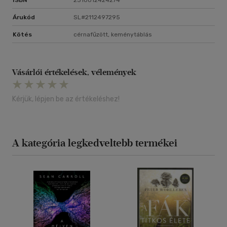
ISBN
2310012424274
Árukód
SL#2112497295
Kötés
cérnafűzött, keménytáblás
Vásárlói értékelések, vélemények
Kérjük, lépjen be az értékeléshez!
A kategória legkedveltebb termékei