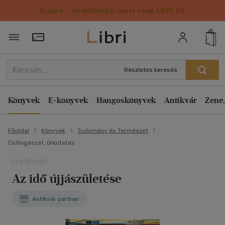
Kulacs / strandtáska most csak 1499 Ft!
Törzsvásárlói Kártya adatai
Részletes keresés
Könyvek
E-könyvek
Hangoskönyvek
Antikvár
Zene,
Főoldal
Könyvek
Tudomány és Természet
Csillagászat, űrkutatás
Lee Smolin
Az idő újjászületése
Antikvár partner