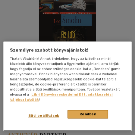
Személyre szabott könyvajánlatok!
Tisztelt Vásárlónk! Annak érdekében, hogy az ízléséhez minél
közelebb álló könyveket tudjunk a figyelmébe ajánlani, arra kérjük,
hogy fogadja el az ehhez szükséges cookie-kat a „Rendben” gomb
megnyomásával. Ennek hiányában weboldalunk csak a weboldal
használata szempontjából legszükségesebb cookie-kat telepíti a
böngészőjébe, de cookie-preferenciáit később is bármikor
módosíthatja a Süti beállítások menüpontban. További részletekért
olvassa el a
Libri Könyvkereskedelmi Kft. adatkezelési
Kívánságlistához adom
Megosztom
tájékoztatóját
!
Rendben
Süti beállítások
Akkord Kiadó
|
2014
|
cérnafűzött, keménytáblás
|
356 oldal