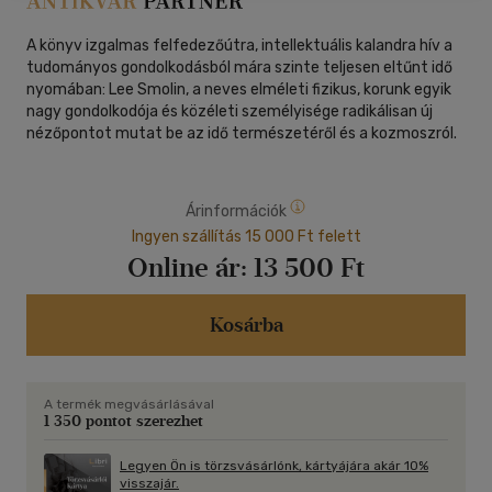
A könyv izgalmas felfedezőútra, intellektuális kalandra hív a
tudományos gondolkodásból mára szinte teljesen eltűnt idő
nyomában: Lee Smolin, a neves elméleti fizikus, korunk egyik
nagy gondolkodója és közéleti személyisége radikálisan új
nézőpontot mutat be az idő természetéről és a kozmoszról.
Árinformációk
Ingyen szállítás 15 000 Ft felett
Online ár:
13 500 Ft
Kosárba
A termék megvásárlásával
1 350 pontot szerezhet
Legyen Ön is törzsvásárlónk, kártyájára akár 10%
visszajár.