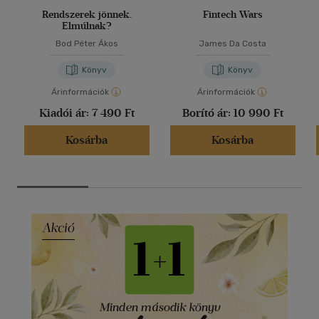
Rendszerek jönnek.
Fintech Wars
Elmúlnak?
Bod Péter Ákos
James Da Costa
Könyv
Könyv
Árinformációk
Árinformációk
Kiadói ár:
7 490 Ft
Borító ár:
10 990 Ft
Kosárba
Kosárba