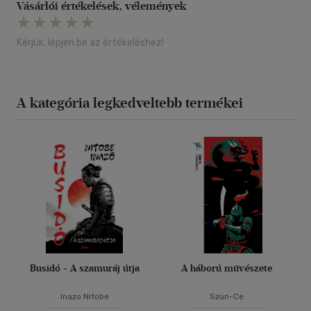
Vásárlói értékelések, vélemények
Kérjük, lépjen be az értékeléshez!
A kategória legkedveltebb termékei
Busidó - A szamuráj útja
A háború művészete
Inazo Nitobe
Szun-Ce