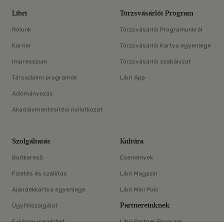
Libri
Törzsvásárlói Program
Rólunk
Törzsvásárlói Programunkról
Karrier
Törzsvásárlói Kártya egyenlege
Impresszum
Törzsvásárlói szabályzat
Társadalmi programok
Libri App
Adományozás
Akadálymentesítési nyilatkozat
Szolgáltatás
Kultúra
Boltkereső
Események
Fizetés és szállítás
Libri Magazin
Ajándékkártya egyenlege
Libri Mini Polc
Partnereinknek
Ügyfélszolgálat
E-könyv-segédlet
Libri Partner Program