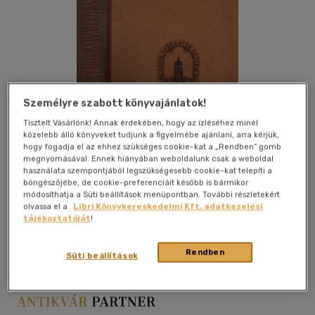
Személyre szabott könyvajánlatok!
Tisztelt Vásárlónk! Annak érdekében, hogy az ízléséhez minél
közelebb álló könyveket tudjunk a figyelmébe ajánlani, arra kérjük,
hogy fogadja el az ehhez szükséges cookie-kat a „Rendben” gomb
megnyomásával. Ennek hiányában weboldalunk csak a weboldal
használata szempontjából legszükségesebb cookie-kat telepíti a
böngészőjébe, de cookie-preferenciáit később is bármikor
módosíthatja a Süti beállítások menüpontban. További részletekért
olvassa el a
Libri Könyvkereskedelmi Kft. adatkezelési
Kívánságlistához adom
Megosztom
tájékoztatóját
!
Rendben
Süti beállítások
Globus Nyomdai Műintézet
|
1931
|
félvászon
|
419 oldal