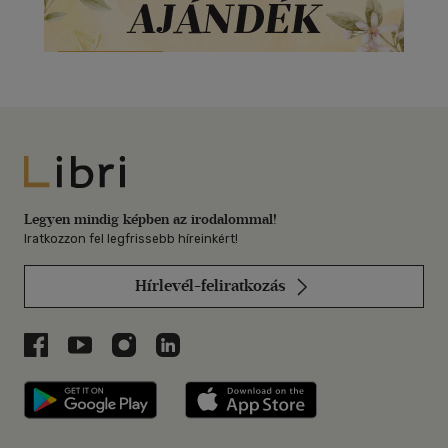
Libri
Legyen mindig képben az irodalommal!
Iratkozzon fel legfrissebb híreinkért!
Hírlevél-feliratkozás
Libri a Facebookon
Libri a Youtube-on
Libri az Instagramon
Libri a LinkedInen
Libri applikáció Szerezd meg: Google P
Libri applikáció 