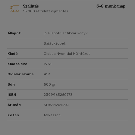
Szállítás
6-8 munkanap
15 000 Ft felett díjmentes
Állapot:
jó állapotú antikvár könyv
Saját képpel.
Kiadó
Globus Nyomdai Műintézet
Kiadás éve
1931
Oldalak száma:
419
Súly
500 gr
ISBN
2399963260773
Árukód
SL#2112011641
Kötés
félvászon