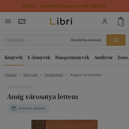
Kulacs / strandtáska most csak 1499 Ft!
Törzsvásárlói Kártya adatai
Részletes keresés
Könyvek
E-könyvek
Hangoskönyvek
Antikvár
Zene,
Főoldal
Könyvek
Történelem
Magyar történelem
György Endre
Amíg városatya lettem
Antikvár partner