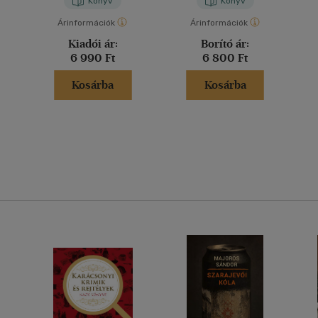
Könyv
Könyv
Árinformációk
Árinformációk
Kiadói ár:
Borító ár:
6 990 Ft
6 800 Ft
Kosárba
Kosárba