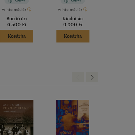
Könyv
Könyv
Kön
Árinformációk
Árinformációk
Árinformáci
Borító ár:
Kiadói ár:
Borító 
6 500 Ft
9 900 Ft
6 995 
Kosárba
Kosárba
Kosár
Hátra
Előre