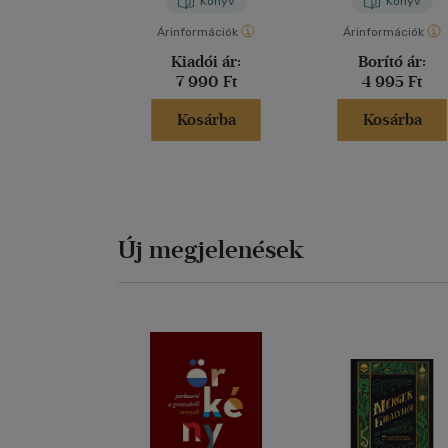
Könyv
Könyv
Árinformációk
Árinformációk
Kiadói ár:
Borító ár:
7 990 Ft
4 995 Ft
Kosárba
Kosárba
Új megjelenések