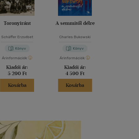
Toronyiránt
A semmitől délre
Szilánkok a p
Schäffer Erzsébet
Charles Bukowski
Telecsán J
Könyv
Könyv
Kön
Árinformációk
Árinformációk
Árinformáci
Kiadói ár:
Kiadói ár:
Kiadói 
5 290 Ft
4 590 Ft
3 890 
Kosárba
Kosárba
Kosár