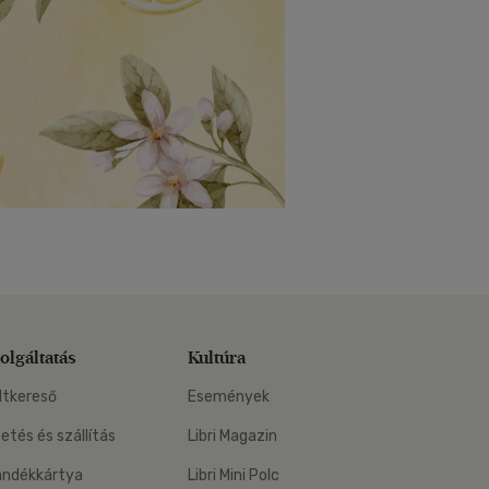
olgáltatás
Kultúra
ltkereső
Események
zetés és szállítás
Libri Magazin
ándékkártya
Libri Mini Polc