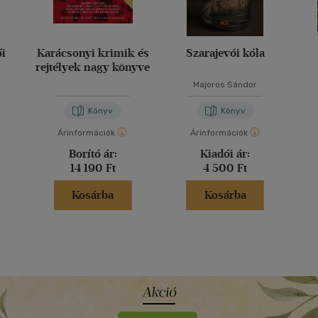
ői
Karácsonyi krimik és
Szarajevói kóla
rejtélyek nagy könyve
Majoros Sándor
Könyv
Könyv
Árinformációk
Árinformációk
Borító ár:
Kiadói ár:
14 190 Ft
4 500 Ft
Kosárba
Kosárba