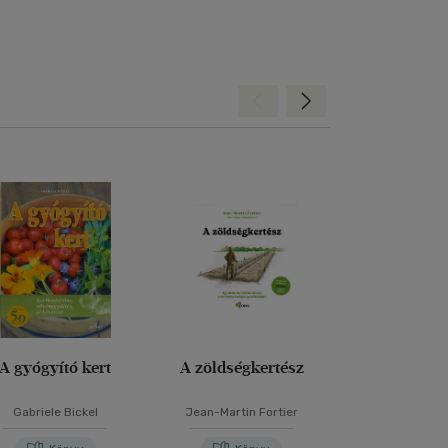
Hátra
Előre
Bolti és
A gyógyító kert
A zöldségkertész
50 kertépít
Gabriele Bickel
Jean-Martin Fortier
Simon Akeroyd
-