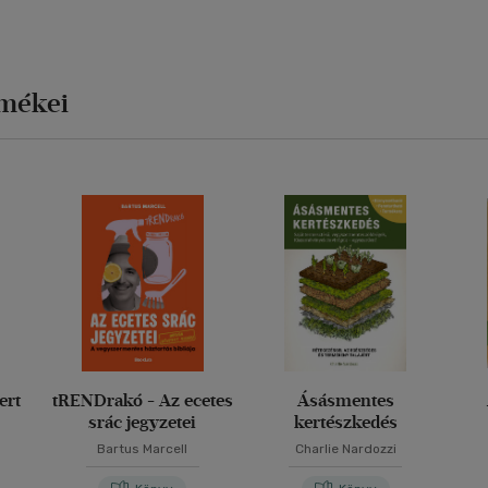
rmékei
ert
tRENDrakó - Az ecetes
Ásásmentes
srác jegyzetei
kertészkedés
Bartus Marcell
Charlie Nardozzi