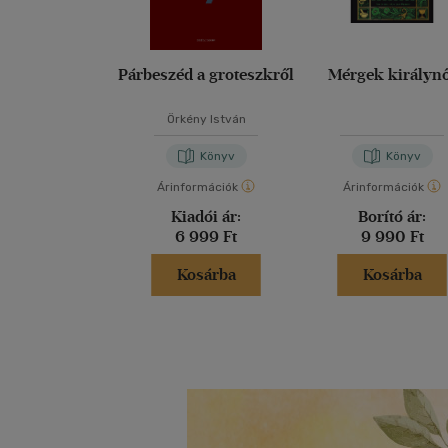
Párbeszéd a groteszkről
Mérgek királyn
Örkény István
Könyv
Könyv
Árinformációk
Árinformációk
Kiadói ár:
Borító ár:
6 999 Ft
9 990 Ft
Kosárba
Kosárba