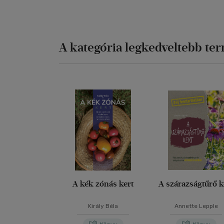
A kategória legkedveltebb te
A kék zónás kert
A szárazságtűrő k
Király Béla
Annette Lepple