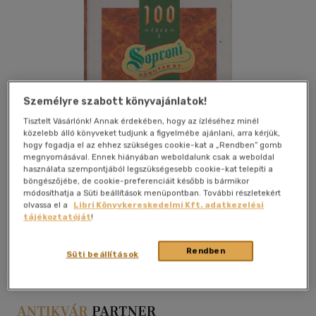
Személyre szabott könyvajánlatok!
Tisztelt Vásárlónk! Annak érdekében, hogy az ízléséhez minél
közelebb álló könyveket tudjunk a figyelmébe ajánlani, arra kérjük,
hogy fogadja el az ehhez szükséges cookie-kat a „Rendben” gomb
megnyomásával. Ennek hiányában weboldalunk csak a weboldal
használata szempontjából legszükségesebb cookie-kat telepíti a
böngészőjébe, de cookie-preferenciáit később is bármikor
módosíthatja a Süti beállítások menüpontban. További részletekért
olvassa el a
Libri Könyvkereskedelmi Kft. adatkezelési
tájékoztatóját
!
Kívánságlistához adom
Megosztom
Rendben
Süti beállítások
Ismeretlen
|
1995
|
karton
|
64 oldal