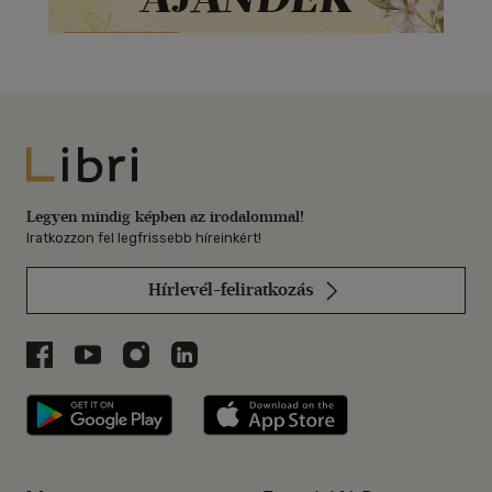
Libri
Legyen mindig képben az irodalommal!
Iratkozzon fel legfrissebb híreinkért!
Hírlevél-feliratkozás
Libri a Facebookon
Libri a Youtube-on
Libri az Instagramon
Libri a LinkedInen
Libri applikáció Szerezd meg: Google P
Libri applikáció 