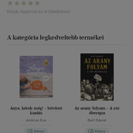
Kérjük, lépjen be az értékeléshez!
A kategória legkedveltebb termékei
Anya, kérek még! - bővített
Az arany folyam - A sör
kiadás
életrajza
Ambrus Éva
Bart Dániel
Könyv
Könyv