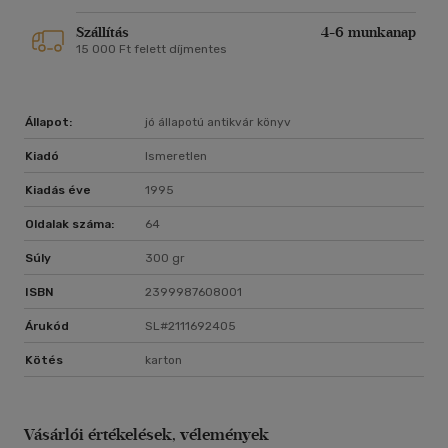
Szállítás
4-6 munkanap
15 000 Ft felett díjmentes
Állapot:
jó állapotú antikvár könyv
Kiadó
Ismeretlen
Kiadás éve
1995
Oldalak száma:
64
Súly
300 gr
ISBN
2399987608001
Árukód
SL#2111692405
Kötés
karton
Vásárlói értékelések, vélemények