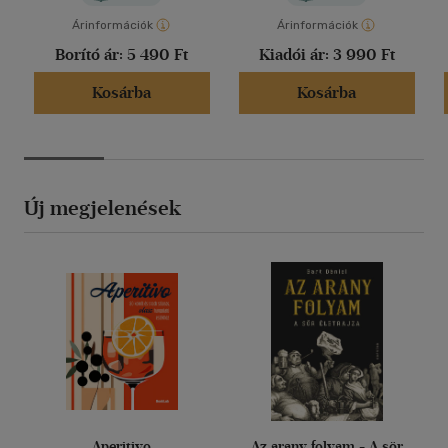
Árinformációk
Árinformációk
Borító ár:
5 490 Ft
Kiadói ár:
3 990 Ft
Kosárba
Kosárba
Új megjelenések
Aperitivo
Az arany folyam - A sör