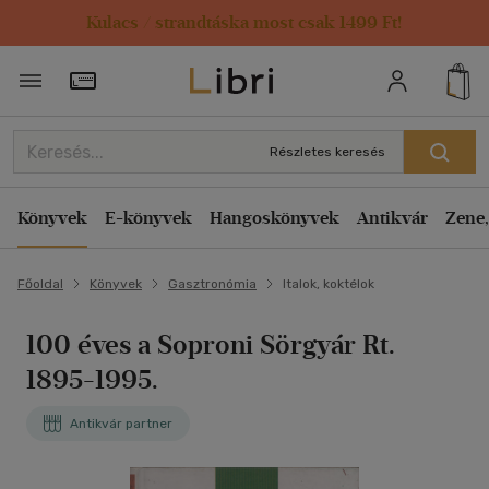
Kulacs / strandtáska most csak 1499 Ft!
Törzsvásárlói Kártya adatai
Részletes keresés
Könyvek
E-könyvek
Hangoskönyvek
Antikvár
Zene,
Főoldal
Könyvek
Gasztronómia
Italok, koktélok
100 éves a Soproni Sörgyár Rt.
1895-1995.
Antikvár partner