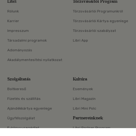
Libri
Törzsvásárlói Program
Rólunk
Törzsvásárlói Programunkról
Karrier
Törzsvásárlói Kártya egyenlege
Impresszum
Törzsvásárlói szabályzat
Társadalmi programok
Libri App
Adományozás
Akadálymentesítési nyilatkozat
Szolgáltatás
Kultúra
Boltkereső
Események
Fizetés és szállítás
Libri Magazin
Ajándékkártya egyenlege
Libri Mini Polc
Partnereinknek
Ügyfélszolgálat
E-könyv-segédlet
Libri Partner Program
×