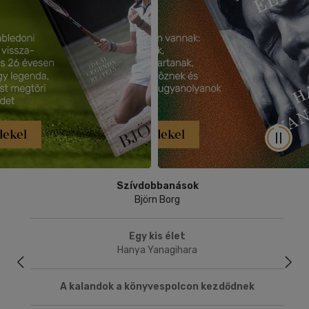
megáll
Autom
Szívdobbanások
Björn Borg
Egy kis élet
Hanya Yanagihara
A kalandok a könyvespolcon kezdődnek