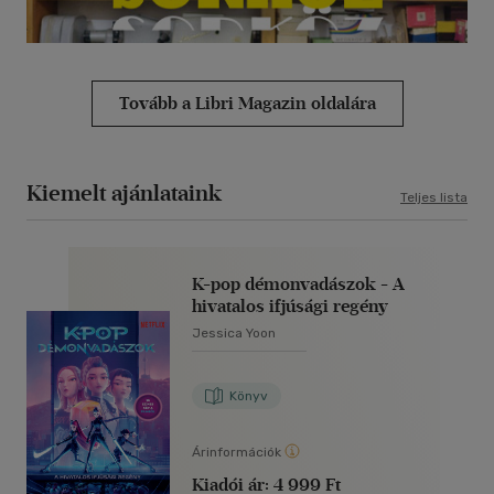
Tovább a Libri Magazin oldalára
Kiemelt ajánlataink
Teljes lista
K-pop démonvadászok - A
hivatalos ifjúsági regény
Jessica Yoon
Könyv
Árinformációk
Kiadói ár:
4 999 Ft