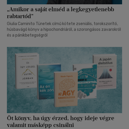
„Amikor a saját elméd a legkegyetlenebb
rabtartód”
Giulia Caminito Tünetek című kötete zseniális, torokszorító,
húsbavágó könyv a hipochondriáról, a szorongásos zavarokról
és a pánikbetegségről
Öt könyv, ha úgy érzed, hogy ideje végre
valamit másképp csinálni