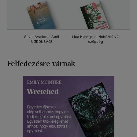
Silvia Avallone: Acél
Moa Herngren: Nehézsúlyú
Paulo C
ÚJDONSÁG!
szépség
ÚJDONSÁG!
Felfedezésre várnak