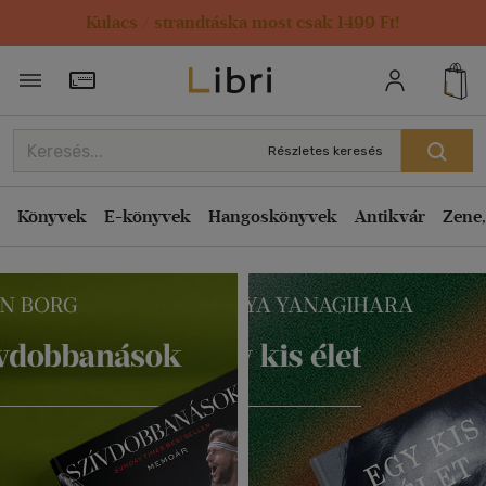
Kulacs / strandtáska most csak 1499 Ft!
Törzsvásárlói Kártya adatai
Részletes keresés
Könyvek
E-könyvek
Hangoskönyvek
Antikvár
Zene,