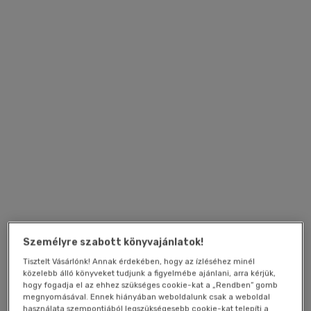
Személyre szabott könyvajánlatok!
Tisztelt Vásárlónk! Annak érdekében, hogy az ízléséhez minél
közelebb álló könyveket tudjunk a figyelmébe ajánlani, arra kérjük,
hogy fogadja el az ehhez szükséges cookie-kat a „Rendben” gomb
megnyomásával. Ennek hiányában weboldalunk csak a weboldal
használata szempontjából legszükségesebb cookie-kat telepíti a