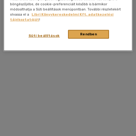
böngészőjébe, de cookie-preferenciáit később is bármikor
módosíthatja a Süti beállítások menüpontban. További részletekért
olvassa el a
Libri Könyvkereskedelmi Kft. adatkezelési
tájékoztatóját
!
Rendben
Süti beállítások