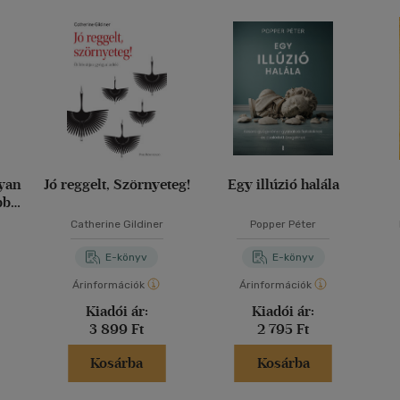
yan
Jó reggelt, Szörnyeteg!
Egy illúzió halála
bb
tékát
m
Catherine Gildiner
Popper Péter
E-könyv
E-könyv
Árinformációk
Árinformációk
Kiadói ár:
Kiadói ár:
3 899 Ft
2 795 Ft
Kosárba
Kosárba