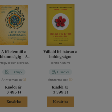
A félelemtől a
Vállald fel bátran a
Öröklődő tr
biztonságig - A
boldogságot
Felépülésem 
egküzdés útjai a
PTSD-b
Mogyorósy-Révész
Ichiro Kishimi
Stephanie
mesékben és a
Zsuzsanna
pszichológiában
E-könyv
E-könyv
E-kö
Árinformációk
Árinformációk
Árinformáci
Kiadói ár:
Kiadói ár:
Kiadói 
3 495 Ft
3 599 Ft
4 199 
Kosárba
Kosárba
Kosár