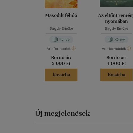
Második félidő
Az eltűnt remén
nyomában
Bagdy Emőke
Bagdy Emőke
Könyv
Könyv
Árinformációk
Árinformációk
Borító ár:
Borító ár:
3 990 Ft
4 000 Ft
Kosárba
Kosárba
Új megjelenések