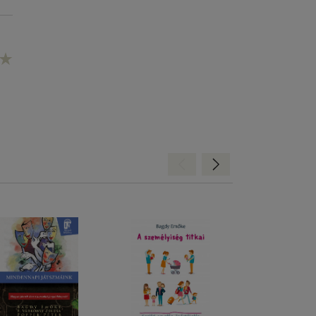
Hátra
Előre