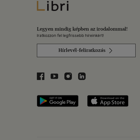
Libri
Legyen mindig képben az irodalommal!
Iratkozzon fel legfrissebb híreinkért!
Hírlevél-feliratkozás
Libri a Facebookon
Libri a Youtube-on
Libri az Instagramon
Libri a LinkedInen
Libri applikáció Szerezd m
Libri