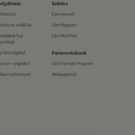
olgáltatás
Kultúra
ltkereső
Események
zetés és szállítás
Libri Magazin
ándékkártya
Libri Mini Polc
yenlege
Partnereinknek
yfélszolgálat
könyv-segédlet
Libri Partner Program
állási nyilatkozat
Médiaajánlat