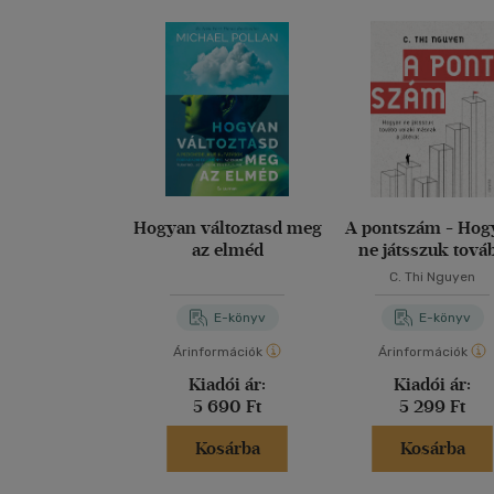
Hogyan változtasd meg
A pontszám - Hog
az elméd
ne játsszuk tová
valaki másnak a já
C. Thi Nguyen
E-könyv
E-könyv
Árinformációk
Árinformációk
Kiadói ár:
Kiadói ár:
5 690 Ft
5 299 Ft
Kosárba
Kosárba