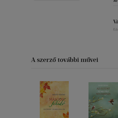
Á
ig
V
Ké
A szerző további művei