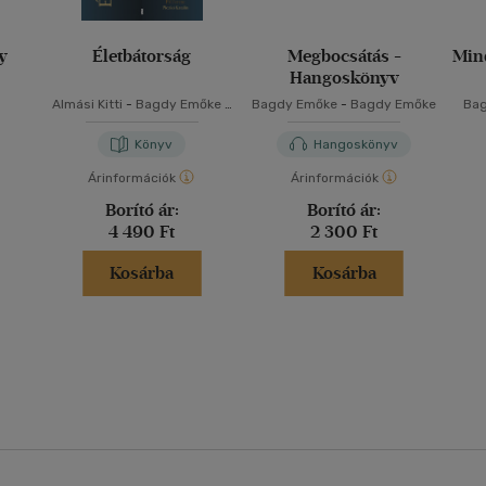
y
Életbátorság
Megbocsátás -
Min
Hangoskönyv
Almási Kitti
-
Bagdy Emőke
-
Bagdy Emőke
-
Bagdy Emőke
Ba
Dr. BUDA LÁSZLÓ
-
Kádár
Z
Annamária
-
Lukács Liza
-
Pál
Könyv
Hangoskönyv
Ferenc
-
Piczkó Katalin
Árinformációk
Árinformációk
Borító ár:
Borító ár:
4 490 Ft
2 300 Ft
Kosárba
Kosárba