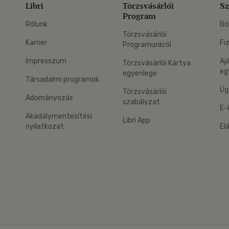
Libri
Törzsvásárlói
Sz
Program
Rólunk
Bo
Törzsvásárlói
Karrier
Fi
Programunkról
Impresszum
Aj
Törzsvásárlói Kártya
eg
egyenlege
Társadalmi programok
Üg
Törzsvásárlói
Adományozás
szabályzat
E-
Akadálymentesítési
Libri App
nyilatkozat
El
eg: Google Play
 applikáció Letölthető az App Store-ból