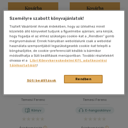
Kosárba
Kosárba
Személyre szabott könyvajánlatok!
Tisztelt Vásárlónk! Annak érdekében, hogy az ízléséhez minél
közelebb álló könyveket tudjunk a figyelmébe ajánlani, arra kérjük,
hogy fogadja el az ehhez szükséges cookie-kat a „Rendben” gomb
megnyomásával. Ennek hiányában weboldalunk csak a weboldal
használata szempontjából legszükségesebb cookie-kat telepíti a
böngészőjébe, de cookie-preferenciáit később is bármikor
módosíthatja a Süti beállítások menüpontban. További részletekért
olvassa el a
Libri Könyvkereskedelmi Kft. adatkezelési
tájékoztatóját
!
Rendben
Süti beállítások
Királyáldozat
49/49
Temesi Ferenc
Temesi Ferenc
Könyv
E-hangoskönyv