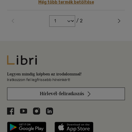
Még több termék betöltése
/ 2
Libri
Legyen mindig képben az irodalommal!
Iratkozzon fel legfrissebb híreinkért!
Hírlevél-feliratkozás
Libri a Facebookon
Libri a Youtube-on
Libri az Instagramon
Libri a LinkedInen
Libri applikáció Szerezd meg: Google P
Libri applikáció 