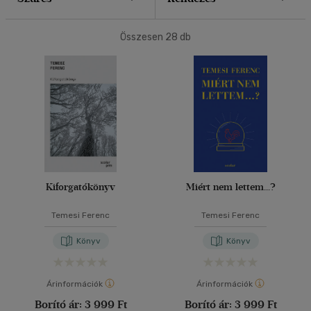
40 db / oldal
Összesen
28
db
Alkalmaz
Kiforgatókönyv
Miért nem lettem...?
Temesi Ferenc
Temesi Ferenc
Könyv
Könyv
Árinformációk
Árinformációk
Borító ár:
3 999 Ft
Borító ár:
3 999 Ft