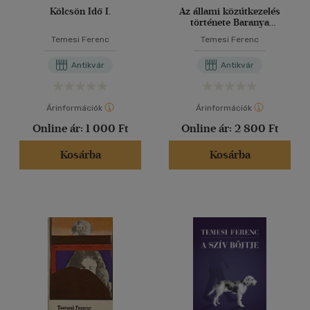
Kölcsön Idő I.
Az állami közútkezelés
története Baranya
megyében
Temesi Ferenc
Temesi Ferenc
Antikvár
Antikvár
Árinformációk
Árinformációk
Online ár:
1 000 Ft
Online ár:
2 800 Ft
Kosárba
Kosárba