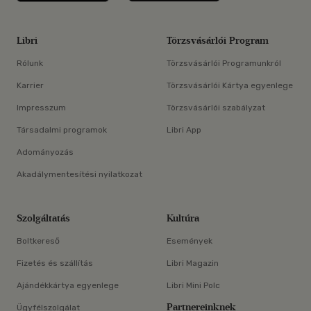
Libri
Törzsvásárlói Program
Rólunk
Törzsvásárlói Programunkról
Karrier
Törzsvásárlói Kártya egyenlege
Impresszum
Törzsvásárlói szabályzat
Társadalmi programok
Libri App
Adományozás
Akadálymentesítési nyilatkozat
Szolgáltatás
Kultúra
Boltkereső
Események
Fizetés és szállítás
Libri Magazin
Ajándékkártya egyenlege
Libri Mini Polc
Partnereinknek
Ügyfélszolgálat