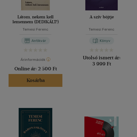
Látom, nekem kell
A szív böjtje
lemennem (DEDIKÁLT!)
Temesi Ferenc
Temesi Ferenc
Antikvár
Könyv
Utolsó ismert ár:
Árinformációk
3 999 Ft
Online ár:
2 500 Ft
Kosárba