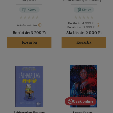
Inky Willis
Amanda Foody
-
Charlie Lynn
Herman
Könyv
Könyv
Borító ár:
4 999 Ft
Árinformációk
Korábbi ár:
2 999 Ft
Borító ár:
3 299 Ft
Akciós ár:
2 000 Ft
Kosárba
Kosárba
Csak online
Láthatatlan Emmie
Legendborn -