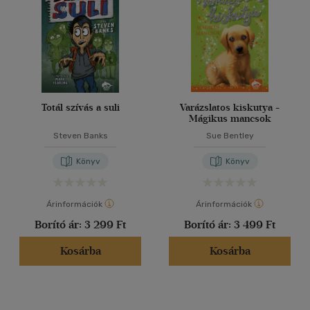
Totál szívás a suli
Varázslatos kiskutya -
Mágikus mancsok
Steven Banks
Sue Bentley
Könyv
Könyv
Árinformációk
Árinformációk
Borító ár:
3 299 Ft
Borító ár:
3 499 Ft
Kosárba
Kosárba