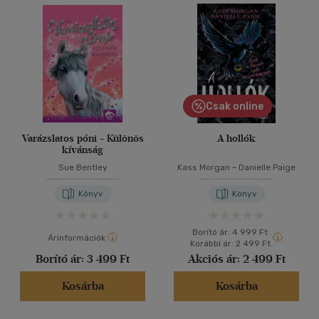
Csak online
Varázslatos póni - Különös
A hollók
kívánság
Sue Bentley
Kass Morgan
-
Danielle Paige
Könyv
Könyv
Borító ár:
4 999 Ft
Árinformációk
Korábbi ár:
2 499 Ft
Borító ár:
3 499 Ft
Akciós ár:
2 499 Ft
Kosárba
Kosárba