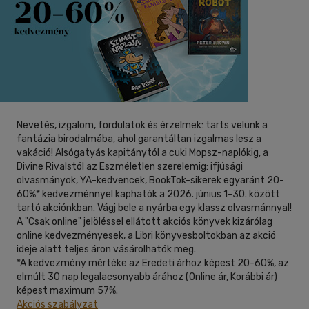
(164)
6 -10 év
(30)
40 db / oldal
10 - 14 év
(23)
14 - 18 év
(33)
Alkalmaz
mind
(78)
Gyermek és ifjúsági
(32)
Felnőtt
(14)
Nevetés, izgalom, fordulatok és érzelmek: tarts velünk a
fantázia birodalmába, ahol garantáltan izgalmas lesz a
vakáció! Alsógatyás kapitánytól a cuki Mopsz-naplókig, a
Nyelv szerint
Divine Rivalstól az Eszméletlen szerelemig: ifjúsági
olvasmányok, YA-kedvencek, BookTok-sikerek egyaránt 20-
Magyar
(216)
60%* kedvezménnyel kaphatók a 2026. június 1-30. között
tartó akciónkban. Vágj bele a nyárba egy klassz olvasmánnyal!
A "Csak online" jelöléssel ellátott akciós könyvek kizárólag
online kedvezményesek, a Libri könyvesboltokban az akció
Alkalmaz
ideje alatt teljes áron vásárolhatók meg.
*A kedvezmény mértéke az Eredeti árhoz képest 20-60%, az
elmúlt 30 nap legalacsonyabb árához (Online ár, Korábbi ár)
képest maximum 57%.
Akciós szabályzat