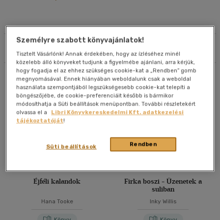
Személyre szabott könyvajánlatok!
Szűrés
Rendezés
Tisztelt Vásárlónk! Annak érdekében, hogy az ízléséhez minél
közelebb álló könyveket tudjunk a figyelmébe ajánlani, arra kérjük,
hogy fogadja el az ehhez szükséges cookie-kat a „Rendben” gomb
Összesen
216
db
megnyomásával. Ennek hiányában weboldalunk csak a weboldal
használata szempontjából legszükségesebb cookie-kat telepíti a
böngészőjébe, de cookie-preferenciáit később is bármikor
módosíthatja a Süti beállítások menüpontban. További részletekért
olvassa el a
Libri Könyvkereskedelmi Kft. adatkezelési
tájékoztatóját
!
Rendben
Süti beállítások
Éjféli kalandok
Firka boszi - Üzenetek a
suliban
Hana Tooke
Inky Willis
Könyv
Könyv