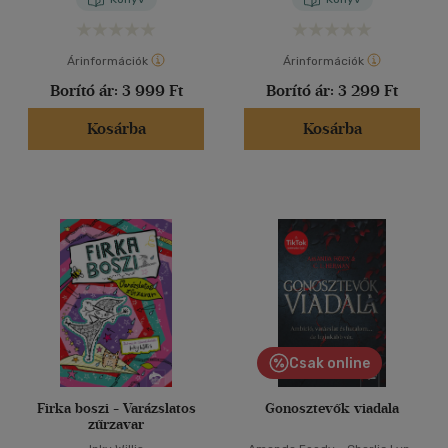
Árinformációk
Árinformációk
Borító ár:
3 999 Ft
Borító ár:
3 299 Ft
Kosárba
Kosárba
Csak online
Firka boszi - Varázslatos
Gonosztevők viadala
zűrzavar