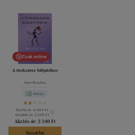
Csak online
A titokzatos bábjátékos
Alan Bradley
Könyv
Borító ár:
4 499 Ft
Korábbi ár:
2 249 Ft
Akciós ár:
2 249 Ft
Kosárba