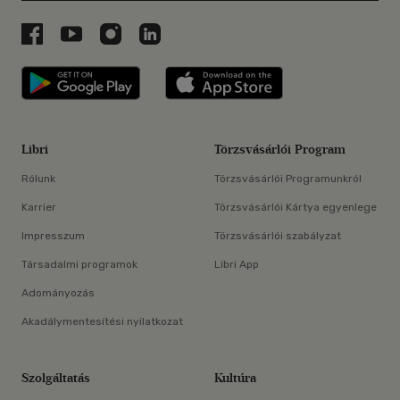
Libri a Facebookon
Libri a Youtube-on
Libri az Instagramon
Libri a LinkedInen
Libri applikáció Szerezd meg: Google P
Libri applikáció 
Libri
Törzsvásárlói Program
Rólunk
Törzsvásárlói Programunkról
Karrier
Törzsvásárlói Kártya egyenlege
Impresszum
Törzsvásárlói szabályzat
Társadalmi programok
Libri App
Adományozás
Akadálymentesítési nyilatkozat
Szolgáltatás
Kultúra