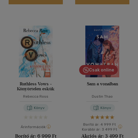
Csak online
Ruthless Vows -
Sam a vonalban
Könyörtelen eskük
Rebecca Ross
Dustin Thao
Könyv
Könyv
Borító ár:
4 999 Ft
Árinformációk
Korábbi ár:
3 499 Ft
Borító ár:
6 999 Ft
Akciós ár:
3 499 Ft