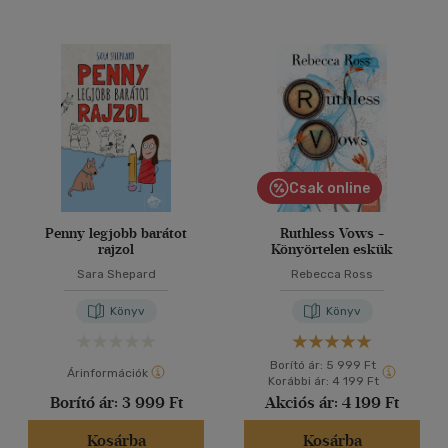
Csak online
Penny legjobb barátot
Ruthless Vows -
rajzol
Könyörtelen eskük
Sara Shepard
Rebecca Ross
Könyv
Könyv
Borító ár:
5 999 Ft
Árinformációk
Korábbi ár:
4 199 Ft
Borító ár:
3 999 Ft
Akciós ár:
4 199 Ft
Kosárba
Kosárba