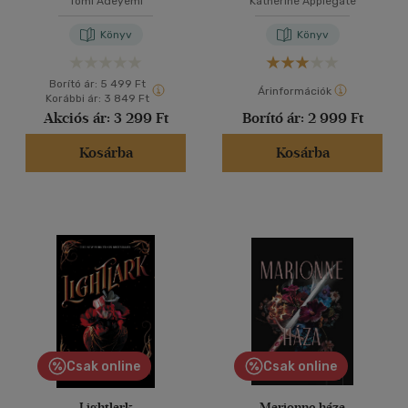
Tomi Adeyemi
Katherine Applegate
Könyv
Könyv
Borító ár:
5 499 Ft
Árinformációk
Korábbi ár:
3 849 Ft
Akciós ár:
3 299 Ft
Borító ár:
2 999 Ft
Kosárba
Kosárba
Csak online
Csak online
Lightlark
Marionne háza