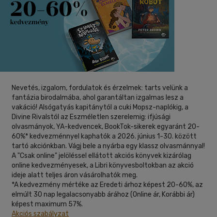
(164)
6 -10 év
(30)
40 db / oldal
10 - 14 év
(23)
14 - 18 év
(33)
Alkalmaz
mind
(78)
Gyermek és ifjúsági
(32)
Felnőtt
(14)
Nevetés, izgalom, fordulatok és érzelmek: tarts velünk a
fantázia birodalmába, ahol garantáltan izgalmas lesz a
vakáció! Alsógatyás kapitánytól a cuki Mopsz-naplókig, a
Nyelv szerint
Divine Rivalstól az Eszméletlen szerelemig: ifjúsági
olvasmányok, YA-kedvencek, BookTok-sikerek egyaránt 20-
Magyar
(216)
60%* kedvezménnyel kaphatók a 2026. június 1-30. között
tartó akciónkban. Vágj bele a nyárba egy klassz olvasmánnyal!
A "Csak online" jelöléssel ellátott akciós könyvek kizárólag
online kedvezményesek, a Libri könyvesboltokban az akció
Alkalmaz
ideje alatt teljes áron vásárolhatók meg.
*A kedvezmény mértéke az Eredeti árhoz képest 20-60%, az
elmúlt 30 nap legalacsonyabb árához (Online ár, Korábbi ár)
képest maximum 57%.
Akciós szabályzat