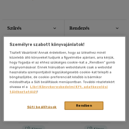
Szűrés
Rendezés
Összesen
216
db
Személyre szabott könyvajánlatok!
Tisztelt Vásárlónk! Annak érdekében, hogy az ízléséhez minél
közelebb álló könyveket tudjunk a figyelmébe ajánlani, arra kérjük,
hogy fogadja el az ehhez szükséges cookie-kat a „Rendben” gomb
megnyomásával. Ennek hiányában weboldalunk csak a weboldal
használata szempontjából legszükségesebb cookie-kat telepíti a
böngészőjébe, de cookie-preferenciáit később is bármikor
módosíthatja a Süti beállítások menüpontban. További részletekért
olvassa el a
Libri Könyvkereskedelmi Kft. adatkezelési
tájékoztatóját
!
Csak online
Rendben
High Hopes - Whitestone
Két lépés távolság (Filmes
Süti beállítások
Hospital
kiadás)
Ava Reed
Rachael Lippincott
Könyv
Könyv