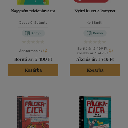
Nagynéni telefonhívásra
Nyírd ki ezt a könyvet
Jesse Q. Sutanto
Keri Smith
Könyv
Könyv
Borító ár:
2 499 Ft
Árinformációk
Korábbi ár:
1 749 Ft
Borító ár:
5 499 Ft
Akciós ár:
1 749 Ft
Kosárba
Kosárba