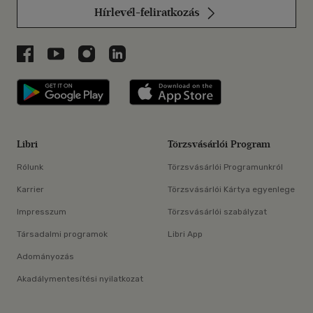
Hírlevél-feliratkozás
Libri a Facebookon
Libri a Youtube-on
Libri az Instagramon
Libri a LinkedInen
Libri applikáció Szerezd meg: Google P
Libri applikáció 
Libri
Törzsvásárlói Program
Rólunk
Törzsvásárlói Programunkról
Karrier
Törzsvásárlói Kártya egyenlege
Impresszum
Törzsvásárlói szabályzat
Társadalmi programok
Libri App
Adományozás
Akadálymentesítési nyilatkozat