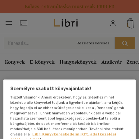
Kulacs / strandtáska most csak 1499 Ft!
Rendezés
Törzsvásárlói Kártya adatai
Rendezés
Kiadás éve szerint csökkenő
Részletes keresés
Kiadás éve szerint növekvő
Ár szerint csökkenő
Könyvek
E-könyvek
Hangoskönyvek
Antikvár
Zene,
Ár szerint növekvő
Zsigó György
Eladott darabszám szerint csökkenő
Személyre szabott könyvajánlatok!
Eladott darabszám szerint növekvő
Tisztelt Vásárlónk! Annak érdekében, hogy az ízléséhez minél
Cím szerint A-Z
közelebb álló könyveket tudjunk a figyelmébe ajánlani, arra kérjük,
Művei
hogy fogadja el az ehhez szükséges cookie-kat a „Rendben” gomb
Szerző szerint A-Z
megnyomásával. Ennek hiányában weboldalunk csak a weboldal
használata szempontjából legszükségesebb cookie-kat telepíti a
Szűrés
Rendezés
böngészőjébe, de cookie-preferenciáit később is bármikor
Megjelenítés
módosíthatja a Süti beállítások menüpontban. További részletekért
olvassa el a
Libri Könyvkereskedelmi Kft. adatkezelési
20 db / oldal