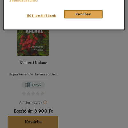
tájékoztatóját
!
Összesen
1
db
40 db / oldal
Rendben
Süti beállítások
Alkalmaz
Kiskerti kalauz
Bujna Ferenc
-
Havasréti Béla
-
Nagykutasi Viktor
-
Zsigó
György
Könyv
Árinformációk
Borító ár:
8 900 Ft
Kosárba