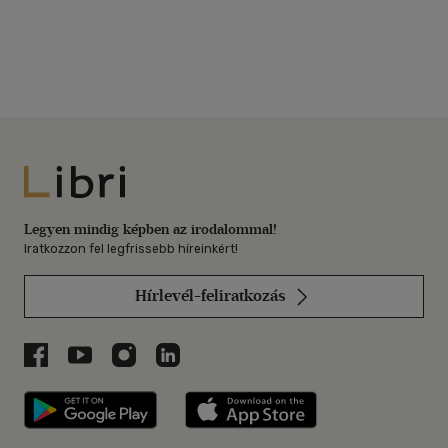
Libri
Legyen mindig képben az irodalommal!
Iratkozzon fel legfrissebb híreinkért!
Hírlevél-feliratkozás
Libri a Facebookon
Libri a Youtube-on
Libri az Instagramon
Libri a LinkedInen
Libri applikáció Szerezd meg: Google P
Libri applikáció 