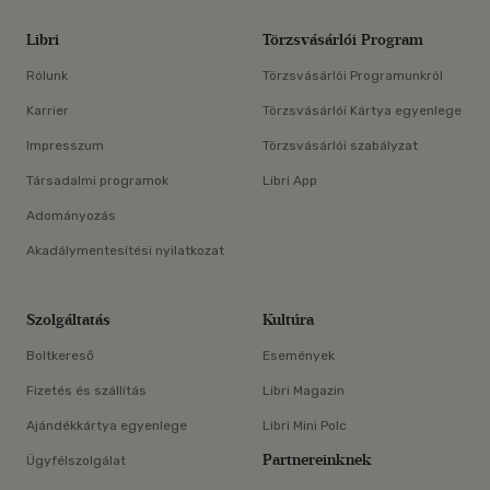
Libri
Törzsvásárlói Program
Rólunk
Törzsvásárlói Programunkról
Karrier
Törzsvásárlói Kártya egyenlege
Impresszum
Törzsvásárlói szabályzat
Társadalmi programok
Libri App
Adományozás
Akadálymentesítési nyilatkozat
Szolgáltatás
Kultúra
Boltkereső
Események
Fizetés és szállítás
Libri Magazin
Ajándékkártya egyenlege
Libri Mini Polc
Partnereinknek
Ügyfélszolgálat