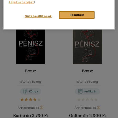
tájékoztatóját
!
40 db / oldal
Összesen
2
db
Rendben
Süti beállítások
Alkalmaz
Pénisz
Pénisz
Sturla Pilskog
Sturla Pilskog
Könyv
Antikvár
Árinformációk
Árinformációk
Borító ár:
3 790 Ft
Online ár:
2 900 Ft