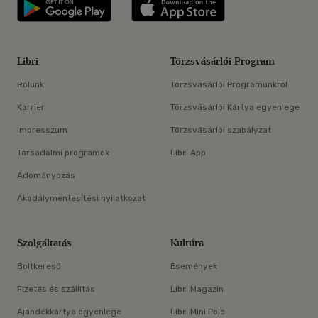
Libri applikáció Szerezd meg: Google P
Libri applikáció 
Libri
Törzsvásárlói Program
Rólunk
Törzsvásárlói Programunkról
Karrier
Törzsvásárlói Kártya egyenlege
Impresszum
Törzsvásárlói szabályzat
Társadalmi programok
Libri App
Adományozás
Akadálymentesítési nyilatkozat
Szolgáltatás
Kultúra
Boltkereső
Események
Fizetés és szállítás
Libri Magazin
Ajándékkártya egyenlege
Libri Mini Polc