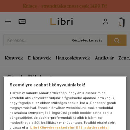
Kulacs / strandtáska most csak 1499 Ft!
Rendezés
Törzsvásárlói Kártya adatai
Rendezés
Kiadás éve szerint csökkenő
Részletes keresés
Kiadás éve szerint növekvő
Ár szerint csökkenő
Könyvek
E-könyvek
Hangoskönyvek
Antikvár
Zene,
Ár szerint növekvő
Sturla Pilskog
Eladott darabszám szerint csökkenő
Személyre szabott könyvajánlatok!
Eladott darabszám szerint növekvő
Tisztelt Vásárlónk! Annak érdekében, hogy az ízléséhez minél
Cím szerint A-Z
közelebb álló könyveket tudjunk a figyelmébe ajánlani, arra kérjük,
Művei
hogy fogadja el az ehhez szükséges cookie-kat a „Rendben” gomb
Szerző szerint A-Z
megnyomásával. Ennek hiányában weboldalunk csak a weboldal
használata szempontjából legszükségesebb cookie-kat telepíti a
Olvasói vélemények
böngészőjébe, de cookie-preferenciáit később is bármikor
Megjelenítés
módosíthatja a Süti beállítások menüpontban. További részletekért
olvassa el a
Libri Könyvkereskedelmi Kft. adatkezelési
Szűrés
Rendezés
20 db / oldal