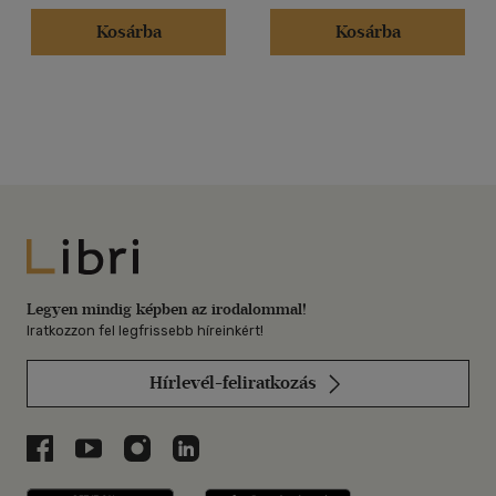
Kosárba
Kosárba
Libri
Legyen mindig képben az irodalommal!
Iratkozzon fel legfrissebb híreinkért!
Hírlevél-feliratkozás
Libri a Facebookon
Libri a Youtube-on
Libri az Instagramon
Libri a LinkedInen