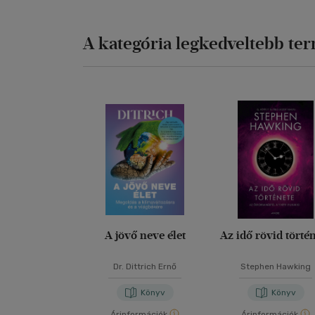
A kategória legkedveltebb te
A jövő neve élet
Az idő rövid törté
Dr. Dittrich Ernő
Stephen Hawking
Könyv
Könyv
Árinformációk
Árinformációk