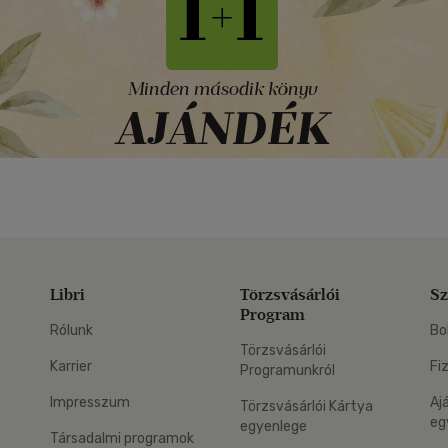
Libri
Törzsvásárlói
Sz
Program
Rólunk
Bo
Törzsvásárlói
Karrier
Fi
Programunkról
Impresszum
Aj
Törzsvásárlói Kártya
eg
egyenlege
Társadalmi programok