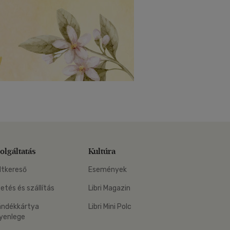
olgáltatás
Kultúra
ltkereső
Események
zetés és szállítás
Libri Magazin
ándékkártya
Libri Mini Polc
yenlege