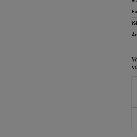
Il
Fo
IS
Á
V
v