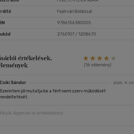
lusztráció
FEKETE-FEHÉR ÁBRA
rdító
Fejérvári Boldizsár
BN
9786156380005
rukód
2760107 / 1208670
ásárlói értékelések,
élemények
(16 vélemény)
Csiki Sándor
2025. 11. 09
Szerintem jól mutatja be a férfi nemi szerv működését
rendeltetését.
Kérjük, lépjen be az értékeléshez!