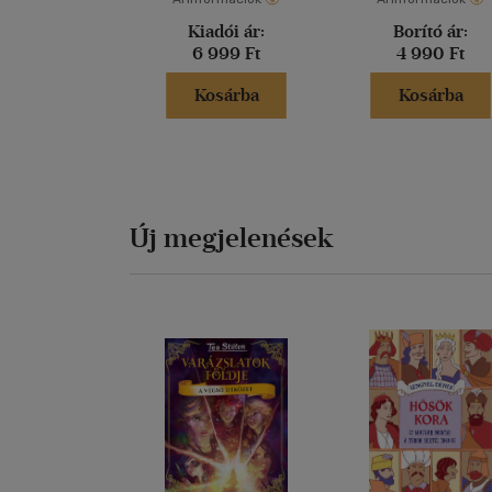
Kiadói ár:
Borító ár:
6 999 Ft
4 990 Ft
Kosárba
Kosárba
Új megjelenések