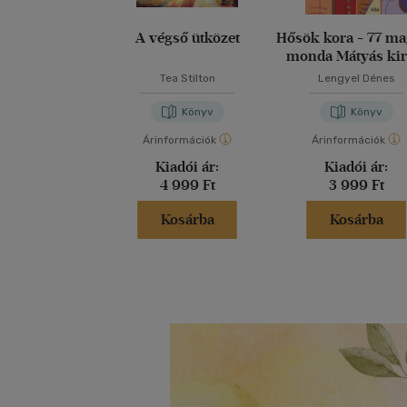
A végső ütközet
Hősök kora - 77 m
monda Mátyás kir
korától 1848-i
Tea Stilton
Lengyel Dénes
Könyv
Könyv
Árinformációk
Árinformációk
Kiadói ár:
Kiadói ár:
4 999 Ft
3 999 Ft
Kosárba
Kosárba