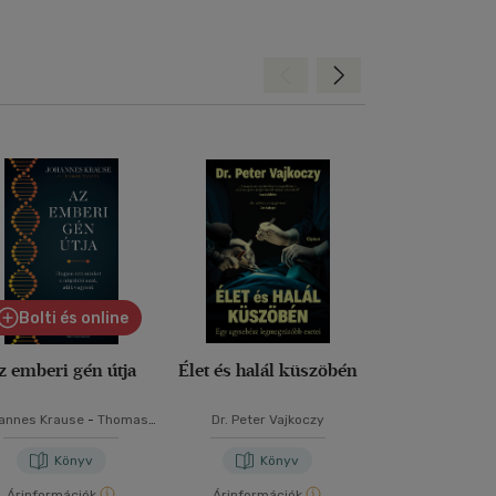
Hátra
Előre
Bolti és online
Bolti és
z emberi gén útja
Élet és halál küszöbén
Matemat
annes Krause
-
Thomas
Dr. Peter Vajkoczy
Obádovics J.
Trappe
Könyv
Könyv
Kön
Árinformációk
Árinformációk
Borító ár:
11 9