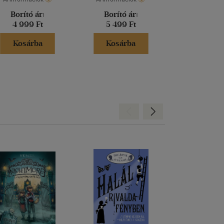
Borító ár:
Borító ár:
Akciós 
4 999 Ft
5 499 Ft
8 399 
Kosárba
Kosárba
Kosár
Hátra
Előre