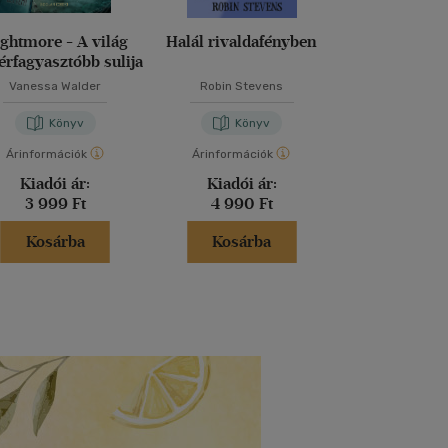
ghtmore - A világ
Halál rivaldafényben
Dragalád vi
érfagyasztóbb sulija
Vanessa Walder
Robin Stevens
M. Kácsor Z
Könyv
Könyv
Kön
Árinformációk
Árinformációk
Árinformáci
Kiadói ár:
Kiadói ár:
Kiadói 
3 999 Ft
4 990 Ft
5 299 
Kosárba
Kosárba
Kosár