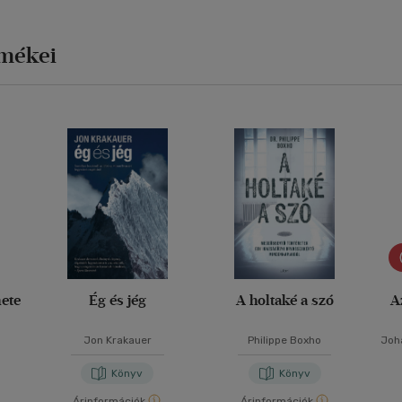
rmékei
nete
Ég és jég
A holtaké a szó
A
Jon Krakauer
Philippe Boxho
Joh
Könyv
Könyv
Árinformációk
Árinformációk