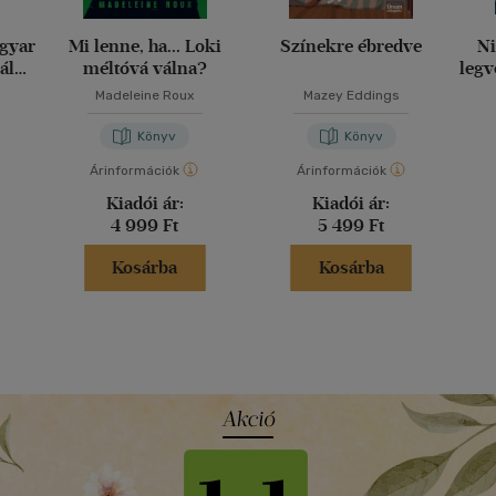
agyar
Mi lenne, ha... Loki
Színekre ébredve
Ni
ály
méltóvá válna?
legv
g
Madeleine Roux
Mazey Eddings
Könyv
Könyv
Árinformációk
Árinformációk
Kiadói ár:
Kiadói ár:
4 999 Ft
5 499 Ft
Kosárba
Kosárba