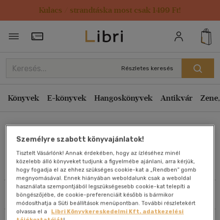
Kulacs / strandtáska most csak 1499 Ft!
Rendezés
Törzsvásárlói Kártya adatai
Rendezés
Kiadás éve szerint csökkenő
Részletes keresés
Kiadás éve szerint növekvő
Ár szerint csökkenő
Könyvek
E-könyvek
Hangoskönyvek
Antikvár
Zene,
Ár szerint növekvő
Stewart Lansley
Eladott darabszám szerint csökkenő
Személyre szabott könyvajánlatok!
Eladott darabszám szerint növekvő
Tisztelt Vásárlónk! Annak érdekében, hogy az ízléséhez minél
Cím szerint A-Z
közelebb álló könyveket tudjunk a figyelmébe ajánlani, arra kérjük,
Művei
hogy fogadja el az ehhez szükséges cookie-kat a „Rendben” gomb
Szerző szerint A-Z
megnyomásával. Ennek hiányában weboldalunk csak a weboldal
használata szempontjából legszükségesebb cookie-kat telepíti a
Szűrés
Rendezés
böngészőjébe, de cookie-preferenciáit később is bármikor
Megjelenítés
módosíthatja a Süti beállítások menüpontban. További részletekért
olvassa el a
Libri Könyvkereskedelmi Kft. adatkezelési
20 db / oldal
tájékoztatóját
!