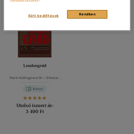
Összesen
1
db
40 db / oldal
Rendben
Süti beállítások
Alkalmaz
Londongrád
Mark Hollingsworth
-
Stewart
Lansley
Könyv
Utolsó ismert ár:
3 490 Ft