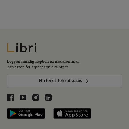
Libri
Legyen mindig képben az irodalommal!
Iratkozzon fel legfrissebb híreinkért!
Hírlevél-feliratkozás
Libri a Facebookon
Libri a Youtube-on
Libri az Instagramon
Libri a LinkedInen
Libri applikáció Szerezd meg: Google P
Libri applikáció 