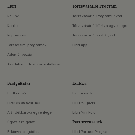
Libri
Törzsvásárlói Program
Rólunk
Törzsvásárlói Programunkról
Karrier
Törzsvásárlói Kártya egyenlege
Impresszum
Törzsvásárlói szabályzat
Társadalmi programok
Libri App
Adományozás
Akadálymentesítési nyilatkozat
Szolgáltatás
Kultúra
Boltkereső
Események
Fizetés és szállítás
Libri Magazin
Ajándékkártya egyenlege
Libri Mini Polc
Partnereinknek
Ügyfélszolgálat
E-könyv-segédlet
Libri Partner Program