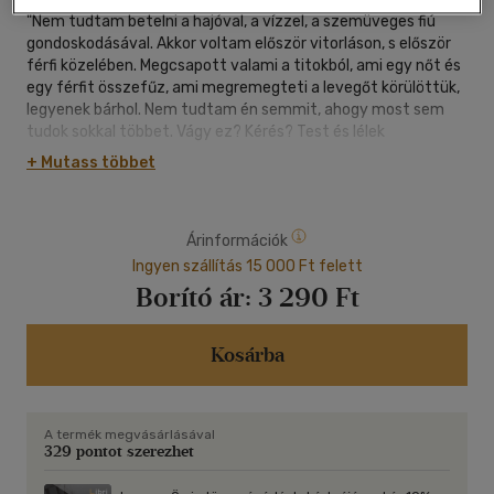
"Nem tudtam betelni a hajóval, a vízzel, a szemüveges fiú
gondoskodásával. Akkor voltam először vitorláson, s először
férfi közelében. Megcsapott valami a titokból, ami egy nőt és
egy férfit összefűz, ami megremegteti a levegőt körülöttük,
legyenek bárhol. Nem tudtam én semmit, ahogy most sem
tudok sokkal többet. Vágy ez? Kérés? Test és lélek
kíváncsisága? Kihajoltunk a víz fölé, aztán hanyatt
+ Mutass többet
feküdtünk, néztük a csillagokat. A karját a fejem alá
csúsztatta. Beleremegtem. Nem mertem beszélni, csak
odasúgtam.
Árinformációk
- Miért Sarkcsillag a hajó neve?"
Ingyen szállítás 15 000 Ft felett
Rejtőzködő, mégis kitárulkozó "mesék" fűzére Schäffer
Borító ár:
3 290 Ft
Erzsébet tizedik kötete. Egy öreg szőlő, vonatkupék, vizek
partja fogja keretbe vallomásos történeteit, melyekben most
is az a bizalomból építkező csöndes, kíváncsian szemlélődő
Kosárba
derű van jelen, ami könyveit oly sokak számára napi
olvasmánnyá teszi.
A termék megvásárlásával
329 pontot szerezhet