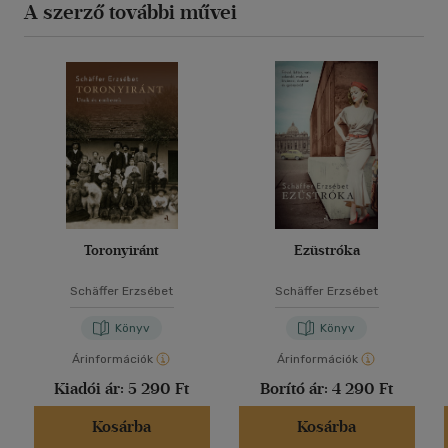
A szerző további művei
Toronyiránt
Ezüstróka
Schäffer Erzsébet
Schäffer Erzsébet
Könyv
Könyv
Árinformációk
Árinformációk
Kiadói ár:
5 290 Ft
Borító ár:
4 290 Ft
Kosárba
Kosárba