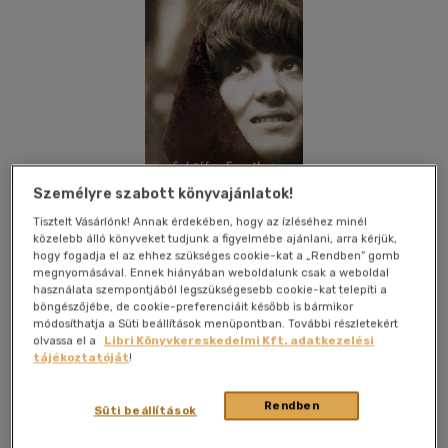
Személyre szabott könyvajánlatok!
Tisztelt Vásárlónk! Annak érdekében, hogy az ízléséhez minél
közelebb álló könyveket tudjunk a figyelmébe ajánlani, arra kérjük,
hogy fogadja el az ehhez szükséges cookie-kat a „Rendben” gomb
megnyomásával. Ennek hiányában weboldalunk csak a weboldal
használata szempontjából legszükségesebb cookie-kat telepíti a
böngészőjébe, de cookie-preferenciáit később is bármikor
módosíthatja a Süti beállítások menüpontban. További részletekért
Kívánságlistához adom
Megosztom
olvassa el a
Libri Könyvkereskedelmi Kft. adatkezelési
tájékoztatóját
!
Central Könyvek
|
2023
|
magyar nyelvű
|
füles, kartonált
|
Rendben
Süti beállítások
231 oldal