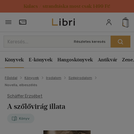
Kulacs / strandtáska most csak 1499 Ft!
Törzsvásárlói Kártya adatai
Részletes keresés
Könyvek
E-könyvek
Hangoskönyvek
Antikvár
Zene,
Főoldal
Könyvek
Irodalom
Szépirodalom
Novella, elbeszélés
Schäffer Erzsébet
A szőlővirág illata
Könyv