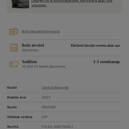
Legyen Ön is törzsvásárlónk, kártyájára akár 10%
visszajár.
Bolti készletinformáció
Bolti átvétel
Elérhető készlet esetén akár ma
díjmentes
Szállítás
1-3 munkanap
15 000 Ft felett díjmentes
Kiadó
Central Könyvek
Kiadás éve
2023
Nyelv
MAGYAR
Oldalak száma:
231
Borító
FÜLES, KARTONÁLT