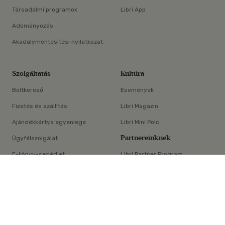
Társadalmi programok
Libri App
Adományozás
Akadálymentesítési nyilatkozat
Szolgáltatás
Kultúra
Boltkereső
Események
Fizetés és szállítás
Libri Magazin
Ajándékkártya egyenlege
Libri Mini Polc
Partnereinknek
Ügyfélszolgálat
E-könyv-segédlet
Libri Partner Program
×
Elállási nyilatkozat
Médiaajánlat
ÁSZF
Adatvédelem
Oldaltérkép
Süti beállítások