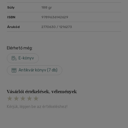
Súly
188 gr
ISBN
9789636142629
Árukód
2770630 / 1216273
Elérhető még:
E-könyv
Antikvár könyv (7 db)
Vásárlói értékelések, vélemények
Kérjük, lépjen be az értékeléshez!