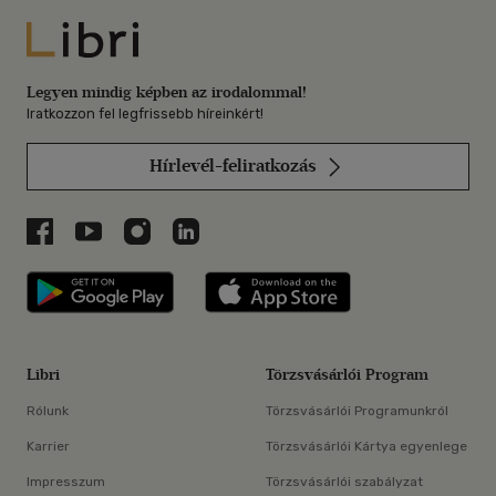
Libri
Legyen mindig képben az irodalommal!
Iratkozzon fel legfrissebb híreinkért!
Hírlevél-feliratkozás
Libri a Facebookon
Libri a Youtube-on
Libri az Instagramon
Libri a LinkedInen
Libri applikáció Szerezd meg: Google P
Libri applikáció 
Libri
Törzsvásárlói Program
Rólunk
Törzsvásárlói Programunkról
Karrier
Törzsvásárlói Kártya egyenlege
Impresszum
Törzsvásárlói szabályzat