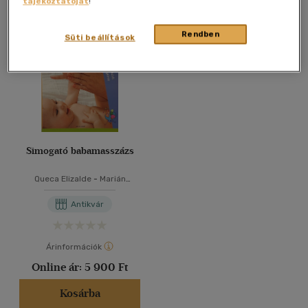
tájékoztatóját
!
Összesen
1
db
40 db / oldal
Rendben
Süti beállítások
Alkalmaz
Simogató babamasszázs
Queca Elizalde
-
Marián
Sánchez
-
Mercé Simón
Antikvár
Árinformációk
Online ár:
5 900 Ft
Kosárba