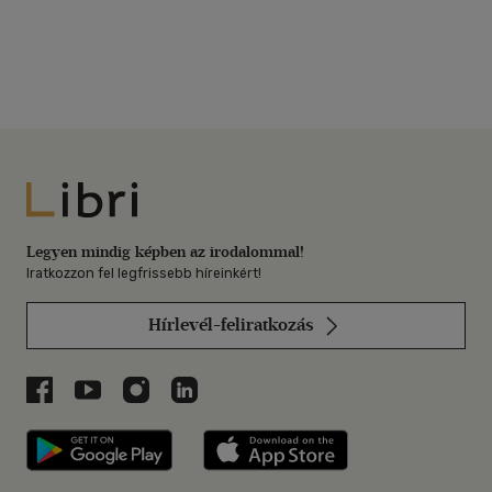
Libri
Legyen mindig képben az irodalommal!
Iratkozzon fel legfrissebb híreinkért!
Hírlevél-feliratkozás
Libri a Facebookon
Libri a Youtube-on
Libri az Instagramon
Libri a LinkedInen
Libri applikáció Szerezd meg: Google P
Libri applikáció 