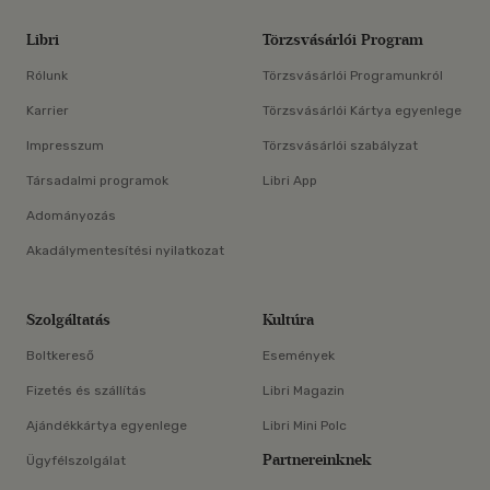
Libri
Törzsvásárlói Program
Rólunk
Törzsvásárlói Programunkról
Karrier
Törzsvásárlói Kártya egyenlege
Impresszum
Törzsvásárlói szabályzat
Társadalmi programok
Libri App
Adományozás
Akadálymentesítési nyilatkozat
Szolgáltatás
Kultúra
Boltkereső
Események
Fizetés és szállítás
Libri Magazin
Ajándékkártya egyenlege
Libri Mini Polc
Partnereinknek
Ügyfélszolgálat