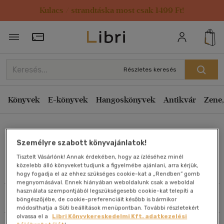
Kulacs / strandtáska most csak 1499 Ft!
Rendezés
Törzsvásárlói Kártya adatai
Rendezés
Kiadás éve szerint csökkenő
Részletes keresés
Kiadás éve szerint növekvő
Ár szerint csökkenő
Könyvek
E-könyvek
Hangoskönyvek
Antikvár
Zene,
Ár szerint növekvő
Queca Elizalde
Eladott darabszám szerint csökkenő
Személyre szabott könyvajánlatok!
Eladott darabszám szerint növekvő
Tisztelt Vásárlónk! Annak érdekében, hogy az ízléséhez minél
Cím szerint A-Z
közelebb álló könyveket tudjunk a figyelmébe ajánlani, arra kérjük,
Művei
hogy fogadja el az ehhez szükséges cookie-kat a „Rendben” gomb
Szerző szerint A-Z
megnyomásával. Ennek hiányában weboldalunk csak a weboldal
használata szempontjából legszükségesebb cookie-kat telepíti a
Szűrés
Rendezés
böngészőjébe, de cookie-preferenciáit később is bármikor
Megjelenítés
módosíthatja a Süti beállítások menüpontban. További részletekért
olvassa el a
Libri Könyvkereskedelmi Kft. adatkezelési
20 db / oldal