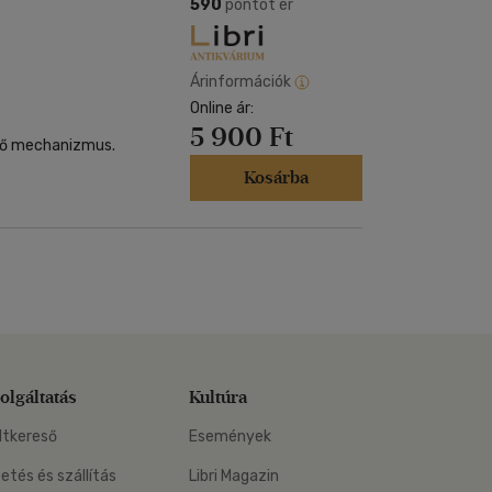
Kártya
590
pontot ér
Vallás, mitológia
m
Képeslap
és Természet
yv
Naptár
Árinformációk
k
Online ár:
Papír, írószer
5 900 Ft
ok
elő mechanizmus.
Kosárba
olgáltatás
Kultúra
ltkereső
Események
zetés és szállítás
Libri Magazin