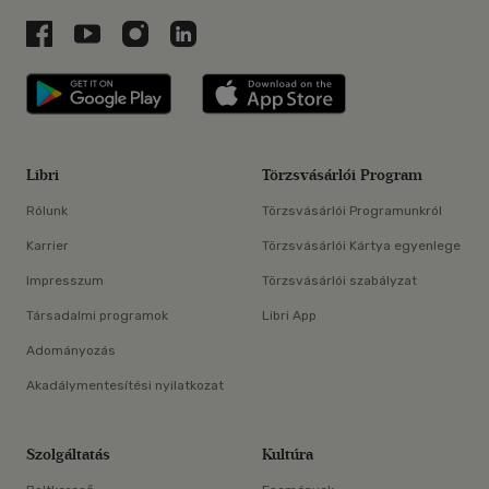
Libri a Facebookon
Libri a Youtube-on
Libri az Instagramon
Libri a LinkedInen
Libri applikáció Szerezd meg: Google P
Libri applikáció 
Libri
Törzsvásárlói Program
Rólunk
Törzsvásárlói Programunkról
Karrier
Törzsvásárlói Kártya egyenlege
Impresszum
Törzsvásárlói szabályzat
Társadalmi programok
Libri App
Adományozás
Akadálymentesítési nyilatkozat
Szolgáltatás
Kultúra