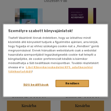
Összesen
9
db
40 db / oldal
Alkalmaz
Személyre szabott könyvajánlatok!
Tisztelt Vásárlónk! Annak érdekében, hogy az ízléséhez minél
közelebb álló könyveket tudjunk a figyelmébe ajánlani, arra kérjük,
hogy fogadja el az ehhez szükséges cookie-kat a „Rendben” gomb
megnyomásával. Ennek hiányában weboldalunk csak a weboldal
Hermeneutika
Merre tart az egyház?
használata szempontjából legszükségesebb cookie-kat telepíti a
böngészőjébe, de cookie-preferenciáit később is bármikor
módosíthatja a Süti beállítások menüpontban. További részletekért
Patsch Ferenc SJ
Patsch Ferenc SJ
olvassa el a
Libri Könyvkereskedelmi Kft. adatkezelési
tájékoztatóját
!
Könyv
Könyv
Rendben
Süti beállítások
Árinformációk
Árinformációk
Borító ár:
3 900 Ft
Borító ár:
4 300 Ft
Kosárba
Kosárba