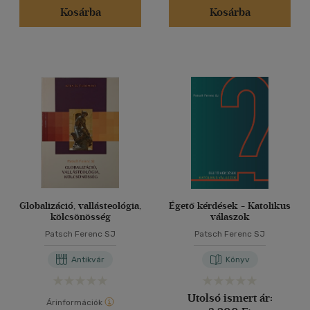
Kosárba
Kosárba
Globalizáció, vallásteológia,
Égető kérdések - Katolikus
kölcsönösség
válaszok
Patsch Ferenc SJ
Patsch Ferenc SJ
Antikvár
Könyv
Utolsó ismert ár:
Árinformációk