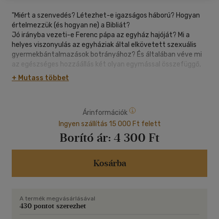
"Miért a szenvedés? Létezhet-e igazságos háború? Hogyan
értelmezzük (és hogyan ne) a Bibliát?
Jó irányba vezeti-e Ferenc pápa az egyház hajóját? Mi a
helyes viszonyulás az egyháziak által elkövetett szexuális
gyermekbántalmazások botrányához? És általában véve mi
az egészséges hozzáállás két olyan egymással összefüggő,
bár ellentétes jelenséghez, mint az elvallástalanodás
+ Mutass többet
(szekularizáció) és a "keményvonalas" vallásosság
(fundamentalizmus)?
Árinformációk
Természetesen nincs ember, aki a fentiekre képes volna
megbízható választ adni. Lehatárolt és történelmi
Ingyen szállítás 15 000 Ft felett
nézőpontunk legfeljebb csak az igényes útkeresést teszi
Borító ár:
4 300 Ft
lehetővé. Magabiztos válaszok helyett be kell érnünk a
keresés méltóságával. Patsch Ferenc SJ új könyvének a célja
ezért a vitaindítás, sőt olykor a provokáció. Az írás során a
Kosárba
szerző olyan felnőtt és autonóm embereket tartott szem
előtt, akik tájékozódni igyekeznek összetett és többértelmű
világunkban - és alkalmasint az iránymutatást sem veszik
A termék megvásárlásával
rossz néven.
430 pontot szerezhet
"