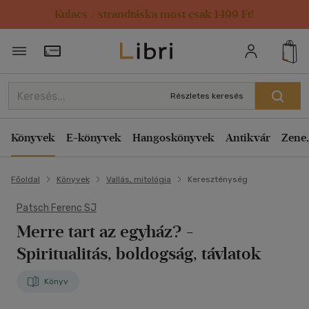
Kulacs / strandtáska most csak 1499 Ft!
Törzsvásárlói Kártya adatai
Részletes keresés
Könyvek
E-könyvek
Hangoskönyvek
Antikvár
Zene,
Főoldal
Könyvek
Vallás, mitológia
Kereszténység
Patsch Ferenc SJ
Merre tart az egyház?
-
Spiritualitás, boldogság, távlatok
Könyv