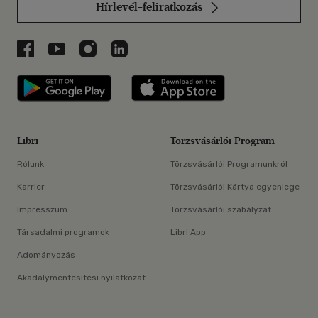
Hírlevél-feliratkozás
Libri a Facebookon
Libri a Youtube-on
Libri az Instagramon
Libri a LinkedInen
Libri applikáció Szerezd meg: Google P
Libri applikáció 
Libri
Törzsvásárlói Program
Rólunk
Törzsvásárlói Programunkról
Karrier
Törzsvásárlói Kártya egyenlege
Impresszum
Törzsvásárlói szabályzat
Társadalmi programok
Libri App
Adományozás
Akadálymentesítési nyilatkozat