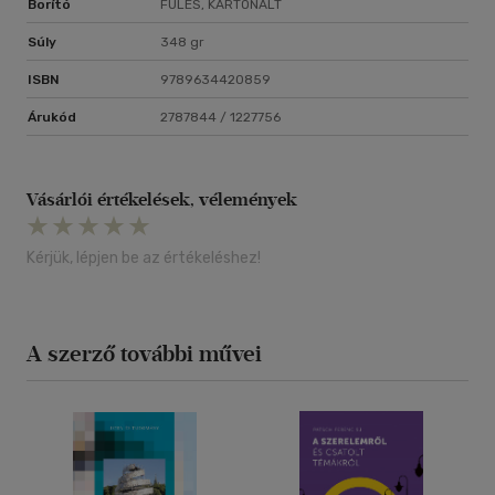
Borító
FÜLES, KARTONÁLT
Súly
348 gr
ISBN
9789634420859
Árukód
2787844 / 1227756
Vásárlói értékelések, vélemények
Kérjük, lépjen be az értékeléshez!
A szerző további művei