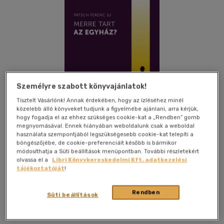
Személyre szabott könyvajánlatok!
Tisztelt Vásárlónk! Annak érdekében, hogy az ízléséhez minél
közelebb álló könyveket tudjunk a figyelmébe ajánlani, arra kérjük,
hogy fogadja el az ehhez szükséges cookie-kat a „Rendben” gomb
megnyomásával. Ennek hiányában weboldalunk csak a weboldal
használata szempontjából legszükségesebb cookie-kat telepíti a
böngészőjébe, de cookie-preferenciáit később is bármikor
módosíthatja a Süti beállítások menüpontban. További részletekért
olvassa el a
Libri Könyvkereskedelmi Kft. adatkezelési
tájékoztatóját
!
Kívánságlistához adom
Megosztom
Rendben
Süti beállítások
Jezsuita Kiadó
|
2024
|
magyar nyelvű
|
füles, kartonált
|
326 oldal