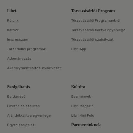
Libri
Törzsvásárlói Program
Rólunk
Törzsvásárlói Programunkról
Karrier
Törzsvásárlói Kártya egyenlege
Impresszum
Törzsvásárlói szabályzat
Társadalmi programok
Libri App
Adományozás
Akadálymentesítési nyilatkozat
Szolgáltatás
Kultúra
Boltkereső
Események
Fizetés és szállítás
Libri Magazin
Ajándékkártya egyenlege
Libri Mini Polc
Partnereinknek
Ügyfélszolgálat