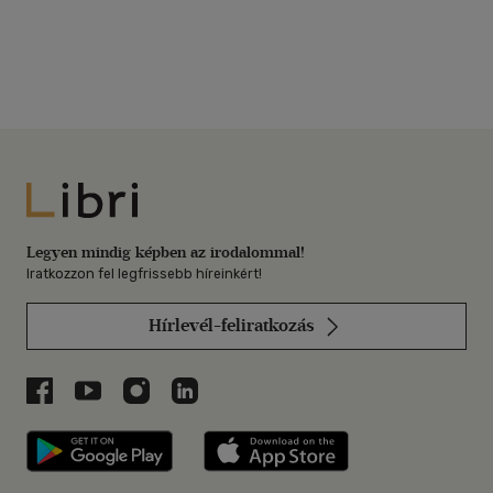
Libri
Legyen mindig képben az irodalommal!
Iratkozzon fel legfrissebb híreinkért!
Hírlevél-feliratkozás
Libri a Facebookon
Libri a Youtube-on
Libri az Instagramon
Libri a LinkedInen
Libri applikáció Szerezd meg: Google P
Libri applikáció 