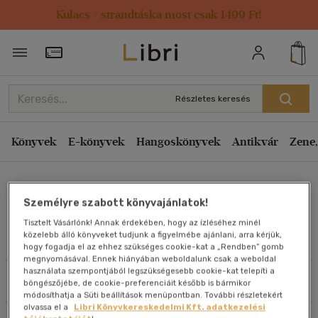
Kulacs / strandtáska most csak 1499 Ft!
Rendezés
Törzsvásárlói Kártya adatai
Rendezés
Kiadás éve szerint csökkenő
Részletes keresés
Kiadás éve szerint növekvő
Ár szerint csökkenő
Könyvek
E-könyvek
Hangoskönyvek
Antikvár
Zene,
Ár szerint növekvő
Mészáros Balázs
Eladott darabszám szerint csökkenő
Személyre szabott könyvajánlatok!
Eladott darabszám szerint növekvő
Tisztelt Vásárlónk! Annak érdekében, hogy az ízléséhez minél
Cím szerint A-Z
közelebb álló könyveket tudjunk a figyelmébe ajánlani, arra kérjük,
Művei
hogy fogadja el az ehhez szükséges cookie-kat a „Rendben” gomb
Szerző szerint A-Z
megnyomásával. Ennek hiányában weboldalunk csak a weboldal
használata szempontjából legszükségesebb cookie-kat telepíti a
Szűrés
Rendezés
böngészőjébe, de cookie-preferenciáit később is bármikor
Megjelenítés
módosíthatja a Süti beállítások menüpontban. További részletekért
olvassa el a
Libri Könyvkereskedelmi Kft. adatkezelési
20 db / oldal