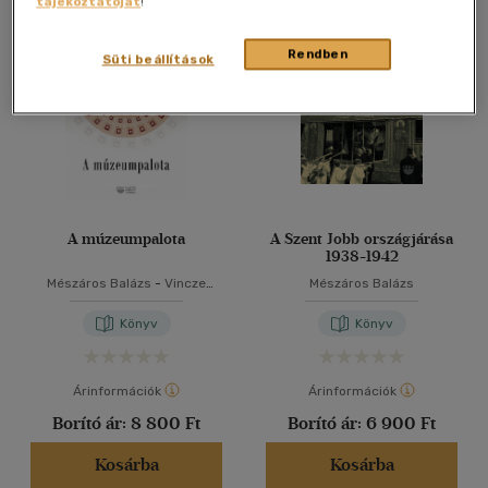
tájékoztatóját
!
Összesen
2
db
40 db / oldal
Rendben
Süti beállítások
Alkalmaz
A múzeumpalota
A Szent Jobb országjárása
1938-1942
Mészáros Balázs
-
Vincze
Mészáros Balázs
Judit
Könyv
Könyv
Árinformációk
Árinformációk
Borító ár:
8 800 Ft
Borító ár:
6 900 Ft
Kosárba
Kosárba