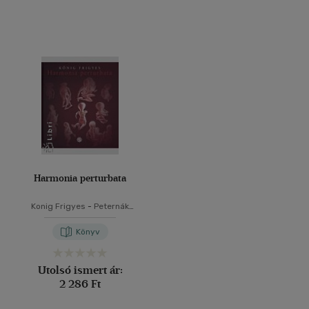
Harmonia perturbata
Konig Frigyes
-
Peternák
Miklós
-
Szél Ágoston
-
Vincze
Judit
Könyv
Utolsó ismert ár:
2 286 Ft