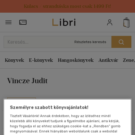
Kulacs / strandtáska most csak 1499 Ft!
Rendezés
Törzsvásárlói Kártya adatai
Rendezés
Kiadás éve szerint csökkenő
Részletes keresés
Kiadás éve szerint növekvő
Ár szerint csökkenő
Könyvek
E-könyvek
Hangoskönyvek
Antikvár
Zene,
Ár szerint növekvő
Vincze Judit
Eladott darabszám szerint csökkenő
Eladott darabszám szerint növekvő
Cím szerint A-Z
Művei
Személyre szabott könyvajánlatok!
Szerző szerint A-Z
Tisztelt Vásárlónk! Annak érdekében, hogy az ízléséhez minél
Szűrés
Rendezés
közelebb álló könyveket tudjunk a figyelmébe ajánlani, arra kérjük,
Megjelenítés
hogy fogadja el az ehhez szükséges cookie-kat a „Rendben” gomb
megnyomásával. Ennek hiányában weboldalunk csak a weboldal
20 db / oldal