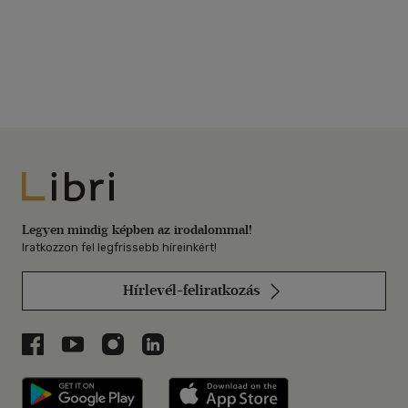
Libri
Legyen mindig képben az irodalommal!
Iratkozzon fel legfrissebb híreinkért!
Hírlevél-feliratkozás
Libri a Facebookon
Libri a Youtube-on
Libri az Instagramon
Libri a LinkedInen
Libri applikáció Szerezd meg: Google P
Libri applikáció 