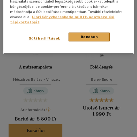
Összesen
3
db
használata szempontjából legszükségesebb cookie-kat telepíti a
böngészőjébe, de cookie-preferenciáit később is bármikor
40 db / oldal
módosíthatja a Süti beállítások menüpontban. További részletekért
olvassa el a
Libri Könyvkereskedelmi Kft. adatkezelési
tájékoztatóját
!
Alkalmaz
Rendben
Süti beállítások
A múzeumpalota
Föld-lengés
Mészáros Balázs
-
Vincze
Baley Endre
Judit
Könyv
Könyv
Utolsó ismert ár:
Árinformációk
1 990 Ft
Borító ár:
8 800 Ft
Kosárba