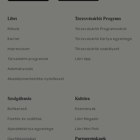
Libri
Törzsvásárlói Program
Rólunk
Törzsvásárlói Programunkról
Karrier
Törzsvásárlói Kártya egyenlege
Impresszum
Törzsvásárlói szabályzat
Társadalmi programok
Libri App
Adományozás
Akadálymentesítési nyilatkozat
Szolgáltatás
Kultúra
Boltkereső
Események
Fizetés és szállítás
Libri Magazin
Ajándékkártya egyenlege
Libri Mini Polc
Partnereinknek
Ügyfélszolgálat