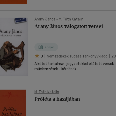
Arany János
-
M. Tóth Katalin
Arany János válogatott versei
Könyv
0
| Nemzedékek Tudása Tankönyvkiadó | 2
A kötet tartalma: -jegyzetekkel ellátott versek -
műelemzések - kérdések...
M. Tóth Katalin
Próféta a hazájában