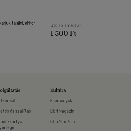
arjuk találni, akkor
Utolsó ismert ár:
1 500 Ft
olgáltatás
Kultúra
ltkereső
Események
zetés és szállítás
Libri Magazin
ándékkártya
Libri Mini Polc
yenlege