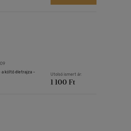
009
 a költő életrajza -
Utolsó ismert ár:
1 100 Ft