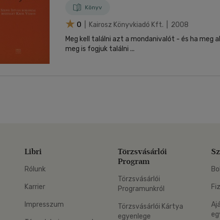
Könyv
0
| Kairosz Könyvkiadó Kft. | 2008
Meg kell találni azt a mondanivalót - és ha meg ak
meg is fogjuk találni ...
Libri
Törzsvásárlói
Sz
Program
Rólunk
Bo
Törzsvásárlói
Karrier
Fi
Programunkról
Impresszum
Aj
Törzsvásárlói Kártya
eg
egyenlege