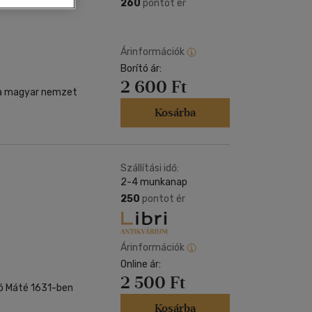
Kártya
260
pontot ér
Vallás, mitológia
m
Képeslap
és Természet
yv
Naptár
Árinformációk
k
Borító ár:
Papír, írószer
2 600 Ft
ok
t a magyar nemzet
Kosárba
Szállítási idő:
2-4 munkanap
250
pontot ér
Árinformációk
Online ár:
2 500 Ft
kó Máté 1631-ben
Kosárba