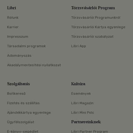
Libri
Törzsvásárlói Program
Rólunk
Törzsvásárlói Programunkról
Karrier
Törzsvásárlói Kártya egyenlege
Impresszum
Törzsvásárlói szabályzat
Társadalmi programok
Libri App
Adományozás
Akadálymentesítési nyilatkozat
Szolgáltatás
Kultúra
Boltkereső
Események
Fizetés és szállítás
Libri Magazin
Ajándékkártya egyenlege
Libri Mini Polc
Partnereinknek
Ügyfélszolgálat
E-könyv-segédlet
Libri Partner Program