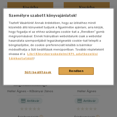
Kosárba
Kosárba
Személyre szabott könyvajánlatok!
Tisztelt Vásárlónk! Annak érdekében, hogy az ízléséhez minél
közelebb álló könyveket tudjunk a figyelmébe ajánlani, arra kérjük,
hogy fogadja el az ehhez szükséges cookie-kat a „Rendben” gomb
megnyomásával. Ennek hiányában weboldalunk csak a weboldal
használata szempontjából legszükségesebb cookie-kat telepíti a
böngészőjébe, de cookie-preferenciáit később is bármikor
módosíthatja a Süti beállítások menüpontban. További részletekért
olvassa el a
Libri Könyvkereskedelmi Kft. adatkezelési
tájékoztatóját
!
Rendben
Süti beállítások
A "zsidókérdés"
Filozófiá története
megoldhatatlansága
Heller Ágnes
-
Kőbányai János
Heller Ágnes
Antikvár
Antikvár