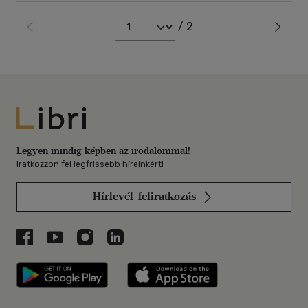
/ 2
Libri
Legyen mindig képben az irodalommal!
Iratkozzon fel legfrissebb híreinkért!
Hírlevél-feliratkozás
Libri a Facebookon
Libri a Youtube-on
Libri az Instagramon
Libri a LinkedInen
Libri applikáció Szerezd meg: Google P
Libri applikáció 