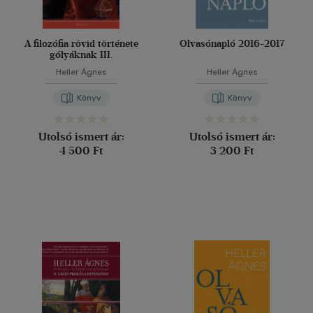
A filozófia rövid története
Olvasónapló 2016-2017
gólyáknak III.
Heller Ágnes
Heller Ágnes
Könyv
Könyv
Utolsó ismert ár:
Utolsó ismert ár:
4 500 Ft
3 200 Ft