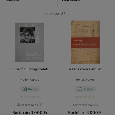
40 db / oldal
Összesen
36
db
Alkalmaz
Filozófiai lábjegyzetek
A reneszánsz ember
Heller Ágnes
Heller Ágnes
Könyv
Könyv
Árinformációk
Árinformációk
Borító ár:
3 000 Ft
Borító ár:
3 900 Ft