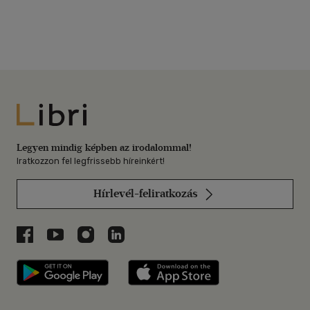
Libri
Legyen mindig képben az irodalommal!
Iratkozzon fel legfrissebb híreinkért!
Hírlevél-feliratkozás
Libri a Facebookon
Libri a Youtube-on
Libri az Instagramon
Libri a LinkedInen
Libri applikáció Szerezd meg: Google P
Libri applikáció 