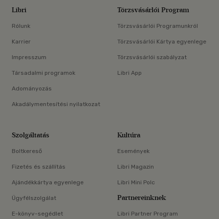
Libri
Törzsvásárlói Program
Rólunk
Törzsvásárlói Programunkról
Karrier
Törzsvásárlói Kártya egyenlege
Impresszum
Törzsvásárlói szabályzat
Társadalmi programok
Libri App
Adományozás
Akadálymentesítési nyilatkozat
Szolgáltatás
Kultúra
Boltkereső
Események
Fizetés és szállítás
Libri Magazin
Ajándékkártya egyenlege
Libri Mini Polc
Partnereinknek
Ügyfélszolgálat
E-könyv-segédlet
Libri Partner Program