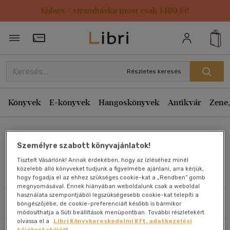
Kulacs / strandtáska most csak 1499 Ft!
Rendezés
Törzsvásárlói Kártya adatai
Rendezés
Kiadás éve szerint csökkenő
Részletes keresés
Kiadás éve szerint növekvő
Ár szerint csökkenő
Könyvek
E-könyvek
Hangoskönyvek
Antikvár
Zene,
Ár szerint növekvő
Gyímesi János
Eladott darabszám szerint csökkenő
Személyre szabott könyvajánlatok!
Eladott darabszám szerint növekvő
Tisztelt Vásárlónk! Annak érdekében, hogy az ízléséhez minél
Cím szerint A-Z
közelebb álló könyveket tudjunk a figyelmébe ajánlani, arra kérjük,
Művei
hogy fogadja el az ehhez szükséges cookie-kat a „Rendben” gomb
Szerző szerint A-Z
megnyomásával. Ennek hiányában weboldalunk csak a weboldal
használata szempontjából legszükségesebb cookie-kat telepíti a
Szűrés
Rendezés
böngészőjébe, de cookie-preferenciáit később is bármikor
Megjelenítés
módosíthatja a Süti beállítások menüpontban. További részletekért
olvassa el a
Libri Könyvkereskedelmi Kft. adatkezelési
20 db / oldal
tájékoztatóját
!