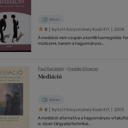
nyelvű
Egyéb áru,
jaink, bulvár, politika
jaink, bulvár, politika
Sport, természetjárás
Ismeretterjesztő
Nyelvkönyv, szótár, idegen nyelvű
Hangzóanyag
Történelem
Szatíra
Történelem
Térkép
Történele
szolgáltatás
Pénz, gazdaság, üzleti élet
lvkönyv, szótár, idegen nyelvű
lvkönyv, szótár, idegen nyelvű
Számítástechnika, internet
Játékfilm
Pénz, gazdaság, üzleti élet
Papír, írószer
Tudomány és Természet
Színház
Tudomány és Természet
Naptár
Tudomány 
E-hangoskön
Sport, természetjárás
Könyv
Kaland
Természetfilm
Kártya
Utazás
Társasjátéko
0
| Nyitott Könyvműhely Kiadó Kft | 2008
Kötelező
Thriller,Pszicho-
Kreatív játék
olvasmányok-
thriller
A mediáció nem csupán a konfliktusmegoldás for
filmfeld.
módszere, hanem a hagyományos...
Történelmi
Krimi
Tv-sorozatok
Misztikus
Paul Randolph
-
Freddie Strasser
Mediáció
Könyv
0
| Nyitott Könyvműhely Kiadó Kft | 2005
A mediáció alternatíva a hagyományos vitakultú
is: olyan tárgyalástechnikai...