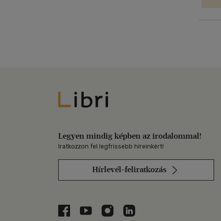
Libri
Legyen mindig képben az irodalommal!
Iratkozzon fel legfrissebb híreinkért!
Hírlevél-feliratkozás
Libri a Facebookon
Libri a Youtube-on
Libri az Instagramon
Libri a LinkedInen