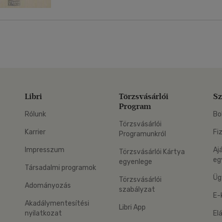
Libri
Törzsvásárlói
Sz
Program
Rólunk
Bo
Törzsvásárlói
Karrier
Fi
Programunkról
Impresszum
Aj
Törzsvásárlói Kártya
eg
egyenlege
Társadalmi programok
Üg
Törzsvásárlói
Adományozás
szabályzat
E-
Akadálymentesítési
Libri App
nyilatkozat
El