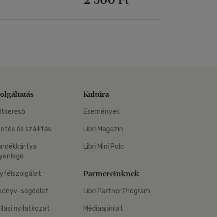
olgáltatás
Kultúra
ltkereső
Események
zetés és szállítás
Libri Magazin
ándékkártya
Libri Mini Polc
yenlege
Partnereinknek
yfélszolgálat
könyv-segédlet
Libri Partner Program
állási nyilatkozat
Médiaajánlat