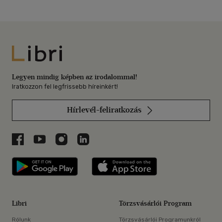
Libri
Legyen mindig képben az irodalommal!
Iratkozzon fel legfrissebb híreinkért!
Hírlevél-feliratkozás
Libri a Facebookon
Libri a Youtube-on
Libri az Instagramon
Libri a LinkedInen
Libri applikáció Szerezd meg: Google P
Libri applikáció 
Libri
Törzsvásárlói Program
Rólunk
Törzsvásárlói Programunkról