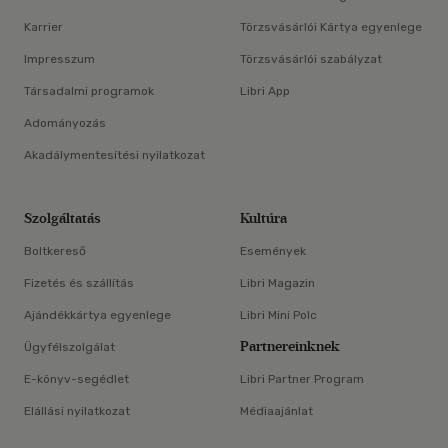
Karrier
Törzsvásárlói Kártya egyenlege
Impresszum
Törzsvásárlói szabályzat
Társadalmi programok
Libri App
Adományozás
Akadálymentesítési nyilatkozat
Szolgáltatás
Kultúra
Boltkereső
Események
Fizetés és szállítás
Libri Magazin
Ajándékkártya egyenlege
Libri Mini Polc
Partnereinknek
Ügyfélszolgálat
E-könyv-segédlet
Libri Partner Program
Elállási nyilatkozat
Médiaajánlat