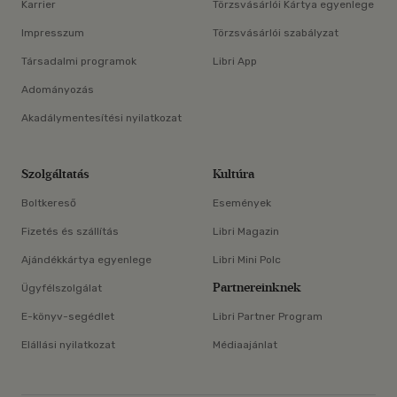
Karrier
Törzsvásárlói Kártya egyenlege
Impresszum
Törzsvásárlói szabályzat
Társadalmi programok
Libri App
Adományozás
Akadálymentesítési nyilatkozat
Szolgáltatás
Kultúra
Boltkereső
Események
Fizetés és szállítás
Libri Magazin
Ajándékkártya egyenlege
Libri Mini Polc
Partnereinknek
Ügyfélszolgálat
E-könyv-segédlet
Libri Partner Program
Elállási nyilatkozat
Médiaajánlat