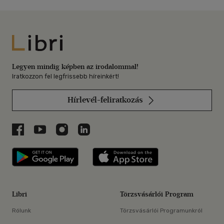
Libri
Legyen mindig képben az irodalommal!
Iratkozzon fel legfrissebb híreinkért!
Hírlevél-feliratkozás
Libri a Facebookon
Libri a Youtube-on
Libri az Instagramon
Libri a LinkedInen
Libri applikáció Szerezd meg: Google P
Libri applikáció 
Libri
Törzsvásárlói Program
Rólunk
Törzsvásárlói Programunkról