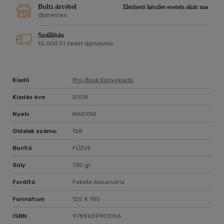
Bolti átvétel
Elérhető készlet esetén akár ma
díjmentes
Szállítás
15 000 Ft felett díjmentes
Kiadó
Pro-Book Könyvkiadó
Kiadás éve
2008
Nyelv
MAGYAR
Oldalak száma:
128
Borító
FŰZVE
Súly
130 gr
Fordító
Fekete Annamária
Formátum
125 X 180
ISBN
9789639901056