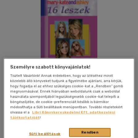
Személyre szabott könyvajánlatok!
Tisztelt Vásárlónk! Annak érdekében, hogy az ízléséhez minél
közelebb álló könyveket tudjunk a figyelmébe ajánlani, arra kérjük,
hogy fogadja el az ehhez szükséges cookie-kat a „Rendben” gomb
megnyomásával. Ennek hiányában weboldalunk csak a weboldal
használata szempontjából legszükségesebb cookie-kat telepíti a
Kívánságlistához adom
Megosztom
böngészőjébe, de cookie-preferenciáit később is bármikor
módosíthatja a Süti beállítások menüpontban. További részletekért
olvassa el a
Libri Könyvkereskedelmi Kft. adatkezelési
tájékoztatóját
!
Pro-Book Könyvkiadó
|
2008
|
magyar nyelvű
|
fűzve
|
128
oldal
Rendben
Süti beállítások