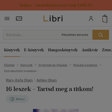
Kulacs / strandtáska most csak 1499 Ft!
Törzsvásárlói Kártya adatai
Részletes keresés
Könyvek
E-könyvek
Hangoskönyvek
Antikvár
Zene,
Főoldal
Könyvek
Gyermek és ifjúsági
Ifjúsági irodalom
Szórakoztató irodalom
Mary-Kate Olsen
|
Ashley Olsen
16 leszek - Tartsd meg a titkom!
Könyv