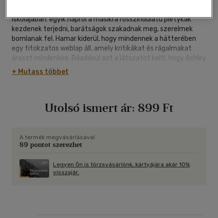
Furcsa jelenség üti fel a fejét Mary-Kate és Ashley
iskolájában: egyik napról a másikra rosszindulatú pletykák
kezdenek terjedni, barátságok szakadnak meg, szerelmek
bomlanak fel. Hamar kiderül, hogy mindennek a hátterében
egy titokzatos weblap áll, amely kritikákat és rágalmakat
áraszt mindenkire. Ráadásul azt a látszatot kelti, hogy Ashley
kezdeményezi ezeket az ellenséges megjegyzéseket. De a
+ Mutass többet
lányok rögtön öszszefognak a barátokkal, és elhatározzák:
véget vetnek a lelketlen pletykaáradatnak, és visszaszerzik
Ashley megtépázott hírnevét!
Utolsó ismert ár:
899 Ft
A termék megvásárlásával
89 pontot szerezhet
Legyen Ön is törzsvásárlónk, kártyájára akár 10%
visszajár.