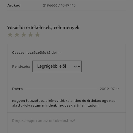
Árukód
2196666 / 1049415
Vásárlói értékelések, vélemények
Összes hozzászólás (2 db)
Rendezés:
Petra
2009. 07. 14.
nagyon tetszett ez a könyv tök kalandos és érdekes egy nap
alattt kiolvastam mindenkinek csak ajánlani tudom
Kérjük, lépjen be az értékeléshez!