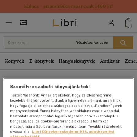
Kulacs / strandtáska most csak 1499 Ft!
Rendezés
Törzsvásárlói Kártya adatai
Rendezés
Kiadás éve szerint csökkenő
Részletes keresés
Kiadás éve szerint növekvő
Ár szerint csökkenő
Könyvek
E-könyvek
Hangoskönyvek
Antikvár
Zene,
Ár szerint növekvő
Dékány László
Eladott darabszám szerint csökkenő
Személyre szabott könyvajánlatok!
Eladott darabszám szerint növekvő
Tisztelt Vásárlónk! Annak érdekében, hogy az ízléséhez minél
Cím szerint A-Z
közelebb álló könyveket tudjunk a figyelmébe ajánlani, arra kérjük,
Művei
hogy fogadja el az ehhez szükséges cookie-kat a „Rendben” gomb
Szerző szerint A-Z
megnyomásával. Ennek hiányában weboldalunk csak a weboldal
használata szempontjából legszükségesebb cookie-kat telepíti a
Szűrés
Rendezés
böngészőjébe, de cookie-preferenciáit később is bármikor
Megjelenítés
módosíthatja a Süti beállítások menüpontban. További részletekért
olvassa el a
Libri Könyvkereskedelmi Kft. adatkezelési
20 db / oldal
tájékoztatóját
!