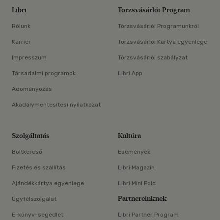
Libri
Törzsvásárlói Program
Rólunk
Törzsvásárlói Programunkról
Karrier
Törzsvásárlói Kártya egyenlege
Impresszum
Törzsvásárlói szabályzat
Társadalmi programok
Libri App
Adományozás
Akadálymentesítési nyilatkozat
Szolgáltatás
Kultúra
Boltkereső
Események
Fizetés és szállítás
Libri Magazin
Ajándékkártya egyenlege
Libri Mini Polc
Partnereinknek
Ügyfélszolgálat
E-könyv-segédlet
Libri Partner Program