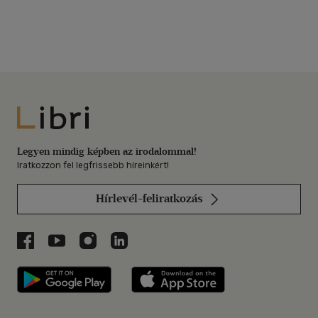
Libri
Legyen mindig képben az irodalommal!
Iratkozzon fel legfrissebb híreinkért!
Hírlevél-feliratkozás
Libri a Facebookon
Libri a Youtube-on
Libri az Instagramon
Libri a LinkedInen
Libri applikáció Szerezd meg: Google P
Libri applikáció 