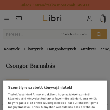
Kulacs / strandtáska most csak 1499 Ft!
Rendezés
Törzsvásárlói Kártya adatai
Rendezés
Kiadás éve szerint csökkenő
Részletes keresés
Kiadás éve szerint növekvő
Ár szerint csökkenő
Könyvek
E-könyvek
Hangoskönyvek
Antikvár
Zene,
Ár szerint növekvő
Csongor Barnabás
Eladott darabszám szerint csökkenő
Eladott darabszám szerint növekvő
Cím szerint A-Z
Művei
Személyre szabott könyvajánlatok!
Szerző szerint A-Z
Tisztelt Vásárlónk! Annak érdekében, hogy az ízléséhez minél
Szűrés
Rendezés
közelebb álló könyveket tudjunk a figyelmébe ajánlani, arra kérjük,
Megjelenítés
hogy fogadja el az ehhez szükséges cookie-kat a „Rendben” gomb
megnyomásával. Ennek hiányában weboldalunk csak a weboldal
20 db / oldal