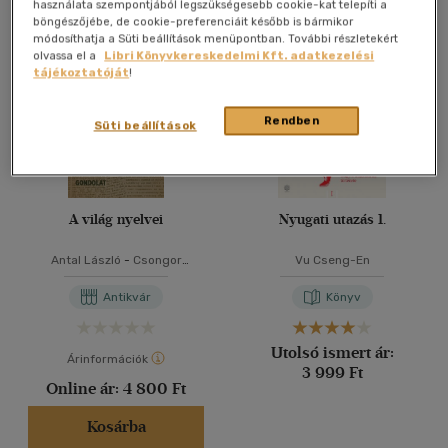
Összesen
3
db
használata szempontjából legszükségesebb cookie-kat telepíti a
böngészőjébe, de cookie-preferenciáit később is bármikor
40 db / oldal
módosíthatja a Süti beállítások menüpontban. További részletekért
olvassa el a
Libri Könyvkereskedelmi Kft. adatkezelési
tájékoztatóját
!
Alkalmaz
Rendben
Süti beállítások
A világ nyelvei
Nyugati utazás 1.
Antal László
-
Csongor
Vu Cseng-En
Barnabás
-
Fodor István
Antikvár
Könyv
Utolsó ismert ár:
Árinformációk
3 999 Ft
Online ár:
4 800 Ft
Kosárba