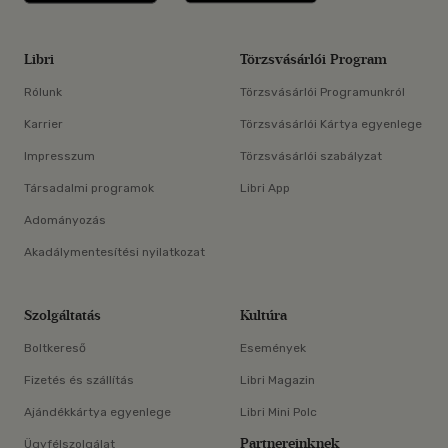
Libri
Törzsvásárlói Program
Rólunk
Törzsvásárlói Programunkról
Karrier
Törzsvásárlói Kártya egyenlege
Impresszum
Törzsvásárlói szabályzat
Társadalmi programok
Libri App
Adományozás
Akadálymentesítési nyilatkozat
Szolgáltatás
Kultúra
Boltkereső
Események
Fizetés és szállítás
Libri Magazin
Ajándékkártya egyenlege
Libri Mini Polc
Partnereinknek
Ügyfélszolgálat