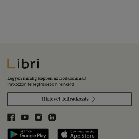
Libri
Legyen mindig képben az irodalommal!
Iratkozzon fel legfrissebb híreinkért!
Hírlevél-feliratkozás
Libri a Facebookon
Libri a Youtube-on
Libri az Instagramon
Libri a LinkedInen
Libri applikáció Szerezd meg: Google P
Libri applikáció 