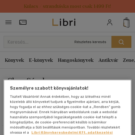
Kulacs / strandtáska most csak 1499 Ft!
Rendezés
Törzsvásárlói Kártya adatai
Rendezés
Kiadás éve szerint csökkenő
Részletes keresés
Kiadás éve szerint növekvő
Ár szerint csökkenő
Könyvek
E-könyvek
Hangoskönyvek
Antikvár
Zene,
Ár szerint növekvő
Clara Sánchez
Eladott darabszám szerint csökkenő
Személyre szabott könyvajánlatok!
Eladott darabszám szerint növekvő
Tisztelt Vásárlónk! Annak érdekében, hogy az ízléséhez minél
Cím szerint A-Z
közelebb álló könyveket tudjunk a figyelmébe ajánlani, arra kérjük,
Művei
hogy fogadja el az ehhez szükséges cookie-kat a „Rendben” gomb
Szerző szerint A-Z
megnyomásával. Ennek hiányában weboldalunk csak a weboldal
használata szempontjából legszükségesebb cookie-kat telepíti a
Olvasói vélemények
böngészőjébe, de cookie-preferenciáit később is bármikor
Megjelenítés
módosíthatja a Süti beállítások menüpontban. További részletekért
olvassa el a
Libri Könyvkereskedelmi Kft. adatkezelési
Szűrés
Rendezés
20 db / oldal