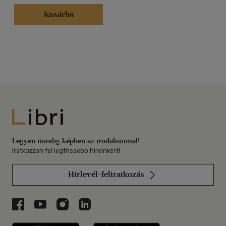
Kosárba
Libri
Legyen mindig képben az irodalommal!
Iratkozzon fel legfrissebb híreinkért!
Hírlevél-feliratkozás
Libri a Facebookon
Libri a Youtube-on
Libri az Instagramon
Libri a LinkedInen