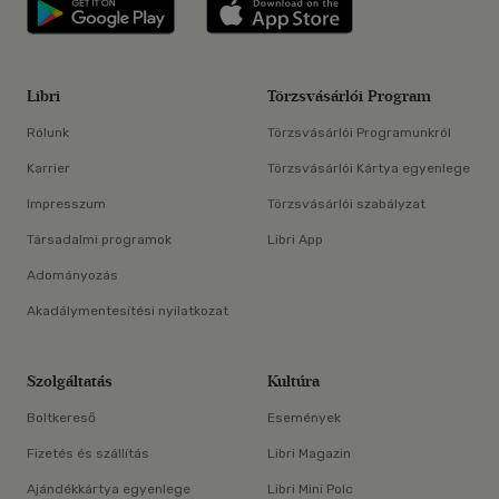
Libri applikáció Szerezd meg: Google P
Libri applikáció 
Libri
Törzsvásárlói Program
Rólunk
Törzsvásárlói Programunkról
Karrier
Törzsvásárlói Kártya egyenlege
Impresszum
Törzsvásárlói szabályzat
Társadalmi programok
Libri App
Adományozás
Akadálymentesítési nyilatkozat
Szolgáltatás
Kultúra
Boltkereső
Események
Fizetés és szállítás
Libri Magazin
Ajándékkártya egyenlege
Libri Mini Polc