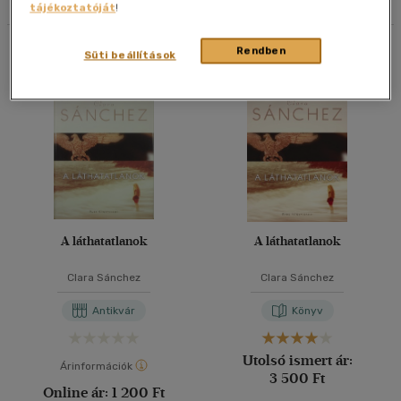
tájékoztatóját
!
40 db / oldal
Összesen
2
db
Rendben
Süti beállítások
Alkalmaz
A láthatatlanok
A láthatatlanok
Clara Sánchez
Clara Sánchez
Antikvár
Könyv
Utolsó ismert ár:
Árinformációk
3 500 Ft
Online ár:
1 200 Ft