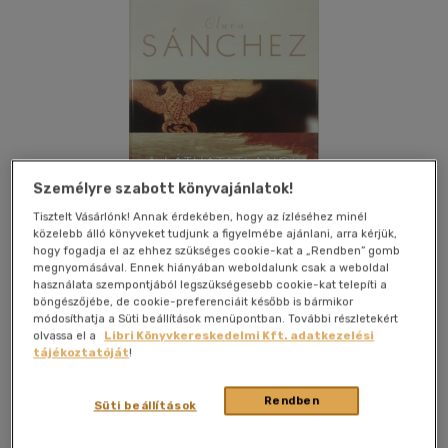
Személyre szabott könyvajánlatok!
Tisztelt Vásárlónk! Annak érdekében, hogy az ízléséhez minél
közelebb álló könyveket tudjunk a figyelmébe ajánlani, arra kérjük,
hogy fogadja el az ehhez szükséges cookie-kat a „Rendben” gomb
megnyomásával. Ennek hiányában weboldalunk csak a weboldal
használata szempontjából legszükségesebb cookie-kat telepíti a
böngészőjébe, de cookie-preferenciáit később is bármikor
Kívánságlistához adom
Megosztom
módosíthatja a Süti beállítások menüpontban. További részletekért
olvassa el a
Libri Könyvkereskedelmi Kft. adatkezelési
tájékoztatóját
!
Park Könyvkiadó
|
2012
|
magyar nyelvű
|
keménytábla,
Rendben
védőborító
|
364 oldal
Süti beállítások