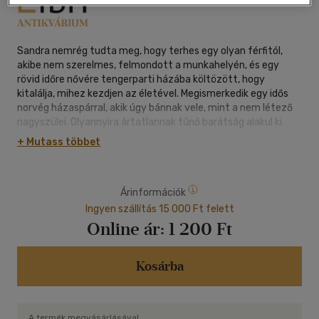
Sandra nemrég tudta meg, hogy terhes egy olyan férfitól,
akibe nem szerelmes, felmondott a munkahelyén, és egy
rövid időre nővére tengerparti házába költözött, hogy
kitalálja, mihez kezdjen az életével. Megismerkedik egy idős
norvég házaspárral, akik úgy bánnak vele, mint a nem létező
nagyszülei. Olyannyira ártatlannak tűnő barátság alakul ki
közöttük, hogy a lány beköltözik Christensenékhez, és
+ Mutass többet
fizetést is kap azért, hogy az idős Karint szórakoztassa.
Ezzel egyidejűleg Buenos Airesből megérkezik egy öregúr,
Árinformációk
Julián, aki minden lépését követni kezdi ennek a véletlen által
összehozott három embernek. Egy napon megszólítja
Ingyen szállítás 15 000 Ft felett
Sandrát, egy újságkivágást ad neki, és feltárja előtte a múlt
Online ár:
1 200 Ft
rémisztő részleteit. Elmeséli, hogy ő a mauthauseni tábor
egyik túlélője, és elmondja neki, hogy Christensenék nem azok,
akiknek látszanak. Sandra kezdetben nemigen hisz az öreg
Kosárba
nácivadásznak, de lassan új szemszögből kezdi látni az idős
házaspár szokásait, barátait, másként értelmezi szavaikat
és hallgatásaikat. Aztán lassan feltárul a kép, és Sandra egy
A termék megvásárlásával