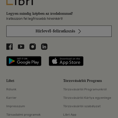
Libri
Legyen mindig képben az irodalommal!
Iratkozzon fel legfrissebb híreinkért!
Hírlevél-feliratkozás
Libri a Facebookon
Libri a Youtube-on
Libri az Instagramon
Libri a LinkedInen
Libri applikáció Szerezd meg: Google P
Libri applikáció 
Libri
Törzsvásárlói Program
Rólunk
Törzsvásárlói Programunkról
Karrier
Törzsvásárlói Kártya egyenlege
Impresszum
Törzsvásárlói szabályzat
Társadalmi programok
Libri App