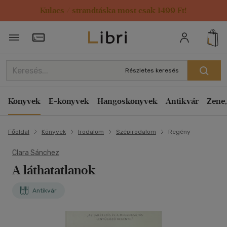
Kulacs / strandtáska most csak 1499 Ft!
Törzsvásárlói Kártya adatai
Részletes keresés
Könyvek
E-könyvek
Hangoskönyvek
Antikvár
Zene,
Főoldal
Könyvek
Irodalom
Szépirodalom
Regény
Clara Sánchez
A láthatatlanok
Antikvár