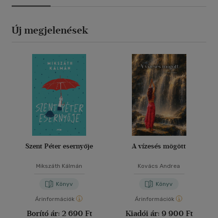
Új megjelenések
Szent Péter esernyője
A vízesés mögött
Mikszáth Kálmán
Kovács Andrea
Könyv
Könyv
Árinformációk
Árinformációk
Borító ár:
2 690 Ft
Kiadói ár:
9 900 Ft