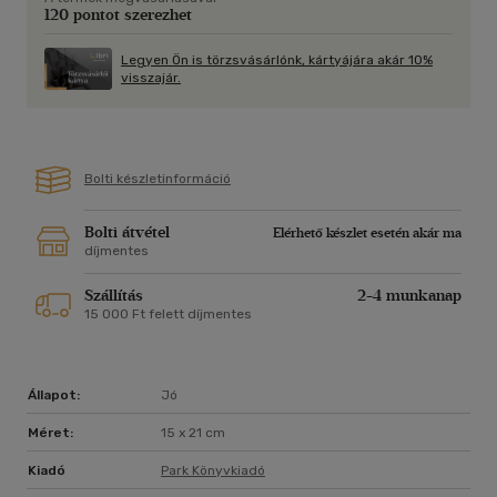
rémtörténet főszereplőjévé válik. Nem is sejti, hogy naivitása
120 pontot szerezhet
vagy vakmerősége életveszélybe sodorta.
Legyen Ön is törzsvásárlónk, kártyájára akár 10%
Clara Sánchez az egyik legnépszerűbb kortárs spanyol írónő. A
visszajár.
láthatatlanok című regénye 2010-ben elnyerte a rangos
Nadal-díjat.
Bolti készletinformáció
Bolti átvétel
Elérhető készlet esetén akár ma
díjmentes
Szállítás
2-4 munkanap
15 000 Ft felett díjmentes
Állapot:
Jó
Méret:
15 x 21 cm
Kiadó
Park Könyvkiadó