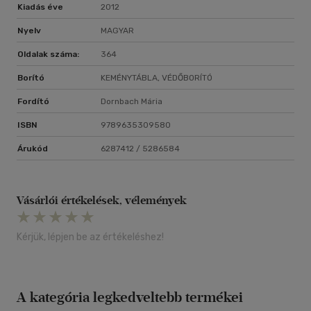
Kiadás éve
2012
Nyelv
MAGYAR
Oldalak száma:
364
Borító
KEMÉNYTÁBLA, VÉDŐBORÍTÓ
Fordító
Dornbach Mária
ISBN
9789635309580
Árukód
6287412 / 5286584
Vásárlói értékelések, vélemények
Kérjük, lépjen be az értékeléshez!
A kategória legkedveltebb termékei