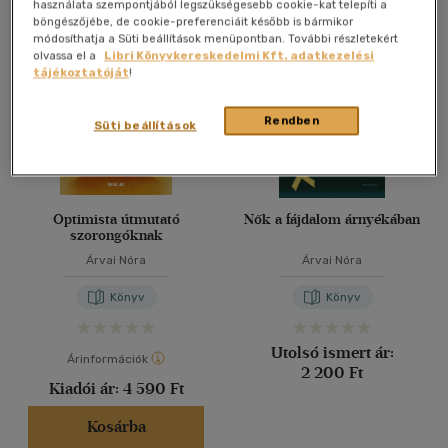
Összesen
3
db
használata szempontjából legszükségesebb cookie-kat telepíti a
böngészőjébe, de cookie-preferenciáit később is bármikor
40 db / oldal
módosíthatja a Süti beállítások menüpontban. További részletekért
olvassa el a
Libri Könyvkereskedelmi Kft. adatkezelési
tájékoztatóját
!
Alkalmaz
Rendben
Süti beállítások
Optimista útmutató
Nők a fájdalom árnyékában
szorongóknak
Árvai Nóra
Árvai Nóra
Könyv
Könyv
Utolsó ismert ár:
Árinformációk
2 200 Ft
Kiadói ár:
4 590 Ft
Kosárba