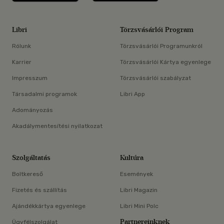
Libri
Törzsvásárlói Program
Rólunk
Törzsvásárlói Programunkról
Karrier
Törzsvásárlói Kártya egyenlege
Impresszum
Törzsvásárlói szabályzat
Társadalmi programok
Libri App
Adományozás
Akadálymentesítési nyilatkozat
Szolgáltatás
Kultúra
Boltkereső
Események
Fizetés és szállítás
Libri Magazin
Ajándékkártya egyenlege
Libri Mini Polc
Partnereinknek
Ügyfélszolgálat