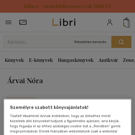
Kulacs / strandtáska most csak 1499 Ft!
Rendezés
Törzsvásárlói Kártya adatai
Rendezés
Kiadás éve szerint csökkenő
Részletes keresés
Kiadás éve szerint növekvő
Ár szerint csökkenő
Könyvek
E-könyvek
Hangoskönyvek
Antikvár
Zene,
Ár szerint növekvő
Árvai Nóra
Eladott darabszám szerint csökkenő
Eladott darabszám szerint növekvő
Cím szerint A-Z
Művei
Személyre szabott könyvajánlatok!
Szerző szerint A-Z
Tisztelt Vásárlónk! Annak érdekében, hogy az ízléséhez minél
Szűrés
Rendezés
közelebb álló könyveket tudjunk a figyelmébe ajánlani, arra kérjük,
Megjelenítés
hogy fogadja el az ehhez szükséges cookie-kat a „Rendben” gomb
megnyomásával. Ennek hiányában weboldalunk csak a weboldal
20 db / oldal