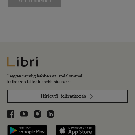
Nem rendelhető
Libri
Legyen mindig képben az irodalommal!
Iratkozzon fel legfrissebb híreinkért!
Hírlevél-feliratkozás
Libri a Facebookon
Libri a Youtube-on
Libri az Instagramon
Libri a LinkedInen
Libri applikáció Szerezd meg: Google P
Libri applikáció 